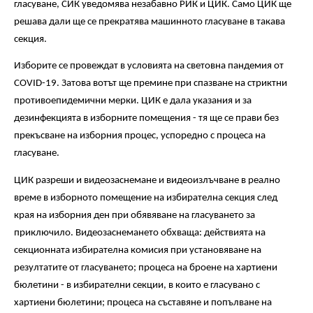
гласуване, СИК уведомява незабавно РИК и ЦИК. Само ЦИК ще
решава дали ще се прекратява машинното гласуване в такава
секция.
Изборите се провеждат в условията на световна пандемия от
COVID-19. Затова вотът ще премине при спазване на стриктни
противоепидемични мерки. ЦИК е дала указания и за
дезинфекцията в изборните помещения - тя ще се прави без
прекъсване на изборния процес, успоредно с процеса на
гласуване.
ЦИК разреши и видеозаснемане и видеоизлъчване в реално
време в изборното помещение на избирателна секция след
края на изборния ден при обявяване на гласуването за
приключило. Видеозаснемането обхваща: действията на
секционната избирателна комисия при установяване на
резултатите от гласуването; процеса на броене на хартиени
бюлетини - в избирателни секции, в които е гласувано с
хартиени бюлетини; процеса на съставяне и попълване на