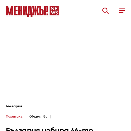
България
Политика
|
Общество
|
България избира 46-то