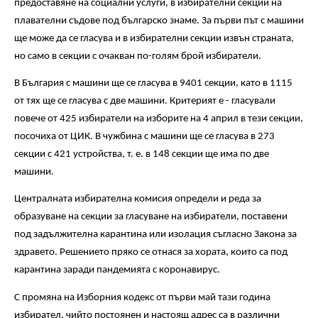
предоставяне на социални услуги, в избирателни секции на
плавателни съдове под българско знаме. За първи път с машини
ще може да се гласува и в избирателни секции извън страната,
но само в секции с очакван по-голям брой избиратели.
В България с машини ще се гласува в 9401 секции, като в 1115
от тях ще се гласува с две машини. Критерият е - гласували
повече от 425 избиратели на изборите на 4 април в тези секции,
посочиха от ЦИК. В чужбина с машини ще се гласува в 273
секции с 421 устройства, т. е. в 148 секции ще има по две
машини.
Централната избирателна комисия определи и реда за
образуване на секции за гласуване на избиратели, поставени
под задължителна карантина или изолация съгласно Закона за
здравето. Решението пряко се отнася за хората, които са под
карантина заради пандемията с коронавирус.
С промяна на Изборния кодекс от първи май тази година
избирател, чийто постоянен и настоящ адрес са в различни