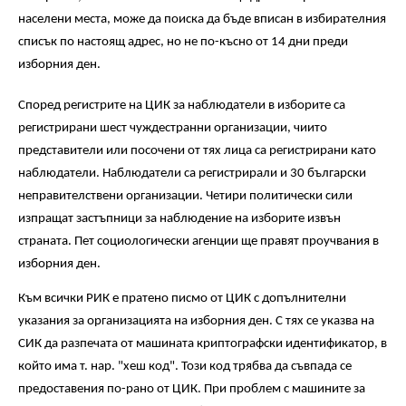
населени места, може да поиска да бъде вписан в избирателния
списък по настоящ адрес, но не по-късно от 14 дни преди
изборния ден.
Според регистрите на ЦИК за наблюдатели в изборите са
регистрирани шест чуждестранни организации, чиито
представители или посочени от тях лица са регистрирани като
наблюдатели. Наблюдатели са регистрирали и 30 български
неправителствени организации. Четири политически сили
изпращат застъпници за наблюдение на изборите извън
страната. Пет социологически агенции ще правят проучвания в
изборния ден.
Към всички РИК е пратено писмо от ЦИК с допълнителни
указания за организацията на изборния ден. С тях се указва на
СИК да разпечата от машината криптографски идентификатор, в
който има т. нар. "хеш код". Този код трябва да съвпада се
предоставения по-рано от ЦИК. При проблем с машините за