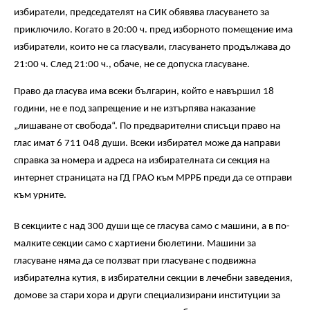
избиратели, председателят на СИК обявява гласуването за
приключило. Когато в 20:00 ч. пред изборното помещение има
избиратели, които не са гласували, гласуването продължава до
21:00 ч. След 21:00 ч., обаче, не се допуска гласуване.
Право да гласува има всеки българин, който е навършил 18
години, не е под запрещение и не изтърпява наказание
„лишаване от свобода“. По предварителни списъци право на
глас имат 6 711 048 души. Всеки избирател може да направи
справка за номера и адреса на избирателната си секция на
интернет страницата на ГД ГРАО към МРРБ преди да се отправи
към урните.
В секциите с над 300 души ще се гласува само с машини, а в по-
малките секции само с хартиени бюлетини. Машини за
гласуване няма да се ползват при гласуване с подвижна
избирателна кутия, в избирателни секции в лечебни заведения,
домове за стари хора и други специализирани институции за