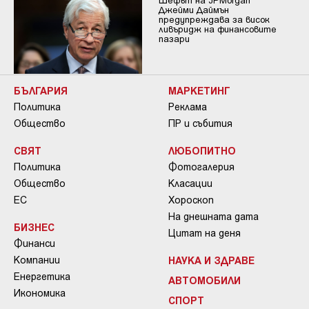
Джейми Даймън
предупреждава за висок
ливъридж на финансовите
пазари
БЪЛГАРИЯ
МАРКЕТИНГ
Политика
Реклама
Общество
ПР и събития
СВЯТ
ЛЮБОПИТНО
Политика
Фотогалерия
Общество
Класации
ЕС
Хороскоп
На днешната дата
БИЗНЕС
Цитат на деня
Финанси
Компании
НАУКА И ЗДРАВЕ
Енергетика
АВТОМОБИЛИ
Икономика
СПОРТ