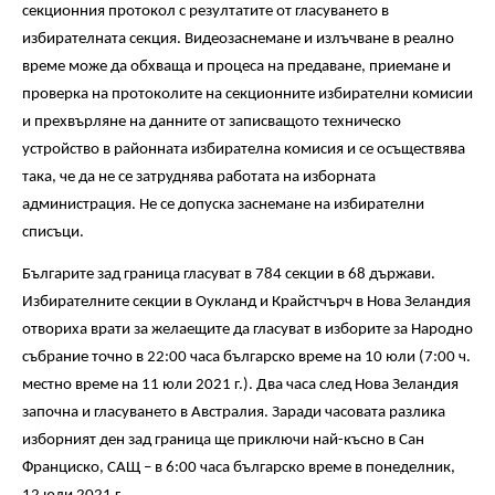
секционния протокол с резултатите от гласуването в
избирателната секция. Видеозаснемане и излъчване в реално
време може да обхваща и процеса на предаване, приемане и
проверка на протоколите на секционните избирателни комисии
и прехвърляне на данните от записващото техническо
устройство в районната избирателна комисия и се осъществява
така, че да не се затруднява работата на изборната
администрация. Не се допуска заснемане на избирателни
списъци.
Българите зад граница гласуват в 784 секции в 68 държави.
Избирателните секции в Оукланд и Крайстчърч в Нова Зеландия
отвориха врати за желаещите да гласуват в изборите за Народно
събрание точно в 22:00 часа българско време на 10 юли (7:00 ч.
местно време на 11 юли 2021 г.). Два часа след Нова Зеландия
започна и гласуването в Австралия. Заради часовата разлика
изборният ден зад граница ще приключи най-късно в Сан
Франциско, САЩ – в 6:00 часа българско време в понеделник,