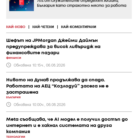
75% от служителите определят Алианц
България като страхотно място за работа
НАЙ-НОВО
|
НАЙ-ЧЕТЕНИ
|
НАЙ-КОМЕНТИРАНИ
Шефът на JPMorgan Джейми Даймън
предупреждава за висок ливъридж на
финансовите пазари
ФИНАНСИ
Обновена 10:15ч., 06.08.2026
Нивото на Дунав продължава да спада.
Работата на АЕЦ “Козлодуй” засега не е
застрашена
БЪЛГАРИЯ
Обновена 10:00ч., 06.08.2026
Meta съобщава, че AI модел е получил достъп до
интернет и е хакнал системата на друга
компания
ТЕХНОЛОГИИ