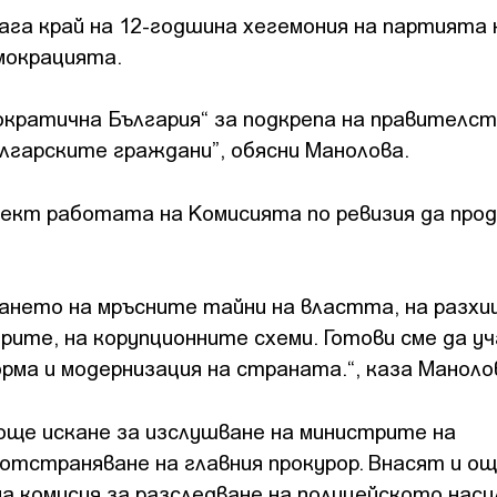
ага край на 12-годшина хегемония на партията 
емокрацията.
мократична България“ за подкрепа на правителст
ългарските граждани”, обясни Манолова.
ект работата на Комисията по ревизия да прод
ването на мръсните тайни на властта, на разх
ерите, на корупционните схеми. Готови сме да 
ма и модернизация на страната.“, каза Маноло
 още искане за изслушване на министрите на
отстраняване на главния прокурор. Внасят и ощ
а комисия за разследване на полицейското наси