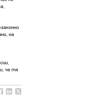
а,
езаконно
ни, на
сии,
и, че тя