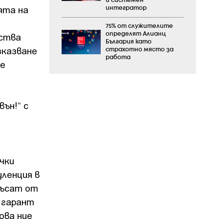
и системен
ята на
интегратор
75% от служителите
вства
определят Алианц
България като
зказване
страхотно място за
работа
ие
ън!“ с
чки
уленция в
късат от
 гарант
ова ние