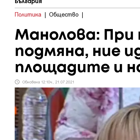
България
Политика
|
Общество
|
Манолова: При 
подмяна, ние 
площадите и н
Обновена 12:10ч., 21.07.2021