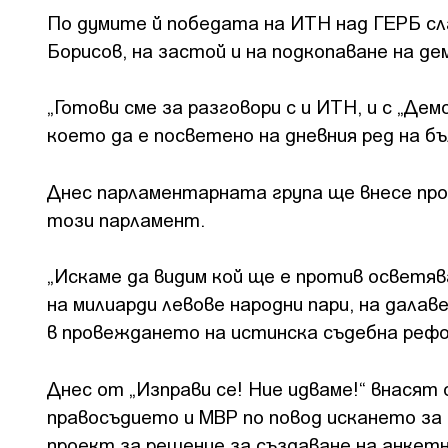
По думите й победата на ИТН над ГЕРБ сл
Борисов, на застой и на подкопаване на д
„Готови сме за разговори с и ИТН, и с „Де
което да е посветено на дневния ред на б
Днес парламентарната група ще внесе про
този парламент.
„Искаме да видим кой ще е против осветя
на милиарди левове народни пари, на далав
в провеждането на истинска съдебна рефор
Днес от „Изправи се! Ние идваме!“ внасят
правосъдието и МВР по повод искането за 
проект за решение за създаване на анкетн