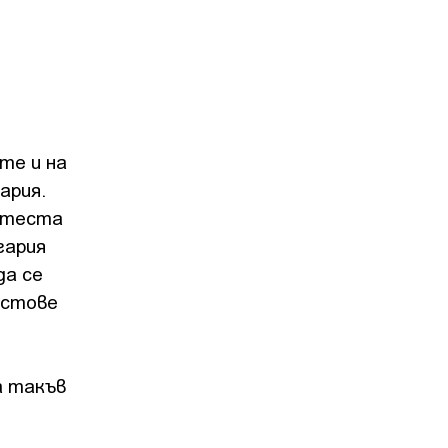
те и на
ария.
ротеста
гария
да се
остове
а такъв