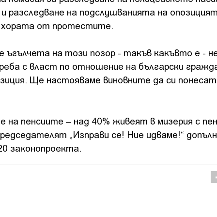
 разследване на подслушванията на опозицият
а хората от протестите.
е ъгълчета на този позор - такъв какъвто е - н
реба с власт по отношение на български гражда
зиция. Ще настояваме виновните да си понесат
е на пенсиите – над 40% живеят в мизерия с пен
председателят „Изправи се! Ние идваме!“ допълн
20 законопроекта.