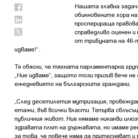
Нашата главна задача
обикновените хора на
просперираща правова
справедливо оценен и 
от трибуната на 46-т
идваме!“.
Тя обясни, че тяхната парламентарна група
„Ние идваме“, защото този призив вече не
ежедневието на българските граждани.
„След десетилетия мутризация, провеждан
етажи, във всички власти. Тепърва сблъсъ
публичния живот. Ние нямаме никакви илю
здравата плът на държавата, но имаме р
за това, че повече няма да притесняват и