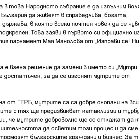
 в това Народното събрание е да изпълним вол
 България да живеят в справедлива, богата,
 държава, в която всеки почтен човек да се чу
подкрепен. Това заяви в първото си официално и
ия парламент Мая Манолова от „Изправи се! Н
 е взела решение да замени в името си „Мутри в
 е достатъчен, за да се изгонят мутрите от
а от ГЕРБ, мутрите са са добре окопани на вси
ците с тях ще предизвикват катаклизми и турб
зии, че мутрите доброволно ще се откажат да 
ешителността да осветим този процес и да сме
 тормозят българските граждани и бизнес. За т