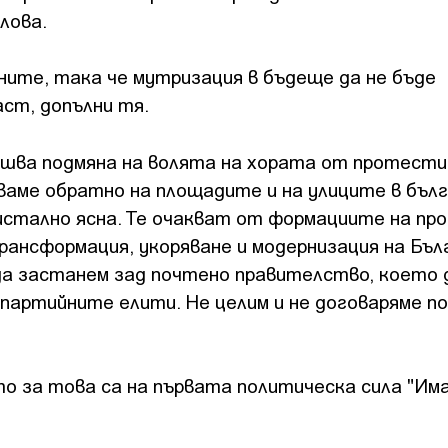
лова.
ните, така че мутризация в бъдеще да не бъде
аст, допълни тя.
вършва подмяна на волята на хората от протести
ваме обратно на площадите и на улиците в бълг
истално ясна. Те очакват от формациите на п
рансформация, укоряване и модернизация на Бъл
да застанем зад почтено правителство, което 
 партийните елити. Не целим и не договаряме п
 за това са на първата политическа сила "Им