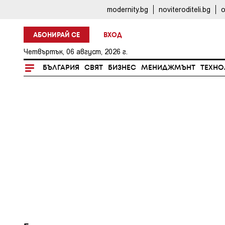
modernity.bg
noviteroditeli.bg
o
АБОНИРАЙ СЕ
ВХОД
Четвъртък, 06 август, 2026 г.
БЪЛГАРИЯ
СВЯТ
БИЗНЕС
МЕНИДЖМЪНТ
ТЕХНО