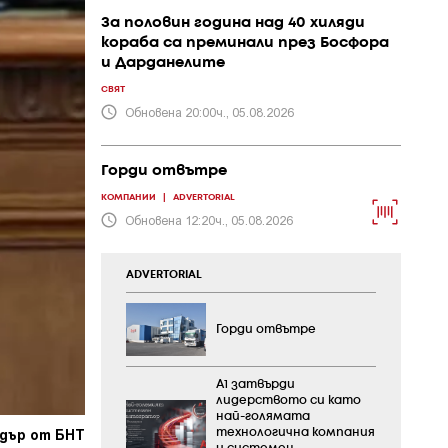
За половин година над 40 хиляди
кораба са преминали през Босфора
и Дарданелите
СВЯТ
Обновена 20:00ч., 05.08.2026
Горди отвътре
КОМПАНИИ
|
ADVERTORIAL
Обновена 12:20ч., 05.08.2026
ADVERTORIAL
Горди отвътре
А1 затвърди
лидерството си като
най-голямата
дър от БНТ
технологична компания