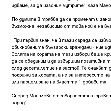
идваме, за да изгоним мутрите“, каза Мано
По думите й трябва да се променят и зако
възможна, независимо от това кой е на вл
„При първия знак, че в тази сграда се из
обикновените български граждани - ние ид
Волята на хората на тези избори беше кр
да се обединим и да извършим позитивна т
след десетилетие на застой. Те очакват 
погрижи за хората, а не за интересите на
или парцелиране на властта “, добави тя.
Според Манолова отговорността и правото
народ".