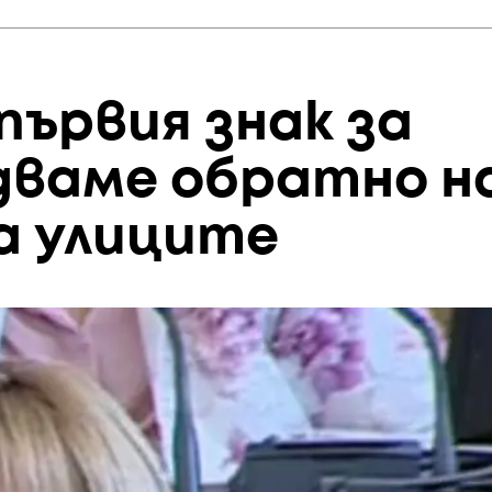
първия знак за
идваме обратно н
а улиците