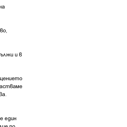
на
во,
ължи и в
ищението
участваме
ва.
е един
лие по