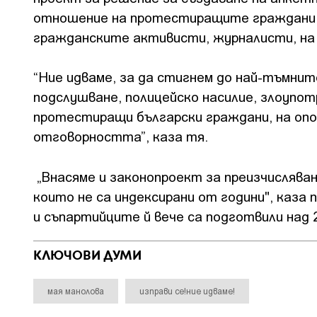
отношение на протестиращите граждани и
гражданските активисти, журналисти, н
“Ние идваме, за да стигнем до най-тъмнит
подслушване, полицейско насилие, злоупот
протестиращи български граждани, на опо
отговорността”, каза тя.
„Внасяме и законопроект за преизчисляван
които не са индексирани от години", каза 
и съпартийците й вече са подготвили над 
КЛЮЧОВИ ДУМИ
мая манолова
изправи се!ние идваме!