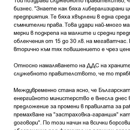
Той поздрави служебното правителство, ч
бизнес. "Знаете как бяха либерализирани 
предприятия. Те бяха хвърлени в една сред
съмнителни права. Това удари най-много м
мерки в подкрепа на малките и средни пре
облекчения от 15 до 30 лв. на мегаватчас
вторично към тях повишението е чрез ценит
Относно намаляването на ДДС на храните,
служебното правителството, че то трябв
Междувременно стана ясно, че Българската
енергийното министерство е внесла днес в
предложение за промени в правилата за р
премахване на "застраховка-гаранция" ка
договори". По този начин на всички борсо