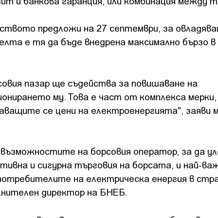
ит и банкова гаранция, или комбинация между т
лството предложи на 27 септември, за овладява
елта е тя да бъде внедрена максимално бързо в
совия пазар ще съдейства за повишаване на
онирането му. Това е част от комплекса мерки
аващите се цени на електроенергията", заяви 
 възможностите на борсовия оператор, за да у
ивна и сигурна търговия на борсата, и най-важ
 потребителите на електрическа енергия в стр
лнителен директор на БНЕБ.