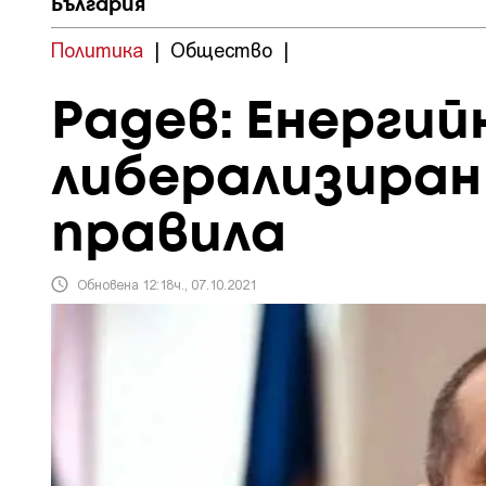
България
Политика
|
Общество
|
Радев: Eнергий
либерализиран
правила
Обновена 12:18ч., 07.10.2021