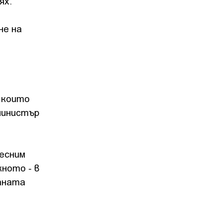
ях.
не на
, които
министър
лесним
ното - в
аната