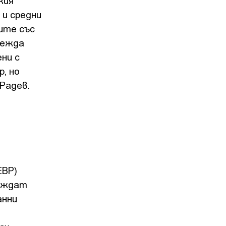
кия
 и средни
мите със
вежда
ни с
, но
 Радев.
ЕВР)
виждат
анни