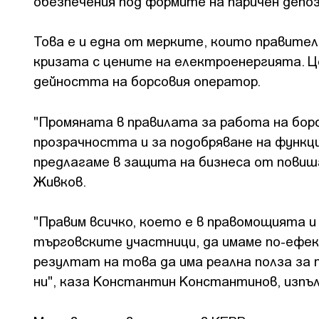
обезпечения под формите на паричен депоз
Това е и една от мерките, които правите
кризата с цените на електроенергията. Ц
дейността на борсовия оператор.
"Промяната в правилата за работа на бор
прозрачността и за подобряване на функци
предлагаме в защита на бизнеса от повиш
Живков.
"Правим всичко, което е в правомощията и
търговските участници, да имаме по-ефект
резултат на това да има реална полза за
ни", каза Константин Константинов, изпъ