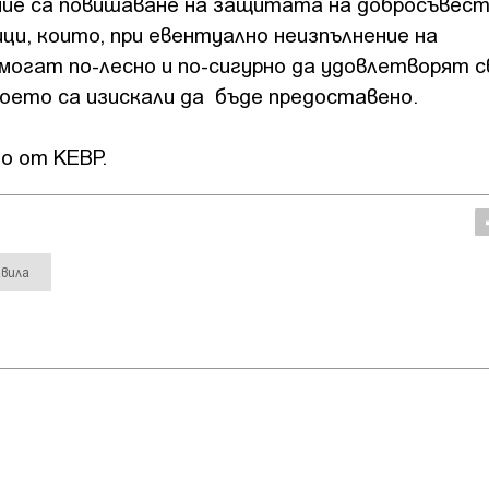
ие са повишаване на защитата на добросъвес
и, които, при евентуално неизпълнение на
огат по-лесно и по-сигурно да удовлетворят 
оето са изискали да бъде предоставено.
о от КЕВР.
авила