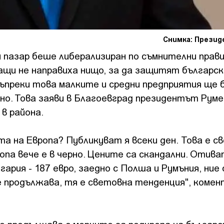
Снимка: Прези
 пазар беше либерализиран по съмнителни прави
щи не направиха нищо, за да защитят българск
въпреки това малките и средни предприятия ще
о. Това заяви в Благоевград президентът Руме
 в района.
а на Европа? Публикуват я всеки ден. Това е с
опа вече е в черно. Цените са скандални. Отива
рия - 187 евро, заедно с Полша и Румъния, ние 
е продължава, тя е световна тенденция", комен