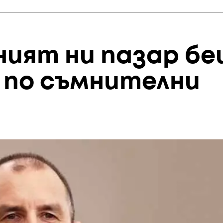
ният ни пазар б
 по съмнителни