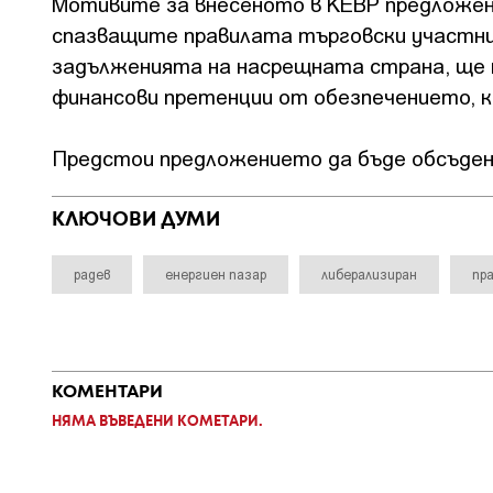
Мотивите за внесеното в КЕВР предложен
спазващите правилата търговски участниц
задълженията на насрещната страна, ще м
финансови претенции от обезпечението, к
Предстои предложението да бъде обсъден
КЛЮЧОВИ ДУМИ
радев
енергиен пазар
либерализиран
пр
КОМЕНТАРИ
НЯМА ВЪВЕДЕНИ КОМЕТАРИ.