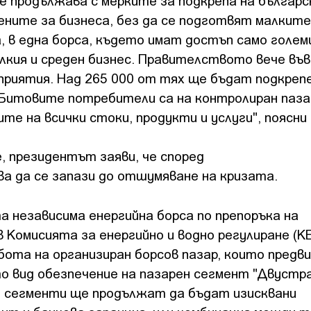
е продължава с мерките за подкрепа на българс
цените за бизнеса, без да се подготвят малките
а, в една борса, където имат достъп само голе
алкия и среден бизнес. Правителството вече въ
дприятия. Над 265 000 от тях ще бъдат подкрепе
. Битовите потребители са на контролиран пазар
е на всички стоки, продукти и услуги", поясни
 президентът заяви, че според
а да се запази до отшумяване на кризата.
 независима енергийна борса по препоръка на
 Комисията за енергийно и водно регулиране (К
абота на организиран борсов пазар, които пред
то вид обезпечение на пазарен сегмент "Двустр
ви сегменти ще продължат да бъдат изисквани