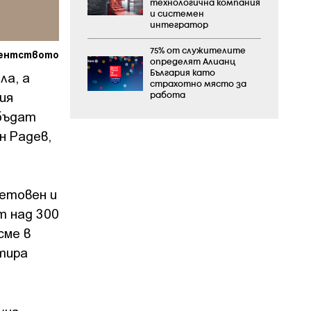
технологична компания
и системен
интегратор
75% от служителите
дентството
определят Алианц
ла, а
България като
страхотно място за
ия
работа
 бъдат
н Радев,
ветовен и
т над 300
сме в
тира