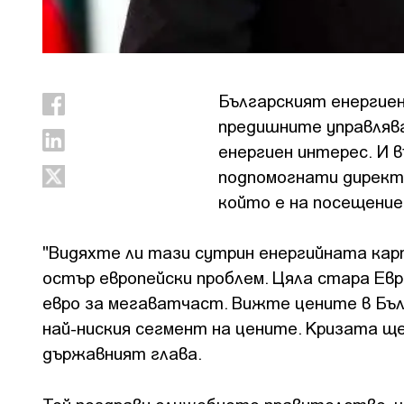
Българският енергиен
предишните управлява
енергиен интерес. И 
подпомогнати директн
който е на посещение
"Видяхте ли тази сутрин енергийната карт
остър европейски проблем. Цяла стара Евр
евро за мегаватчаст. Вижте цените в Бълга
най-ниския сегмент на цените. Кризата щ
държавният глава.