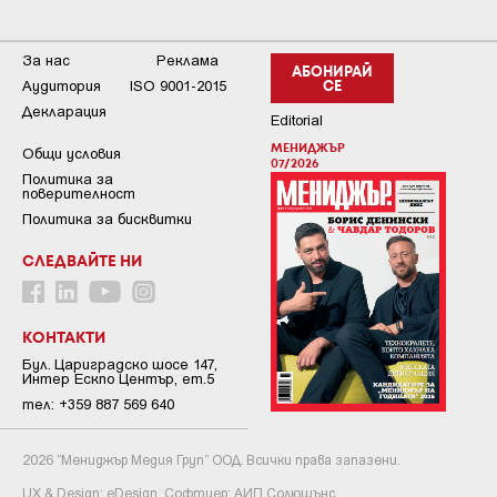
За нас
Реклама
АБОНИРАЙ
Аудитория
ISO 9001-2015
СЕ
Декларация
Editorial
МЕНИДЖЪР
Общи условия
07/2026
Пoлитикa зa
пoвepитeлнocт
Политика за бисквитки
СЛЕДВАЙТЕ НИ
КОНТАКТИ
Бул. Цариградско шосе 147,
Интер Ескпо Център, ет.5
тел: +359 887 569 640
2026 “Мениджър Медия Груп” ООД. Всички права запазени.
UX & Design:
eDesign
Софтуер:
АИП Солюшънс