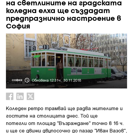
на светлините на градската
коледна елха ще създадат
предпразнично настроение в
София
Обновена 12:31ч., 30.11.2018
СОФИЯ
Снимка: Александра Антонова
Коледен ретро трамвай ще радва жителите и
гостите на столицата днес. Той ще
потегли от площад "Възраждане" точно в 16 ч.
и ще се движи двупосочно до пазар "Иван Вазов",