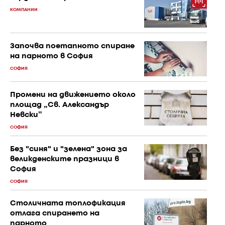
КОМПАНИИ
Започва поетапното спиране
на парното в София
СОФИЯ
Промени на движението около
площад „Св. Александър
Невски”
СОФИЯ
Без "синя" и "зелена" зона за
великденските празници в
София
СОФИЯ
Столичната топлофикация
отлага спирането на
парното