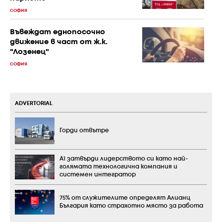
СОФИЯ
Въвеждат еднопосочно
движение в част от ж.к.
"Лозенец"
СОФИЯ
ADVERTORIAL
Горди отвътре
А1 затвърди лидерството си като най-
голямата технологична компания и
системен интегратор
75% от служителите определят Алианц
България като страхотно място за работа