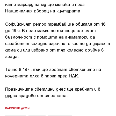
като маршрута му ще минава и през
Националния дворец на културата.
Софийският ретро трамвай ще обикаля от 16
до 19 ч. В него малките пътници ще имат
възможност с помощта на аниматори да
изработят коледни играчни, с които да украсят
дома си или избрано от тях коледно дръвче в
града.
Точно в 19 ч. пък ще грейнат светлините на
коледната елха в парка пред НДК.
Празничните светлини днес ще грейнат и в
други градове от страната.
КЛЮЧОВИ ДУМИ