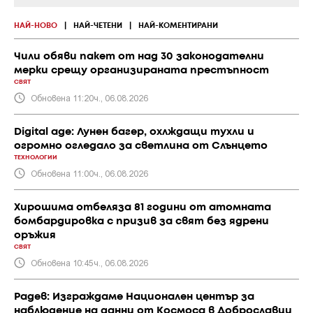
НАЙ-НОВО
|
НАЙ-ЧЕТЕНИ
|
НАЙ-КОМЕНТИРАНИ
Чили обяви пакет от над 30 законодателни
мерки срещу организираната престъпност
СВЯТ
Обновена 11:20ч., 06.08.2026
Digital age: Лунен багер, охлждащи тухли и
огромно огледало за светлина от Слънцето
ТЕХНОЛОГИИ
Обновена 11:00ч., 06.08.2026
Хирошима отбеляза 81 години от атомната
бомбардировка с призив за свят без ядрени
оръжия
СВЯТ
Обновена 10:45ч., 06.08.2026
Радев: Изграждаме Национален център за
наблюдение на данни от Космоса в Доброславци