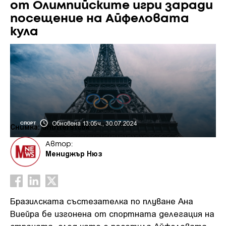
от Олимпийските игри заради
посещение на Айфеловата
кула
Обновена 13:05ч., 30.07.2024
СПОРТ
Снимка: Shutterstcok
Автор:
Мениджър Нюз
Бразилската състезателка по плуване Ана
Виейра бе изгонена от спортната делегация на