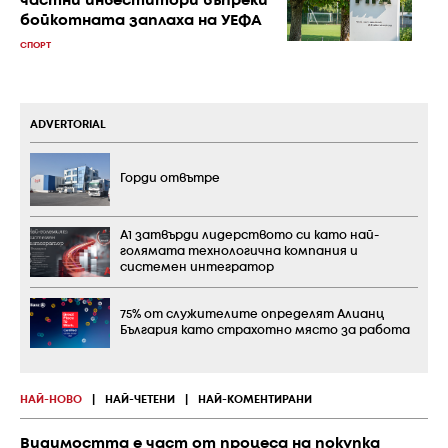
частни инвеститори въпреки
бойкотната заплаха на УЕФА
СПОРТ
ADVERTORIAL
Горди отвътре
А1 затвърди лидерството си като най-
голямата технологична компания и
системен интегратор
75% от служителите определят Алианц
България като страхотно място за работа
НАЙ-НОВО
|
НАЙ-ЧЕТЕНИ
|
НАЙ-КОМЕНТИРАНИ
Видимостта е част от процеса на покупка