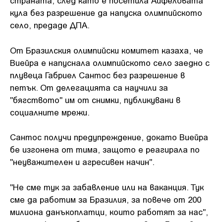
страната, след като е посетила Айфеловата
кула без разрешение да напуска олимпийското
село, предаде ДПА.
От Бразилския олимпийски комитет казаха, че
Виейра е напуснала олимпийското село заедно с
плувеца Габриел Сантос без разрешение в
петък. От делегацията са научили за
"бягството" им от снимки, публикувани в
социалните мрежи.
Сантос получи предупреждение, докато Виейра
бе изгонена от тима, защото е реагирала по
"неуважителен и агресивен начин".
"Не сме тук за забавление или на ваканция. Тук
сме да работим за Бразилия, за повече от 200
милиона данъкоплатци, които работят за нас",