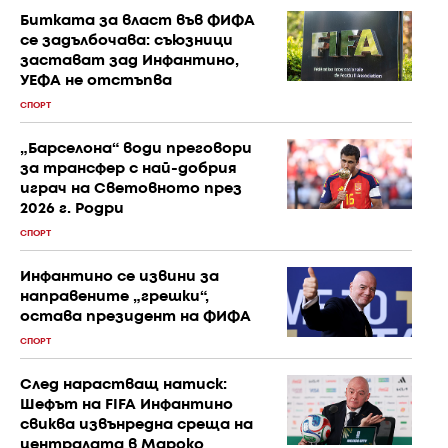
Битката за власт във ФИФА
се задълбочава: съюзници
застават зад Инфантино,
УЕФА не отстъпва
СПОРТ
„Барселона“ води преговори
за трансфер с най-добрия
играч на Световното през
2026 г. Родри
СПОРТ
Инфантино се извини за
направените „грешки“,
остава президент на ФИФА
СПОРТ
След нарастващ натиск:
Шефът на FIFA Инфантино
свиква извънредна среща на
централата в Мароко