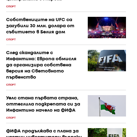
СПОРТ
Собствениците на UFC са
загубили 30 млн. долара от
събитието в Белия дом
СПОРТ
След скандалите с
Инфантино: Европа обмисля
да организира собствена
версия на Световното
първенство
СПОРТ
Уелс стана първата страна,
оттеглила подкрепата си за
Инфантино начело на ФИФА
СПОРТ
ФИФА продължава с плана за