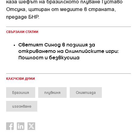
каза шефът на бразилското плуване Густаво
Отсука, цитиран от медиите в страната,
предаде БНР.
СВЪРЗАНИ СТАТИИ
Светият Синод в позиция за
откриването на Олимпийските игри:
Пошлост и безвкусица
КЛЮЧОВИ ДУМИ
Бразилия
плувкиня
Олимпиада
изгонване