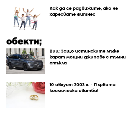
Как да се радвижите, ако не
харесвате фитнес
Виц: Защо истинските мъже
карат мощни джипове с тъмни
стъкла
10 август 2003 г. - Първата
космическа сватба!