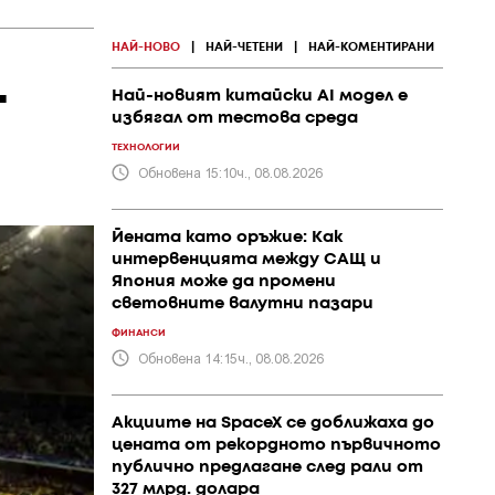
НАЙ-НОВО
|
НАЙ-ЧЕТЕНИ
|
НАЙ-КОМЕНТИРАНИ
-
Най-новият китайски AI модел е
избягал от тестова среда
ТЕХНОЛОГИИ
Обновена 15:10ч., 08.08.2026
Йената като оръжие: Как
интервенцията между САЩ и
Япония може да промени
световните валутни пазари
ФИНАНСИ
Обновена 14:15ч., 08.08.2026
Акциите на SpaceX се доближаха до
цената от рекордното първичното
публично предлагане след рали от
327 млрд. долара