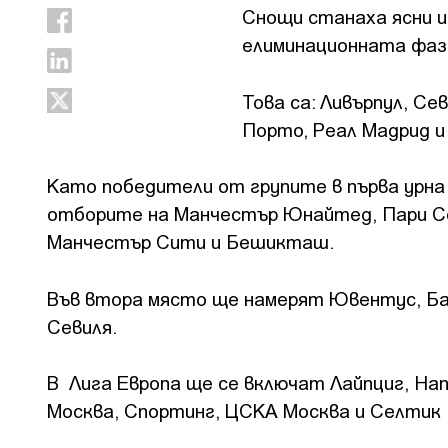
Снощи станаха ясни 
елиминационната фаза
Това са: Ливърпул, С
Порто, Реал Мадрид и
Като победители от групите в първа урна 
отборите на Манчестър Юнайтед, Пари Сен
Манчестър Сити и Бешикташ.
Във втора място ще намерят Ювентус, Бай
Севиля.
В Лига Европа ще се включат Лайпциг, На
Москва, Спортинг, ЦСКА Москва и Селтик