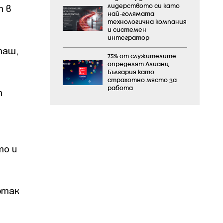
т в
лидерството си като
най-голямата
технологична компания
и системен
интегратор
таш,
75% от служителите
определят Алианц
България като
страхотно място за
работа
т
то и
ртак