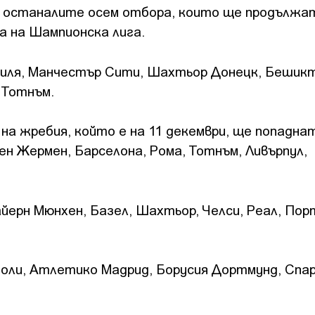
и останалите осем отбора, които ще продължа
 на Шампионска лига.
евиля, Манчестър Сити, Шахтьор Донецк, Бешик
 Тотнъм.
на жребия, който е на 11 декември, ще попадна
 Жермен, Барселона, Рома, Тотнъм, Ливърпул,
ерн Мюнхен, Базел, Шахтьор, Челси, Реал, Пор
поли, Атлетико Мадрид, Борусия Дортмунд, Спа