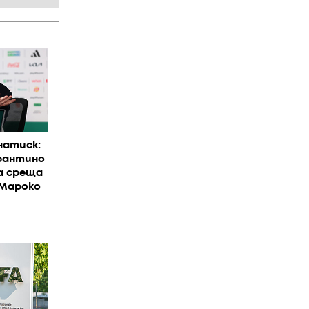
натиск:
фантино
а среща
 Мароко