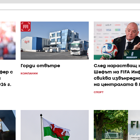
Горди отвътре
След нарастващ 
фер с
Шефът на FIFA Ин
КОМПАНИИ
а
свиква извънредн
26 г.
на централата в
СПОРТ