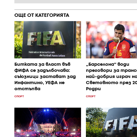
ОЩЕ ОТ КАТЕГОРИЯТА
Битката за власт във
„Барселона“ води
ФИФА се задълбочава:
преговори за транс
съюзници застават зад
най-добрия играч н
Инфантино, УЕФА не
Световното през 20
отстъпва
Родри
СПОРТ
СПОРТ