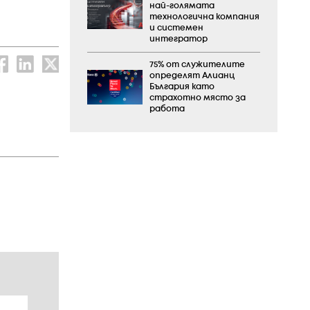
най-голямата
технологична компания
и системен
интегратор
75% от служителите
определят Алианц
България като
страхотно място за
работа