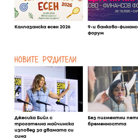
Калпазанска есен 2026
9-и банково-финанс
форум
Джесика Бийл с
Без пигментни пет
трогателна майчинска
бременността
изповед за двамата си
сина