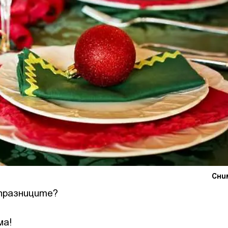
Сним
 празниците?
ма!