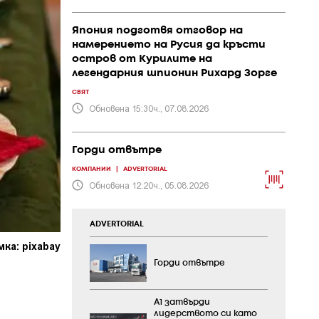
Япония подготвя отговор на
намерението на Русия да кръсти
остров от Курилите на
легендарния шпионин Рихард Зорге
СВЯТ
Обновена 15:30ч., 07.08.2026
Горди отвътре
КОМПАНИИ
|
ADVERTORIAL
Обновена 12:20ч., 05.08.2026
ADVERTORIAL
ка: pixabay
Горди отвътре
А1 затвърди
лидерството си като