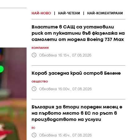
НАЙ-НОВО
|
НАЙ-ЧЕТЕНИ
|
НАЙ-КОМЕНТИРАНИ
Властите в САЩ са установили
риск от пукнатини във фюзелажа на
самолети от модела Boeing 737 Max
КОМПАНИИ
Обновена 16:15ч., 07.08.2026
Кораб заседна край остров Белене
ОБЩЕСТВО
Обновена 16:00ч., 07.08.2026
България за втори пореден месец е
на първото място в ЕС по ръст в
производството на услуги
ЕС
Обновена 15:45ч., 07.08.2026