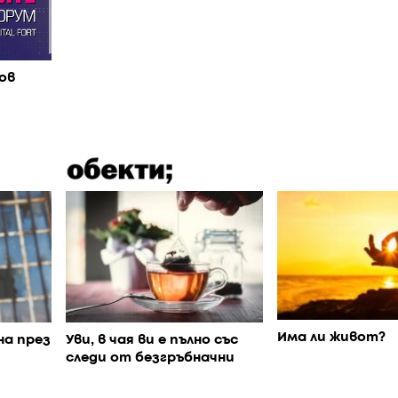
ов
Има ли живот?
на през
Уви, в чая ви е пълно със
следи от безгръбначни