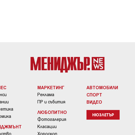
НЕС
МАРКЕТИНГ
АВТОМОБИЛИ
нси
Реклама
СПОРТ
ании
ПР и събития
ВИДЕО
гетика
ЛЮБОПИТНО
омика
НЮЗЛЕТЪР
Фотогалерия
ИДЖМЪНТ
Класации
рство
Хороскоп