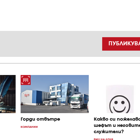
ПУБЛИКУВ
Какво си пожелав
Горди отвътре
шефът и неговит
КОМПАНИИ
служители?
ВИЦ НА ДЕНЯ