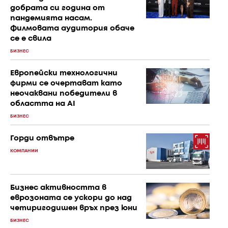
добрата си година от
пандемията насам.
Филмовата аудитория обаче
се е свила
БИЗНЕС
Европейски технологични
фирми се очертават като
неочаквани победители в
областта на AI
БИЗНЕС
Горди отвътре
КОМПАНИИ
Бизнес активността в
еврозоната се ускори до над
четиригодишен връх през юни
БИЗНЕС