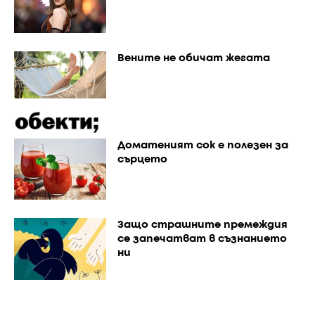
Вените не обичат жегата
Доматеният сок е полезен за
сърцето
Защо страшните премеждия
се запечатват в съзнанието
ни