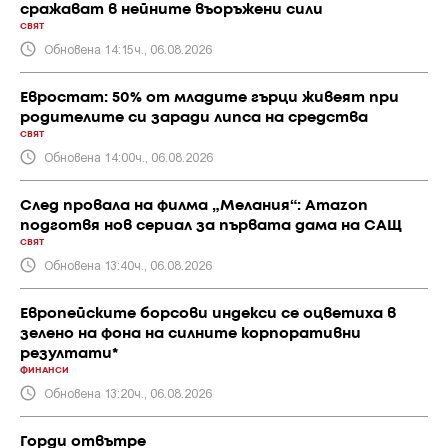
сражават в нейните въоръжени сили
СВЯТ
Обновена 14:15ч., 06.08.2026
Евростат: 50% от младите гърци живеят при
родителите си заради липса на средства
СВЯТ
Обновена 14:00ч., 06.08.2026
След провала на филма „Мелания“: Amazon
подготвя нов сериал за първата дама на САЩ
СВЯТ
Обновена 13:40ч., 06.08.2026
Европейските борсови индекси се оцветиха в
зелено на фона на силните корпоративни
резултати*
ФИНАНСИ
Обновена 13:20ч., 06.08.2026
Горди отвътре