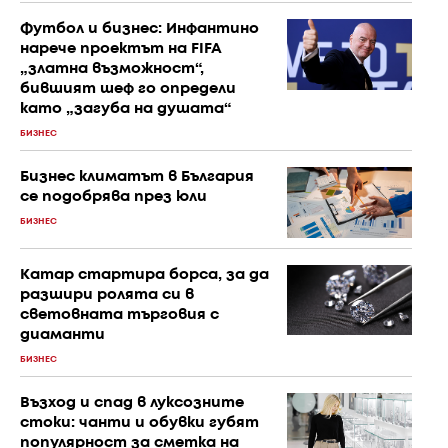
Футбол и бизнес: Инфантино
нарече проектът на FIFA
„златна възможност“,
бившият шеф го определи
като „загуба на душата“
БИЗНЕС
Бизнес климатът в България
се подобрява през юли
БИЗНЕС
Катар стартира борса, за да
разшири ролята си в
световната търговия с
диаманти
БИЗНЕС
Възход и спад в луксозните
стоки: чанти и обувки губят
популярност за сметка на