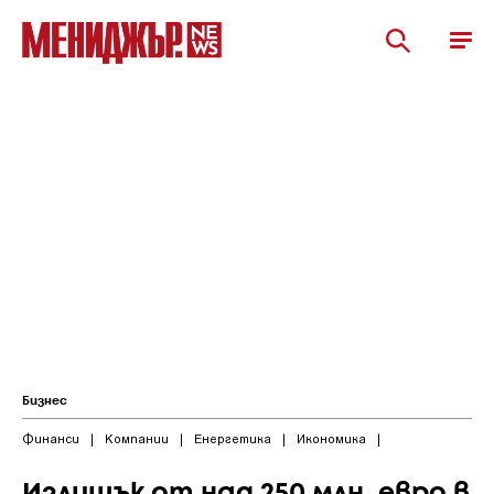
Бизнес
Финанси
|
Компании
|
Енергетика
|
Икономика
|
Излишък от над 250 млн. евро в