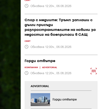
СВЯТ
Обновена 12:20ч., 06.08.2026
Спор с медиите: Тръмп заплаши с
дълги присъди
разпространителите на новини за
недостиг на боеприпаси в САЩ
СВЯТ
Обновена 12:00ч., 06.08.2026
Горди отвътре
КОМПАНИИ
|
ADVERTORIAL
Обновена 12:20ч., 05.08.2026
ADVERTORIAL
Горди отвътре