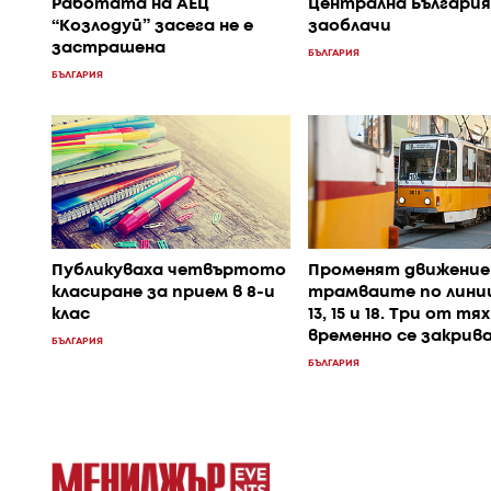
Работата на АЕЦ
Централна България
“Козлодуй” засега не е
заоблачи
застрашена
БЪЛГАРИЯ
БЪЛГАРИЯ
Публикуваха четвъртото
Променят движение
класиране за прием в 8-и
трамваите по линии 1
клас
13, 15 и 18. Три от тях
временно се закрив
БЪЛГАРИЯ
БЪЛГАРИЯ