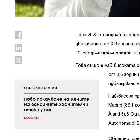
През 2023 г. средната прод
увеличение от 0,8 години сп
19, продължителността на 
Това също е най-високата 
от 3,8 годин
публикувани 
СВЪРЗАНИ СТАТИИ
Най-висока п
Ново покачване на цените
Madrid (86,1 г
на основните хранителни
стоки у нас
Åland във Финл
БЪЛГАРИЯ
Autonoma di B
Обратно, сре