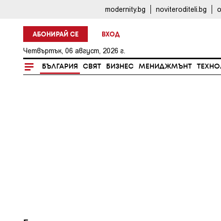
modernity.bg
noviteroditeli.bg
o
АБОНИРАЙ СЕ
ВХОД
Четвъртък, 06 август, 2026 г.
БЪЛГАРИЯ
СВЯТ
БИЗНЕС
МЕНИДЖМЪНТ
ТЕХНО