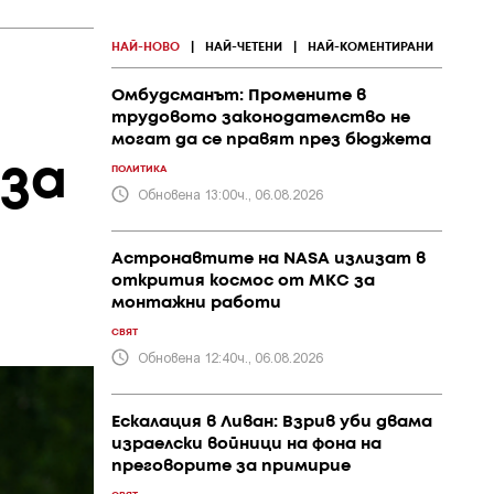
НАЙ-НОВО
|
НАЙ-ЧЕТЕНИ
|
НАЙ-КОМЕНТИРАНИ
Омбудсманът: Промените в
трудовото законодателство не
могат да се правят през бюджета
 за
ПОЛИТИКА
Обновена 13:00ч., 06.08.2026
Астронавтите на NASA излизат в
открития космос от МКС за
монтажни работи
СВЯТ
Обновена 12:40ч., 06.08.2026
Ескалация в Ливан: Взрив уби двама
израелски войници на фона на
преговорите за примирие