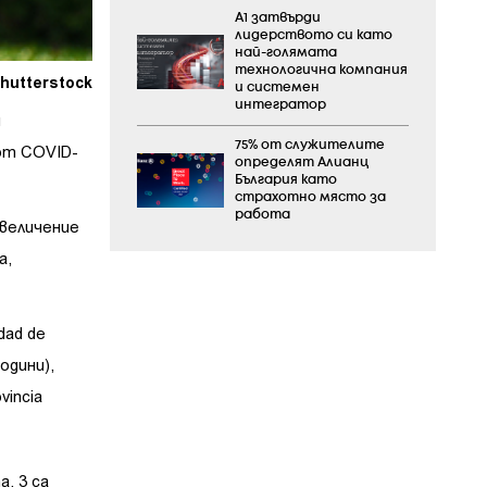
А1 затвърди
лидерството си като
най-голямата
технологична компания
hutterstock
и системен
интегратор
и
75% от служителите
 от COVID-
определят Алианц
България като
страхотно място за
работа
увеличение
а,
dad de
години),
vincia
, 3 са