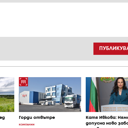
ПУБЛИКУВ
ед
Горди отвътре
Катя Ивкова: Ням
допусна ново заб
КОМПАНИИ