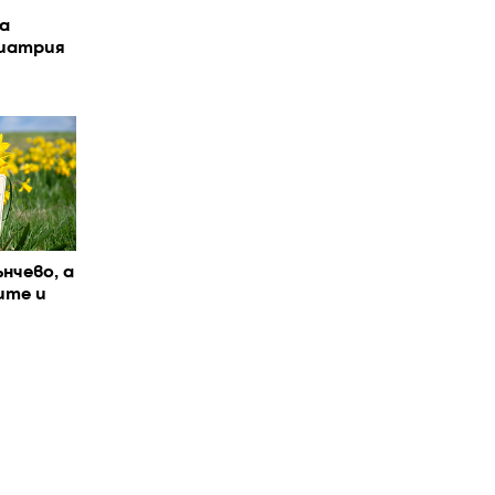
а
иатрия
ънчево, а
ите и