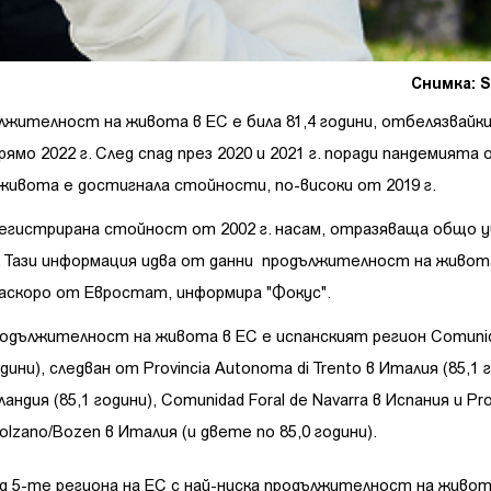
Снимка: S
ължителност на живота в ЕС е била 81,4 години, отбелязвайк
рямо 2022 г. След спад през 2020 и 2021 г. поради пандемията
живота е достигнала стойности, по-високи от 2019 г.
регистрирана стойност от 2002 г. насам, отразяваща общо 
и. Тази информация идва от данни продължителност на живот
наскоро от Евростат, информира "Фокус".
родължителност на живота в ЕС е испанският регион Comuni
одини), следван от Provincia Autonoma di Trento в Италия (85,1 
андия (85,1 години), Comunidad Foral de Navarra в Испания и Pro
olzano/Bozen в Италия (и двете по 85,0 години).
д 5-те региона на ЕС с най-ниска продължителност на живота