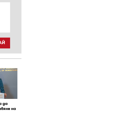
АЙ
а да
авяне на