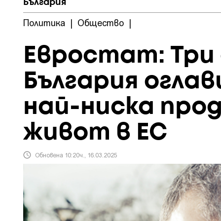
България
Политика
|
Общество
|
Евростат: Три
България огла
най-ниска про
живот в ЕС
Обновена 10:20ч., 16.03.2025