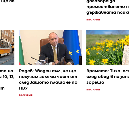
 ще се
договора за
преместването н
държавната псих
БЪЛГАРИЯ
то на
Радев: Убеден съм, че ще
Времето: Тихо, сл
0, 12,
получим голяма част от
след обяд в низин
следващото плащане по
горещо
ат
ПВУ
БЪЛГАРИЯ
БЪЛГАРИЯ