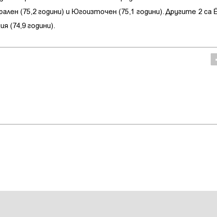
ален (75,2 години) и Югоизточен (75,1 години). Другите 2 са 
я (74,9 години).