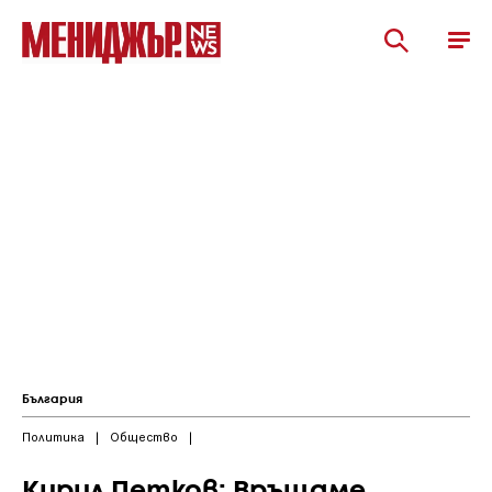
България
Политика
|
Общество
|
Кирил Петков: Връщаме