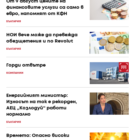
От 9 август цените на
финансовите услуги са само в
евро, напомнят от КФН
БЪЛГАРИЯ
НОИ вече може да превежда
обезщетения и по Revolut
БЪЛГАРИЯ
Горди отвътре
КОМПАНИИ
Енергийният министър:
Износът на ток е рекорден,
АЕЦ „Козлодуй“ работи
нормално
БЪЛГАРИЯ
Времето: Опасно високи