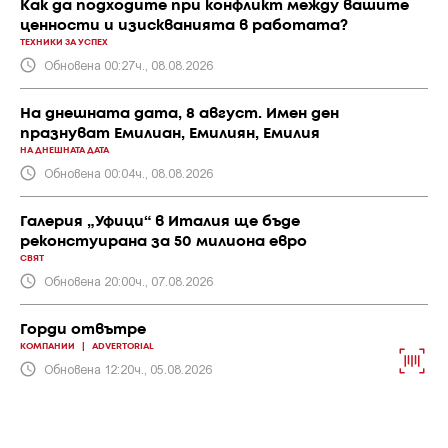
Как да подходите при конфликт между вашите
ценности и изискванията в работата?
ТЕХНИКИ ЗА УСПЕХ
Обновена 00:27ч., 08.08.2026
На днешната дата, 8 август. Имен ден
празнуват Емилиан, Емилиян, Емилия
НА ДНЕШНАТА ДАТА
Обновена 00:04ч., 08.08.2026
Галерия „Уфици“ в Италия ще бъде
реконстуирана за 50 милиона евро
СВЯТ
Обновена 20:00ч., 07.08.2026
Горди отвътре
КОМПАНИИ
|
ADVERTORIAL
Обновена 12:20ч., 05.08.2026