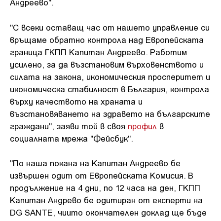
Андреево".
"С всеки оставащ час от нашето управление си
връщаме обратно контрола над Европейската
граница ГКПП Капитан Андреево. Работим
усилено, за да възстановим върховенството и
силата на закона, икономическия просперитет и
икономическа стабилност в България, контрола
върху качеството на храната и
възстановяването на здравето на българските
граждани", заяви той в своя
профил
в
социалната мрежа "Фейсбук".
"По наша покана на Капитан Андреево бе
извършен одит от Европейската Комисия. В
продължение на 4 дни, по 12 часа на ден, ГКПП
Капитан Андрево бе одитиран от експерти на
DG SANTE, чиито окончателен доклад ще бъде