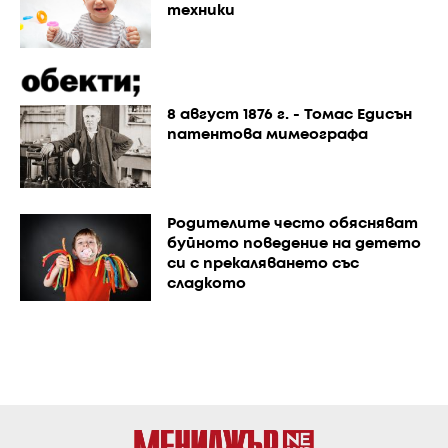
техники
8 август 1876 г. - Томас Едисън
патентова мимеографа
Родителите често обясняват
буйното поведение на детето
си с прекаляването със
сладкото