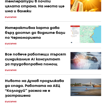
температури в почти
цялата страна. На места ще
има и валежи
БЪЛГАРИЯ
Интерактивна карта дава
бърз достъп до водните бази
по Черноморието
БЪЛГАРИЯ
Все повече работещи търсят
синдикалния AI консултант
за трудовоправна помощ
БЪЛГАРИЯ
Нивото на Дунав продължава
да спада. Работата на АЕЦ
“Козлодуй” засега не е
застрашена
БЪЛГАРИЯ