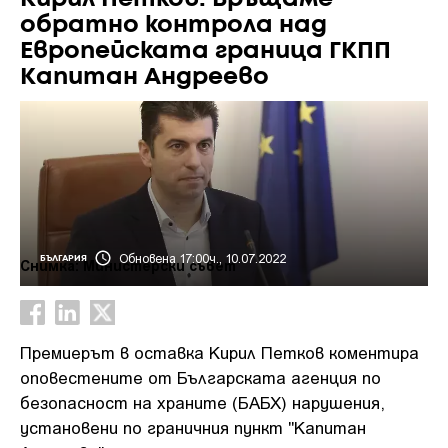
обратно контрола над
Европейската граница ГКПП
Капитан Андреево
Обновена 17:00ч., 10.07.2022
БЪЛГАРИЯ
Снимка: Министерски съвет
Премиерът в оставка Кирил Петков коментира
оповестените от Българската агенция по
безопасност на храните (БАБХ) нарушения,
установени по граничния пункт "Капитан