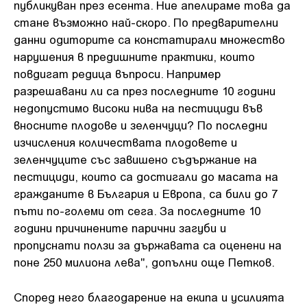
публикуван през есента. Ние апелираме това да
стане възможно най-скоро. По предварителни
данни одиторите са констатирали множество
нарушения в предишните практики, които
повдигат редица въпроси. Например
разрешавани ли са през последните 10 години
недопустимо високи нива на пестициди във
вносните плодове и зеленчуци? По последни
изчисления количествата плодовете и
зеленчуците със завишено съдържание на
пестициди, които са достигали до масата на
гражданите в България и Европа, са били до 7
пъти по-големи от сега. За последните 10
години причинените парични загуби и
пропуснати ползи за държавата са оценени на
поне 250 милиона лева", допълни още Петков.
Според него благодарение на екипа и усилията