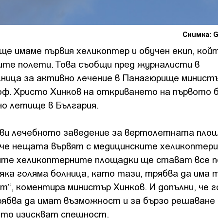
Снимка: G
 ще имаме първия хеликоптер и обучен екип, кой
ите полети. Това съобщи пред журналисти в
ница за активно лечение в Панагюрище минист
ф. Христо Хинков на откриването на първото 
о летище в България.
ави лечебното заведение за вертолетната площ
 че нещата вървят с медицинските хеликоптери
ните хеликоптерните площадки ще стават все п
ка голяма болница, като тази, трябва да има 
“, коментира министър Хинков. И допълни, че 
рябва да имат възможност и за бързо решаване 
оито изискват спешност.