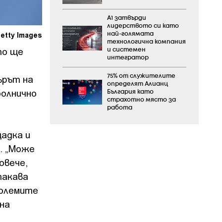
А1 затвърди
лидерството си като
etty Images
най-голямата
технологична компания
то ще
и системен
интегратор
ърът на
75% от служителите
определят Алианц
болнично
България като
страхотно място за
работа
адка и
. „Може
овече,
такава
големите
на