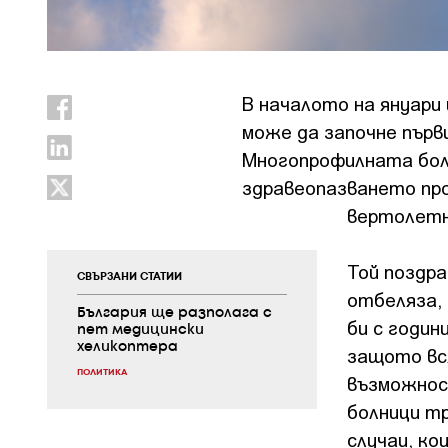
В началото на януари
може да започне първ
Многопрофилната бол
здравеопазването про
вертолетн
Той поздр
СВЪРЗАНИ СТАТИИ
отбеляза,
България ще разполага с
би с годи
пет медицински
хеликоптера
защото вся
ПОЛИТИКА
възможност
болници т
случаи, к