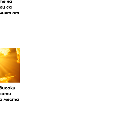
те на
ги са
омнят от
високи
очти
На места