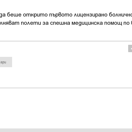
яда беше открито първото лицензирано болничн
няват полети за спешна медицинска помощ по 
уари