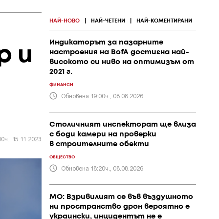
НАЙ-НОВО
|
НАЙ-ЧЕТЕНИ
|
НАЙ-КОМЕНТИРАНИ
Индикаторът за пазарните
р и
настроения на BofA достигна най-
високото си ниво на оптимизъм от
2021 г.
ФИНАНСИ
Обновена 19:00ч., 08.08.2026
Столичният инспекторат ще влиза
с боди камери на проверки
0ч., 15.11.2023
в строителните обекти
ОБЩЕСТВО
Обновена 18:20ч., 08.08.2026
МО: Взривилият се във въздушното
ни пространство дрон вероятно е
украински, инцидентът не е