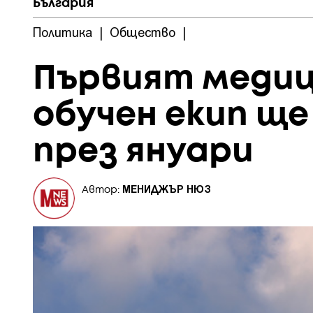
България
Политика
|
Общество
|
Първият медиц
обучен екип ще
през януари
МЕНИДЖЪР НЮЗ
Автор: