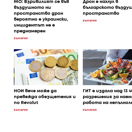
МО: Взривилият се във
Дрон е нахлул в
въздушното ни
българското възду
пространство дрон
пространство
вероятно е украински,
БЪЛГАРИЯ
инцидентът не е
преднамерен
БЪЛГАРИЯ
НОИ вече може да
ГИТ е издала над 13 
превежда обезщетения и
разрешения за наем
по Revolut
работа на непълно
БЪЛГАРИЯ
БЪЛГАРИЯ