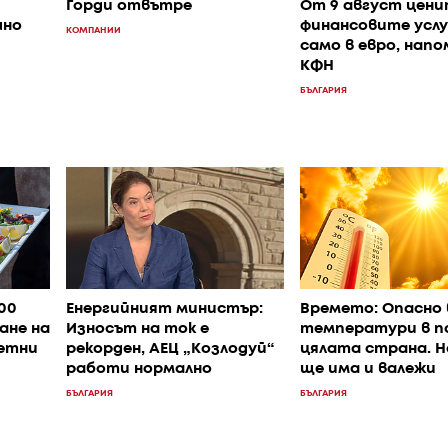
Горди отвътре
От 9 август цени
шно
финансовите услу
КОМПАНИИ
само в евро, нап
КФН
БЪЛГАРИЯ
400
Енергийният министър:
Времето: Опасно 
ане на
Износът на ток е
температури в п
летни
рекорден, АЕЦ „Козлодуй“
цялата страна. 
работи нормално
ще има и валежи
БЪЛГАРИЯ
БЪЛГАРИЯ