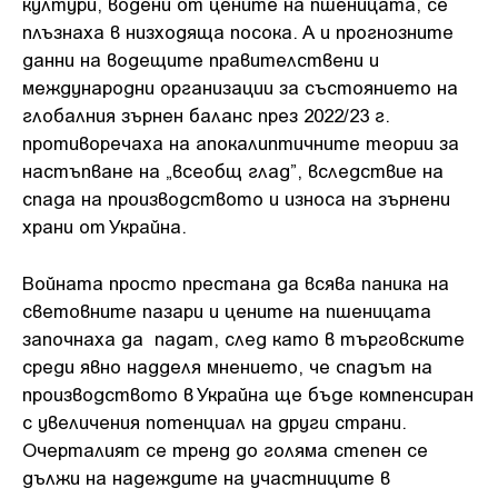
култури, водени от цените на пшеницата, се
плъзнаха в низходяща посока. А и прогнозните
данни на водещите правителствени и
международни организации за състоянието на
глобалния зърнен баланс през 2022/23 г.
противоречаха на апокалиптичните теории за
настъпване на „всеобщ глад”, вследствие на
спада на производството и износа на зърнени
храни от Украйна.
Войната просто престана да всява паника на
световните пазари и цените на пшеницата
започнаха да падат, след като в търговските
среди явно надделя мнението, че спадът на
производството в Украйна ще бъде компенсиран
с увеличения потенциал на други страни.
Очерталият се тренд до голяма степен се
дължи на надеждите на участниците в