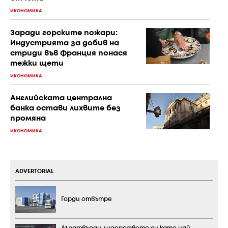
ИКОНОМИКА
Заради горските пожари:
Индустрията за добив на
стриди във Франция понася
тежки щети
ИКОНОМИКА
Английската централна
банка остави лихвите без
промяна
ИКОНОМИКА
ADVERTORIAL
Горди отвътре