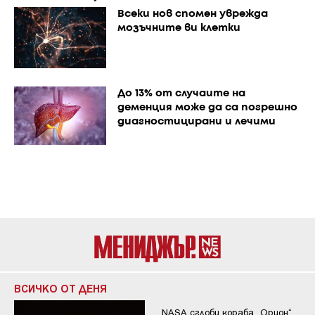
Всеки нов спомен уврежда
мозъчните ви клетки
До 13% от случаите на
деменция може да са погрешно
диагностицирани и лечими
ВСИЧКО ОТ ДЕНЯ
NASA сглоби кораба „Орион“