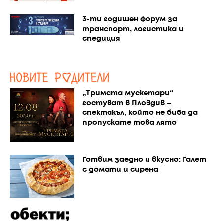
3-ти годишен форум за
транспорт, логистика и
спедиция
„Тримата мускетари“
гостуват в Пловдив –
спектакъл, който не бива да
пропускате това лято
Готвим заедно и вкусно: Галет
с домати и сирена