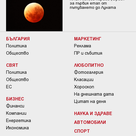
за първия етап от
пътуването до Луната
БЪЛГАРИЯ
МАРКЕТИНГ
Политика
Реклама
Общество
ПР и събития
СВЯТ
ЛЮБОПИТНО
Политика
Фотогалерия
Общество
Класации
ЕС
Хороскоп
На днешната дата
БИЗНЕС
Цитат на деня
Финанси
Компании
НАУКА И ЗДРАВЕ
Енергетика
АВТОМОБИЛИ
Икономика
СПОРТ