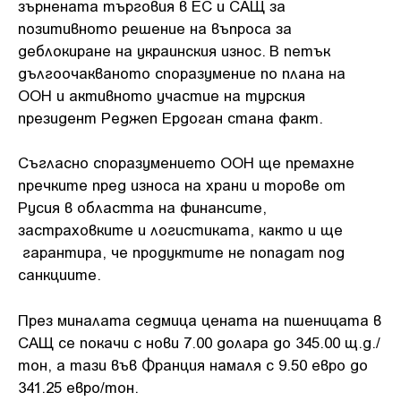
зърнената търговия в ЕС и САЩ за
позитивното решение на въпроса за
деблокиране на украинския износ. В петък
дългоочакваното споразумение по плана на
ООН и активното участие на турския
президент Реджеп Ердоган стана факт.
Съгласно споразумението ООН ще премахне
пречките пред износа на храни и торове от
Русия в областта на финансите,
застраховките и логистиката, както и ще
гарантира, че продуктите не попадат под
санкциите.
През миналата седмица цената на пшеницата в
САЩ се покачи с нови 7.00 долара до 345.00 щ.д./
тон, а тази във Франция намаля с 9.50 евро до
341.25 евро/тон.