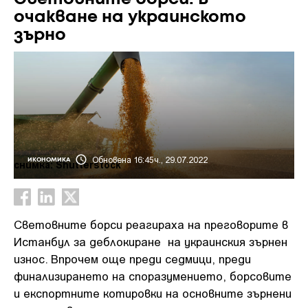
очакване на украинското
зърно
Обновена 16:45ч., 29.07.2022
ИКОНОМИКА
снимка: Shutterstock
Световните борси реагираха на преговорите в
Истанбул за деблокиране на украинския зърнен
износ. Впрочем още преди седмици, преди
финализирането на споразумението, борсовите
и експортните котировки на основните зърнени