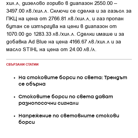
хил.л, дизелово гориво в диапазон 2550.00 –
3497.00 лв./хил.л. Сключи се сделка и за газьол за
ПКЦ на цена от 2766.81 лв./хил.л, и газ пропан
бутан се изтъргува на цени в диапазон от
1070.00 до 1283.33 лв./хил.л. Сделки имаше и за
добавка Ad Blue на цена 4166.67 лв./хил.л и за
масло STIHL на цена от 24.00 лв./л.
СВЪРЗАНИ СТАТИИ
На стоковите борси по света: Трендът
се обърна
Стоковите борси по света дават
разнопосочни сигнали
Напрежение по световните стокови
борси