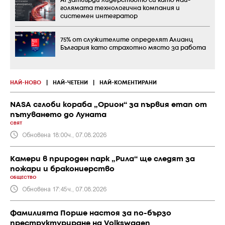
А1 затвърди лидерството си като най-
голямата технологична компания и
системен интегратор
75% от служителите определят Алианц
България като страхотно място за работа
НАЙ-НОВО
|
НАЙ-ЧЕТЕНИ
|
НАЙ-КОМЕНТИРАНИ
NASA сглоби кораба „Орион“ за първия етап от
пътуването до Луната
СВЯТ
Обновена 18:00ч., 07.08.2026
Камери в природен парк „Рила“ ще следят за
пожари и бракониерство
ОБЩЕСТВО
Обновена 17:45ч., 07.08.2026
Фамилията Порше настоя за по-бързо
преструктуриране на Volkswagen