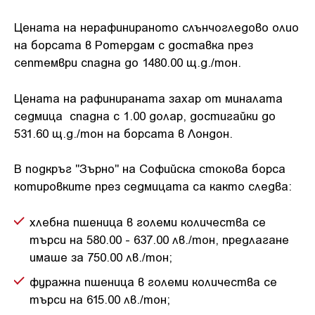
Цената на нерафинираното слънчогледово олио
на борсата в Ротердам с доставка през
септември спадна до 1480.00 щ.д./тон.
Цената на рафинираната захар от миналата
седмица спадна с 1.00 долар, достигайки до
531.60 щ.д./тон на борсата в Лондон.
В подкръг "Зърно" на Софийска стокова борса
котировките през седмицата са както следва:
хлебна пшеница в големи количества се
търси на 580.00 - 637.00 лв./тон, предлагане
имаше за 750.00 лв./тон;
фуражна пшеница в големи количества се
търси на 615.00 лв./тон;