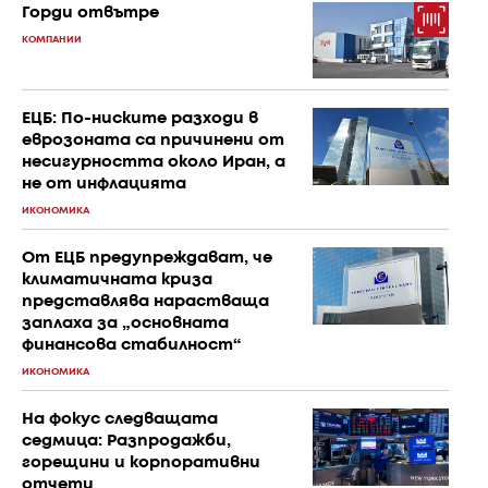
Горди отвътре
КОМПАНИИ
ЕЦБ: По-ниските разходи в
еврозоната са причинени от
несигурността около Иран, а
не от инфлацията
ИКОНОМИКА
От ЕЦБ предупреждават, че
климатичната криза
представлява нарастваща
заплаха за „основната
финансова стабилност“
ИКОНОМИКА
На фокус следващата
седмица: Разпродажби,
горещини и корпоративни
отчети