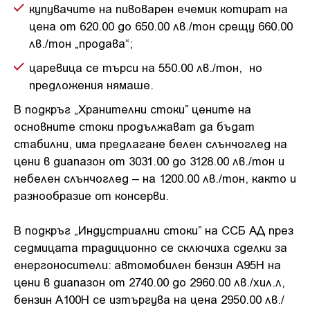
купувачите на пивоварен ечемик котират на
цена от 620.00 до 650.00 лв./тон срещу 660.00
лв./тон „продава“;
царевица се търси на 550.00 лв./тон, но
предложения нямаше.
В подкръг „Хранителни стоки” цените на
основните стоки продължават да бъдат
стабилни, има предлагане белен слънчоглед на
цени в диапазон от 3031.00 до 3128.00 лв./тон и
небелен слънчоглед – на 1200.00 лв./тон, както и
разнообразие от консерви.
В подкръг „Индустриални стоки” на ССБ АД през
седмицата традиционно се сключиха сделки за
енергоносители: автомобилен бензин А95Н на
цени в диапазон от 2740.00 до 2960.00 лв./хил.л,
бензин А100Н се изтъргува на цена 2950.00 лв./