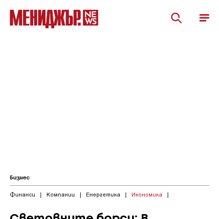
Бизнес
Финанси
|
Компании
|
Енергетика
|
Икономика
|
Световните борси: В