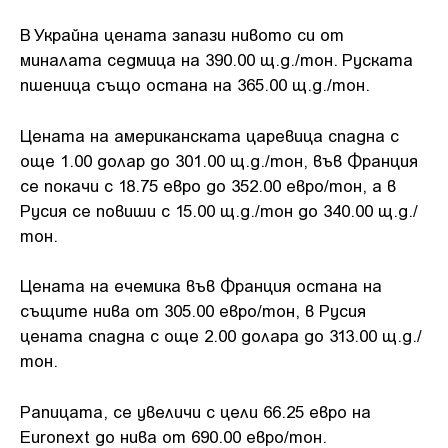
В Украйна цената запази нивото си от
миналата седмица на 390.00 щ.д./тон. Руската
пшеница също остана на 365.00 щ.д./тон.
Цената на американската царевица спадна с
още 1.00 долар до 301.00 щ.д./тон, във Франция
се покачи с 18.75 евро до 352.00 евро/тон, а в
Русия се повиши с 15.00 щ.д./тон до 340.00 щ.д./
тон.
Цената на ечемика във Франция остана на
същите нива от 305.00 евро/тон, в Русия
цената спадна с още 2.00 долара до 313.00 щ.д./
тон.
Рапицата, се увеличи с цели 66.25 евро на
Euronext до нива от 690.00 евро/тон.