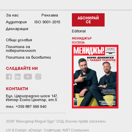
За нас
Реклама
АБОНИРАЙ
Аудитория
ISO 9001-2015
СЕ
Декларация
Editorial
МЕНИДЖЪР
Общи условия
07/2026
Пoлитикa зa
пoвepитeлнocт
Политика за бисквитки
СЛЕДВАЙТЕ НИ
КОНТАКТИ
Бул. Цариградско шосе 147,
Интер Ескпо Център, ет.5
тел: +359 887 569 640
2026 “Мениджър Медия Груп” ООД. Всички права запазени.
UX & Design:
eDesign
Софтуер:
АИП Солюшънс