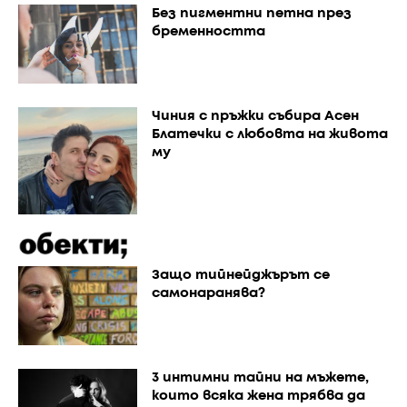
Без пигментни петна през
бременността
Чиния с пръжки събира Асен
Блатечки с любовта на живота
му
Защо тийнейджърът се
самонаранява?
3 интимни тайни на мъжете,
които всяка жена трябва да