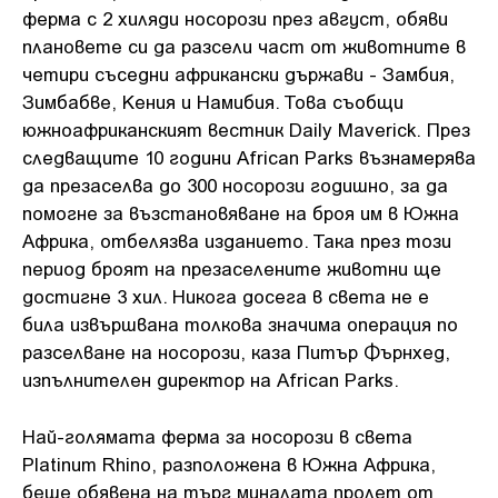
ферма с 2 хиляди носорози през август, обяви
плановете си да разсели част от животните в
четири съседни африкански държави - Замбия,
Зимбабве, Кения и Намибия. Това съобщи
южноафриканският вестник Daily Maverick. През
следващите 10 години African Parks възнамерява
да презаселва до 300 носорози годишно, за да
помогне за възстановяване на броя им в Южна
Африка, отбелязва изданието. Така през този
период броят на презаселените животни ще
достигне 3 хил. Никога досега в света не е
била извършвана толкова значима операция по
разселване на носорози, каза Питър Фърнхед,
изпълнителен директор на African Parks.
Най-голямата ферма за носорози в света
Platinum Rhino, разположена в Южна Африка,
беше обявена на търг миналата пролет от