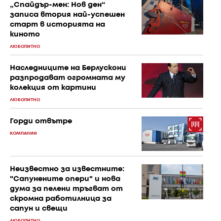
„Спайдър-мен: Нов ден“
записа втория най-успешен
старт в историята на
киното
ЛЮБОПИТНО
Наследниците на Берлускони
разпродават огромната му
колекция от картини
ЛЮБОПИТНО
Горди отвътре
КОМПАНИИ
Неизвестно за известните:
"Сапунените опери" и нова
дума за пелени тръгват от
скромна работилница за
сапун и свещи
ЛЮБОПИТНО