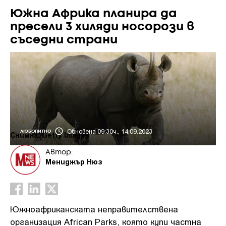
Южна Африка планира да
пресели 3 хиляди носорози в
съседни страни
Обновена 09:30ч., 14.09.2023
ЛЮБОПИТНО
Снимка: Getty Images
Автор:
Мениджър Нюз
Южноафриканската неправителствена
организация African Parks, която купи частна