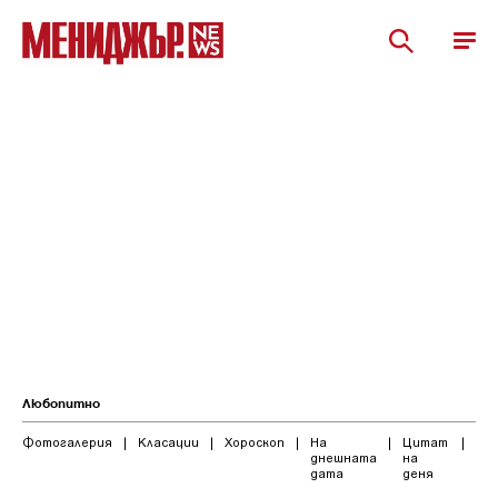
Любопитно
Фотогалерия
|
Класации
|
Хороскоп
|
На
|
Цитат
|
днешната
на
дата
деня