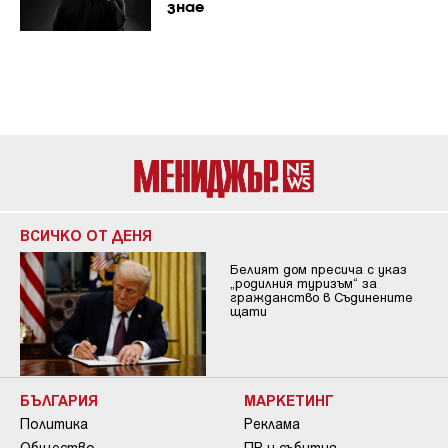
знае
ВСИЧКО ОТ ДЕНЯ
Белият дом пресича с указ
„родилния туризъм“ за
гражданство в Съдинените
щати
БЪЛГАРИЯ
МАРКЕТИНГ
Политика
Реклама
Общество
ПР и събития