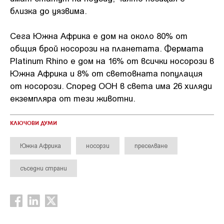
близка до уязвима.
Сега Южна Африка е дом на около 80% от
общия брой носорози на планетата. Фермата
Platinum Rhino е дом на 16% от всички носорози в
Южна Африка и 8% от световната популация
от носорози. Според ООН в света има 26 хиляди
екземпляра от тези животни.
КЛЮЧОВИ ДУМИ
Южна Африка
носорзи
преселване
съседни страни