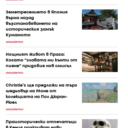
Земетресението в Япония
върна назад
възстановяването на
историческия замък
Кумамото
ЛЮБОПИТНО
Нощният живот в Прага:
Когато "главата ми кънти от
пиене" придобие нов смисъл
ЛЮБОПИТНО
Christie’s ще предложи на търг
шедьовър на Моне от
колекцията на Пол Дюран-
Рюел
ЛЮБОПИТНО
Праисторически отпечатъци
в Кения разкриват нови