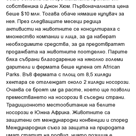
собственика ѝ Джон Хюм. Първоначалната цена
беше $10 млн. Тогава обаче нямаше купувач за
нея. През следващите месеци редица
активисти на животните се консултираха с
множество компании и лица, за да наберат
необходимите средства, за да предотвратят
продажбата на животните поотделно. Парите
бяха събрани благодарение на няколко големи
дарители и фермата беше купена от African
Parks. Във фермата с площ от 8,5 хиляди
хектара се отглеждат около 2 хиляди носорози.
Очаква се броят им да расте, което ще позволи
преместването на носорози в съседни страни.
Традиционното местообитание на белите
носорози е Южна Африка. Животните са
защитени от международни конвенции и според
Международния съюз за защита на природата
имат статут на подвид, чиято позиция е