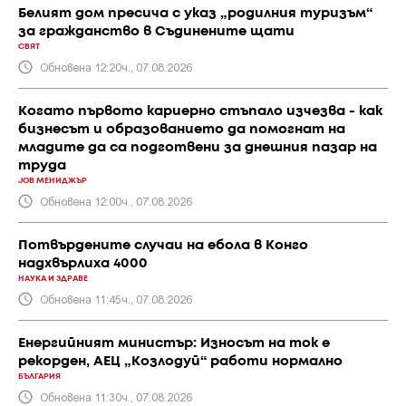
Белият дом пресича с указ „родилния туризъм“
за гражданство в Съдинените щати
СВЯТ
Обновена 12:20ч., 07.08.2026
Когато първото кариерно стъпало изчезва - как
бизнесът и образованието да помогнат на
младите да са подготвени за днешния пазар на
труда
JOB МЕНИДЖЪР
Обновена 12:00ч., 07.08.2026
Потвърдените случаи на ебола в Конго
надхвърлиха 4000
НАУКА И ЗДРАВЕ
Обновена 11:45ч., 07.08.2026
Енергийният министър: Износът на ток е
рекорден, АЕЦ „Козлодуй“ работи нормално
БЪЛГАРИЯ
Обновена 11:30ч., 07.08.2026