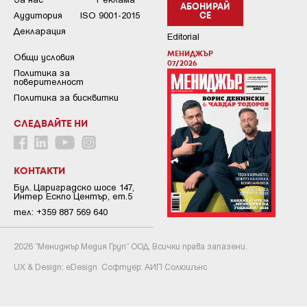
АБОНИРАЙ
Аудитория
ISO 9001-2015
СЕ
Декларация
Editorial
МЕНИДЖЪР
Общи условия
07/2026
Пoлитикa зa
пoвepитeлнocт
Политика за бисквитки
СЛЕДВАЙТЕ НИ
КОНТАКТИ
Бул. Цариградско шосе 147,
Интер Ескпо Център, ет.5
тел: +359 887 569 640
2026 “Мениджър Медия Груп” ООД. Всички права запазени.
UX & Design:
eDesign
Софтуер:
АИП Солюшънс