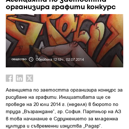
организира графити конкурс
Обновена 12:13ч., 02.07.2014
ОБЩЕСТВО
Агенцията по заетостта организира конкурс за
рисуване на графити. Инициативата ще се
проведе на 20 юли 2014 г. (неделя) в бюрото по
труда „Възраждане”, гр. София. Партньор на АЗ
в това начинание е Сдружението за младежка
култура и съвременни изкуства „Радар”.