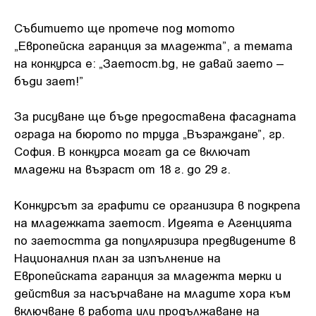
Събитието ще протече под мотото
„Европейска гаранция за младежта”, а темата
на конкурса е: „Заетост.bg, не давай заето –
бъди зает!”
За рисуване ще бъде предоставена фасадната
ограда на бюрото по труда „Възраждане”, гр.
София. В конкурса могат да се включат
младежи на възраст от 18 г. до 29 г.
Конкурсът за графити се организира в подкрепа
на младежката заетост. Идеята е Агенцията
по заетостта да популяризира предвидените в
Националния план за изпълнение на
Европейската гаранция за младежта мерки и
действия за насърчаване на младите хора към
включване в работа или продължаване на