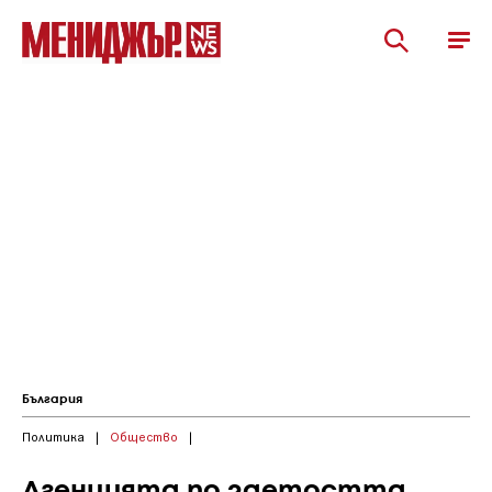
България
Политика
|
Общество
|
Агенцията по заетостта