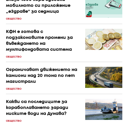
мобилното си приложение
„еЗдраве“ за седмица
ОБЩЕСТВО
КФН е готова с
подзаконовите промени за
въвеждането на
мултифондовата система
ОБЩЕСТВО
Ограничават движението на
камиони над 20 тона по пет
магистрали
ОБЩЕСТВО
Какви са последиците за
корабоплаването заради
ниските води на Дунава?
ОБЩЕСТВО