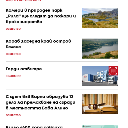
Камери в природен парк
„Рила“ ще следят за пожари и
бракониерство
ОБЩЕСТВО
Кораб заседна край остров
Белене
ОБЩЕСТВО
Горди отвътре
КОМПАНИИ
Съдът във Варна образува 12
дела за премахване на сгради
в местността Баба Алино
ОБЩЕСТВО
Близо 4600 хора сдвоиха