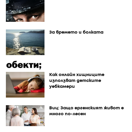
За времето и болката
Как онлайн хищниците
използват детските
уебкамери
Виц: Защо ергенският живот е
много по-лесен