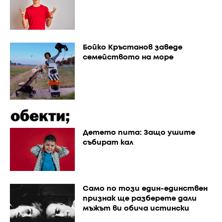
Бойко Кръстанов заведе
семейството на море
Детето пита: Защо ушите
събират кал
Само по този един-единствен
признак ще разберете дали
мъжът ви обича истински