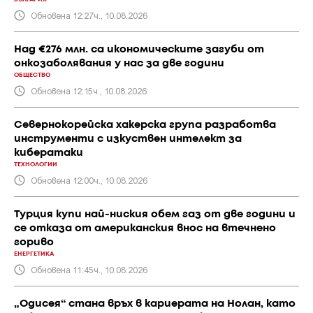
Обновена 12:27ч., 10.08.2026
Над €276 млн. са икономическите загуби от
онкозаболявания у нас за две години
ОБЩЕСТВО
Обновена 12:15ч., 10.08.2026
Севернокорейска хакерска група разработва
инструменти с изкуствен интелект за
кибератаки
ТЕХНОЛОГИИ
Обновена 12:00ч., 10.08.2026
Турция купи най-ниския обем газ от две години и
се отказа от американския внос на втечнено
гориво
ЕНЕРГЕТИКА
Обновена 11:45ч., 10.08.2026
„Одисея“ стана връх в кариерата на Нолан, като