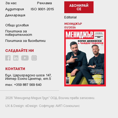
За нас
Реклама
АБОНИРАЙ
Аудитория
ISO 9001-2015
СЕ
Декларация
Editorial
МЕНИДЖЪР
Общи условия
07/2026
Пoлитикa зa
пoвepитeлнocт
Политика за бисквитки
СЛЕДВАЙТЕ НИ
КОНТАКТИ
Бул. Цариградско шосе 147,
Интер Ескпо Център, ет.5
тел: +359 887 569 640
2026 “Мениджър Медия Груп” ООД. Всички права запазени.
UX & Design:
eDesign
Софтуер:
АИП Солюшънс