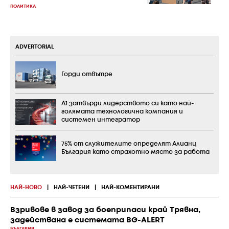
ПОЛИТИКА
ADVERTORIAL
Горди отвътре
А1 затвърди лидерството си като най-
голямата технологична компания и
системен интегратор
75% от служителите определят Алианц
България като страхотно място за работа
НАЙ-НОВО
|
НАЙ-ЧЕТЕНИ
|
НАЙ-КОМЕНТИРАНИ
Взривове в завод за боеприпаси край Трявна,
задействана е системата BG-ALERT
БЪЛГАРИЯ