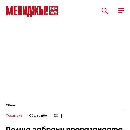
Свят
Политика
|
Общество
|
ЕС
|
Полша забрани пропагандата