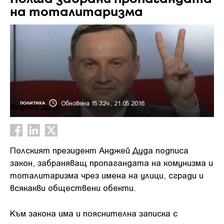
на тоталитаризма
Обновена 15:32ч., 21.05.2016
ПОЛИТИКА
Анджей Дуда
Полският президент Анджей Дуда подписа
закон, забраняващ пропагандата на комунизма и
тоталитаризма чрез имена на улици, сгради и
всякакви обществени обекти.
Към закона има и пояснителна записка с