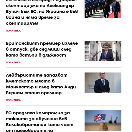
скептицизма на Александър
Вучич към ЕС, но Украйна е във
война и няма време за
скептицизъм
ПОЛИТИКА
Британският премиер излезе
в отпуск, две седмици след
като встъпи в длъжност
ПОЛИТИКА
Лейбъристите запазват
кметското място в
Манчестър и след като Анди
Бърнам стана премиер
ПОЛИТИКА
ЕС предлага компромис за
таксите за обучение във
Великобритания като част
от преговорите за