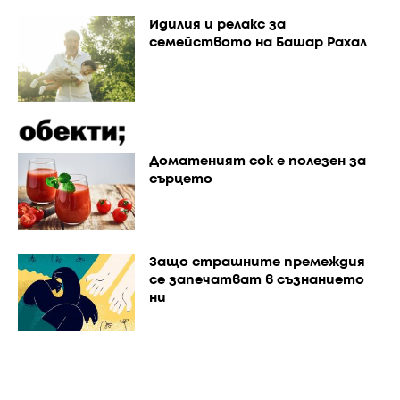
Идилия и релакс за
семейството на Башар Рахал
Доматеният сок е полезен за
сърцето
Защо страшните премеждия
се запечатват в съзнанието
ни