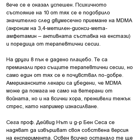
вече се е оказал успешен. Психичното
състояние на 10 от тях се е подобрило
значително след двумесечно приемане на MDMA
(акроним на 3,4-метилен-диокси-мета-
амфетамин – активната съставка на екстази)
и поредица от терапевтични сесии.
На други 8 пък е дадено плацебо. Те са
преминали през същите терапевтични сесии, но
само един от тях се е почувствал по-добре.
Американските лекари са убедени, че MDMA
може да помага не само на ветерани от
войната, но и на всички хора, преживели тежък
стрес, като например изнасилване.
Сега проф. Дейвид Нът и д-р Бен Сеса се
надяват да извършват своя собствена версия
на експеримента. Освен всичко останало те ще