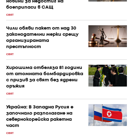
новини за недостиг на
боеприпаси в САЩ
СВЯТ
Чили обяви пакет от над 30
законодателни мерки срещу
организираната
престъпност
СВЯТ
Хирошима отбеляза 81 години
от атомната бомбардировка
с призив за свят без ядрени
оръжия
СВЯТ
Украйна: В Западна Русия е
започнало разполагане на
севернокорейска ракетна
част
СВЯТ