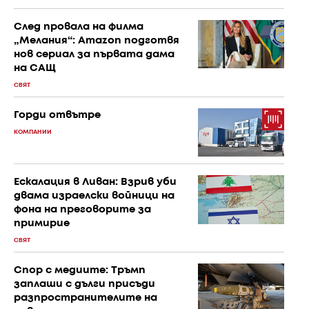
След провала на филма
„Мелания“: Amazon подготвя
нов сериал за първата дама
на САЩ
СВЯТ
Горди отвътре
КОМПАНИИ
Ескалация в Ливан: Взрив уби
двама израелски войници на
фона на преговорите за
примирие
СВЯТ
Спор с медиите: Тръмп
заплаши с дълги присъди
разпространителите на