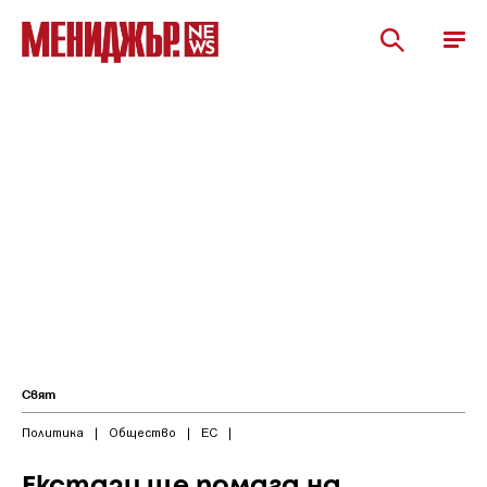
Свят
Политика
|
Общество
|
ЕС
|
Екстази ще помага на