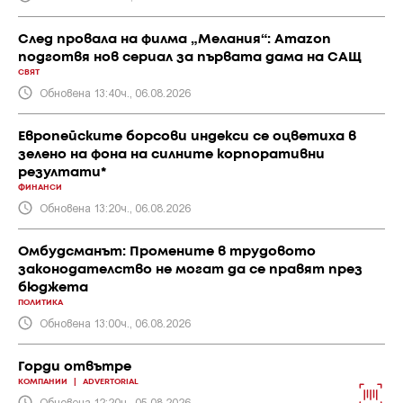
След провала на филма „Мелания“: Amazon
подготвя нов сериал за първата дама на САЩ
СВЯТ
Обновена 13:40ч., 06.08.2026
Европейските борсови индекси се оцветиха в
зелено на фона на силните корпоративни
резултати*
ФИНАНСИ
Обновена 13:20ч., 06.08.2026
Омбудсманът: Промените в трудовото
законодателство не могат да се правят през
бюджета
ПОЛИТИКА
Обновена 13:00ч., 06.08.2026
Горди отвътре
КОМПАНИИ
|
ADVERTORIAL
Обновена 12:20ч., 05.08.2026