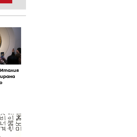
в Италия
уирана
о