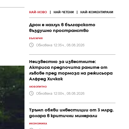
НАЙ-НОВО
|
НАЙ-ЧЕТЕНИ
|
НАЙ-КОМЕНТИРАНИ
Дрон е нахлул в българското
въздушно пространство
БЪЛГАРИЯ
Обновена 12:35ч., 08.08.2026
Неизвестно за известните:
Актриса предпочита раните от
лъвове пред тормоза на режисьора
Алфред Хичкок
ЛЮБОПИТНО
Обновена 12:00ч., 08.08.2026
Тръмп обяви инвестиции от 3 млрд.
долара в критични минерали
ИКОНОМИКА