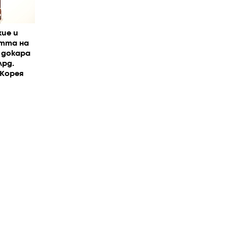
ие и
стта на
 докара
лрд.
 Корея