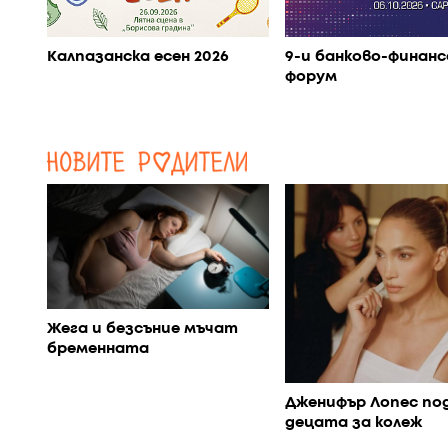
Калпазанска есен 2026
9-и банково-финанс
форум
Жега и безсъние мъчат
бременната
Дженифър Лопес по
децата за колеж