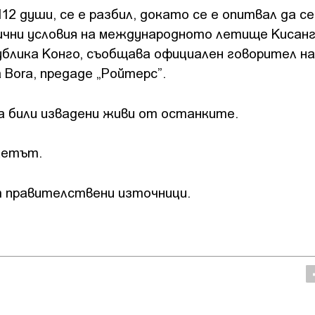
2 души, се е разбил, докато се е опитвал да се
ични условия на международното летище Кисанг
блика Конго, съобщава официален говорител на
Bora, предаде „Ройтерс”.
а били извадени живи от останките.
летът.
 правителствени източници.