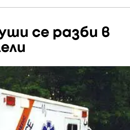
души се разби в
лели