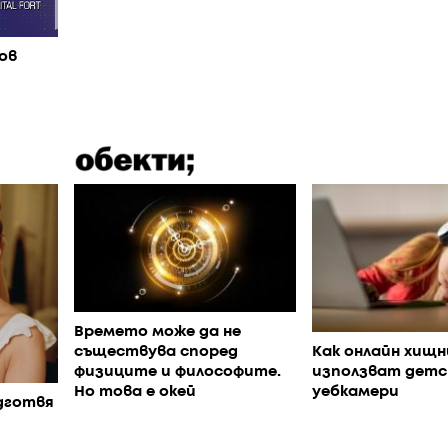
ов
Времето може да не
съществува според
Как онлайн хищ
физиците и философите.
използват дет
Но това е окей
уебкамери
дготвя