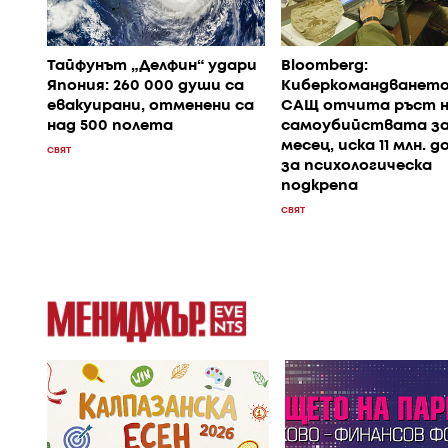
Тайфунът „Делфин“ удари
Bloomberg:
Япония: 260 000 души са
Киберкомандването
евакуирани, отменени са
САЩ отчита ръст 
над 500 полета
самоубийствата з
месец, иска 11 млн. д
СВЯТ
за психологическа
подкрепа
СВЯТ