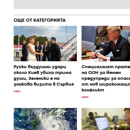
ОЩЕ ОТ КАТЕГОРИЯТА
Руски въздушни удари
Специалният прате
около Киев убиха трима
на ООН за Йемен
души, Зеленски е на
предупреди за опа
знакова визита в Сърбия
от нов широкомаща
конфликт
СВЯТ
СВЯТ