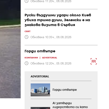
Обновена 11:20ч., 08.08.2026
Руски въздушни удари около Киев
убиха трима души, Зеленски е на
знакова визита в Сърбия
СВЯТ
Обновена 10:35ч., 08.08.2026
Горди отвътре
КОМПАНИИ
|
ADVERTORIAL
Обновена 12:20ч., 05.08.2026
ADVERTORIAL
Горди отвътре
А1 затвърди
лидерството си като