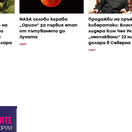
NASA сглоби кораба
Продажби на оръж
 на
„Орион“ за първия етап
кибератаки: Вла
на
от пътуването до
лидера Ким Чен Ун
а
Луната
„неочаквани“ 22 м
олара
долара в Северна
СВЯТ
СВЯТ