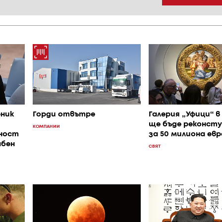
ник
Горди отвътре
Галерия „Уфици“ 
ще бъде реконст
КОМПАНИИ
сност
за 50 милиона евр
бен
СВЯТ