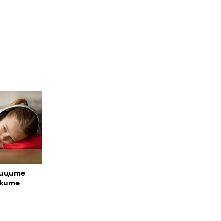
ниците
ските