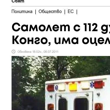
Свят
Политика
|
Общество
|
ЕС
|
Самолет с 112 
Конго, има оце
Обновена 18:02ч., 08.07.2011