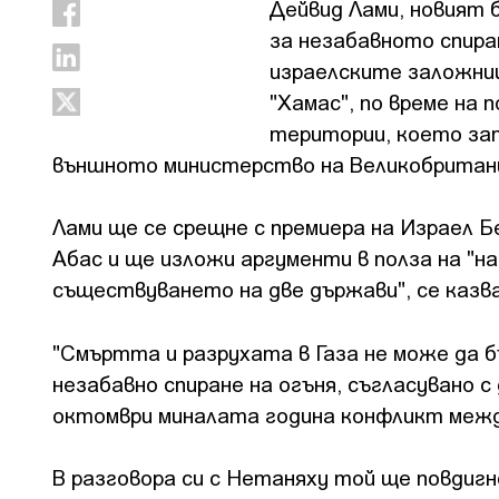
Дейвид Лами, новият 
за незабавното спира
израелските заложни
"Хамас", по време на
територии, което зап
външното министерство на Великобритан
Лами ще се срещне с премиера на Израел 
Абас и ще изложи аргументи в полза на "н
съществуването на две държави", се казв
"Смъртта и разрухата в Газа не може да б
незабавно спиране на огъня, съгласувано с
октомври миналата година конфликт межд
В разговора си с Нетаняху той ще повдиг