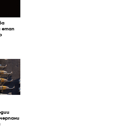
ба
я етап
о
едии
зчерпани
я