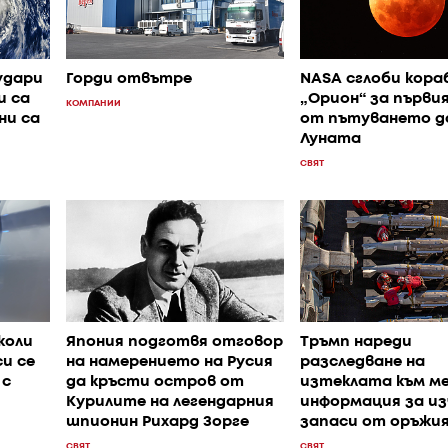
удари
Горди отвътре
NASA сглоби кора
и са
„Орион“ за първи
КОМПАНИИ
ни са
от пътуването д
Луната
СВЯТ
коли
Япония подготвя отговор
Тръмп нареди
и се
на намерението на Русия
разследване на
 с
да кръсти остров от
изтеклата към м
Курилите на легендарния
информация за и
шпионин Рихард Зорге
запаси от оръжи
СВЯТ
СВЯТ