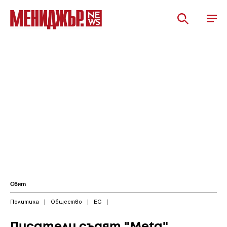
Свят
Политика
|
Общество
|
ЕС
|
Писатели съдят "Меta"