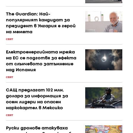
The Guardian: Най-
популярният кандидат за
президент в Унгария е герой
на мемета
СВЯТ
Електроенергийната мрежа
на ЕС се подготвя за ефекта
от слънчевото затъмнение
над Испания
СВЯТ
САЩ предлагат 102 млн.
долара за информация за
осем лидери на опасен
наркокартел в Мексико
СВЯТ
Руски дронове атакуваха