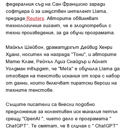
федералния съд на Сан Франциско заради
софтуера й за изкуствен интелект Llama,
предаде
Reuters
. Авторите обвиняват
технологичния гигант, че е злоупотребил с
техни произведения, за да обучи програмата.
Майкъл Шейбон, драматургът Дейвид Хенри
Хуанг, носител на награда "Тони", и авторите
Матю Клам, Рейчъл Луиз Снайдър и Айлет
Уолдман твърдят, че "Meta" е обучила Llama да
отговаря на текстови искания от хора с набор
от данни, които включват пиратски версии на
техните текстове.
Същите писатели са внесли подобно
предложение за колективен иск миналия петък
срещу "OpenAI ", чието дело е програмата "
ChatGPT“. Те смятат, че в случая с " ChatGPT"