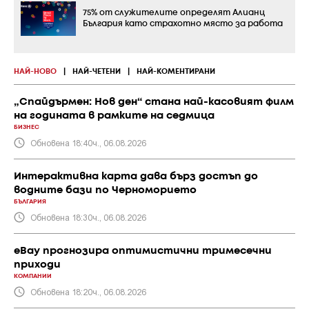
75% от служителите определят Алианц
България като страхотно място за работа
НАЙ-НОВО
|
НАЙ-ЧЕТЕНИ
|
НАЙ-КОМЕНТИРАНИ
„Спайдърмен: Нов ден“ стана най-касовият филм
на годината в рамките на седмица
БИЗНЕС
Обновена 18:40ч., 06.08.2026
Интерактивна карта дава бърз достъп до
водните бази по Черноморието
БЪЛГАРИЯ
Обновена 18:30ч., 06.08.2026
eBay прогнозира оптимистични тримесечни
приходи
КОМПАНИИ
Обновена 18:20ч., 06.08.2026