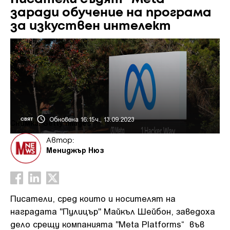
заради обучение на програма
за изкуствен интелект
Обновена 16:15ч., 13.09.2023
СВЯТ
Снимка: Getty Images
Автор:
Мениджър Нюз
Писатели, сред които и носителят на
наградата "Пулицър" Майкъл Шейбон, заведоха
дело срещу компанията "Meta Platforms“ във