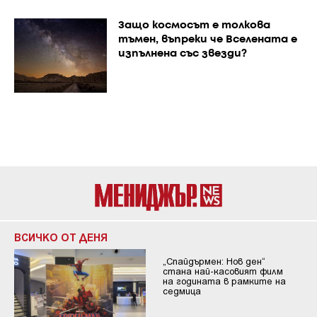
Защо космосът е толкова
тъмен, въпреки че Вселената е
изпълнена със звезди?
ВСИЧКО ОТ ДЕНЯ
„Спайдърмен: Нов ден“
стана най-касовият филм
на годината в рамките на
седмица