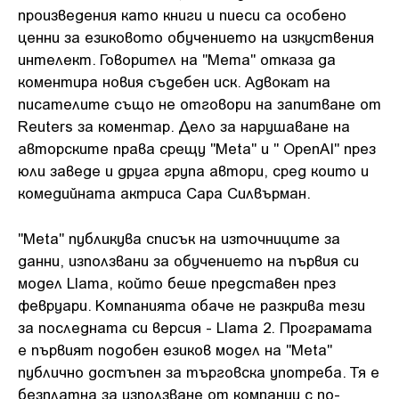
произведения като книги и пиеси са особено
ценни за езиковото обучението на изкуствения
интелект. Говорител на "Мета" отказа да
коментира новия съдебен иск. Адвокат на
писателите също не отговори на запитване от
Reuters за коментар. Дело за нарушаване на
авторските права срещу "Меta" и " OpenAI" през
юли заведе и друга група автори, сред които и
комедийната актриса Сара Силвърман.
"Меta" публикува списък на източниците за
данни, използвани за обучението на първия си
модел Llama, който беше представен през
февруари. Компанията обаче не разкрива тези
за последната си версия - Llama 2. Програмата
е първият подобен езиков модел на "Меta"
публично достъпен за търговска употреба. Тя е
безплатна за използване от компании с по-