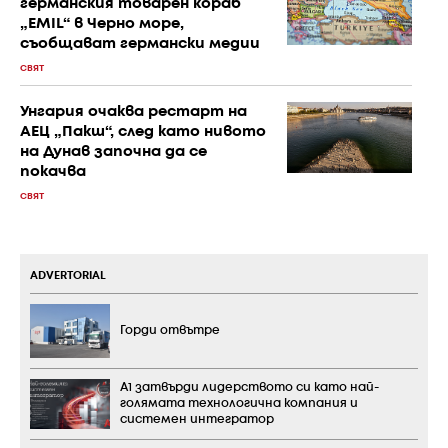
германския товарен кораб
„EMIL“ в Черно море,
съобщават германски медии
СВЯТ
Унгария очаква рестарт на
АЕЦ „Пакш“, след като нивото
на Дунав започна да се
покачва
СВЯТ
ADVERTORIAL
Горди отвътре
А1 затвърди лидерството си като най-
голямата технологична компания и
системен интегратор