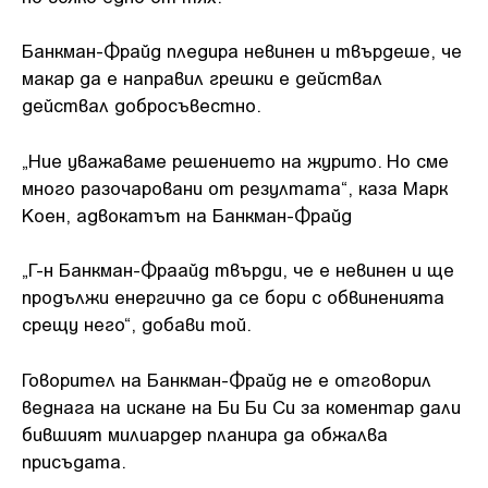
Банкман-Фрайд пледира невинен и твърдеше, че
макар да е направил грешки е действал
действал добросъвестно.
„Ние уважаваме решението на журито. Но сме
много разочаровани от резултата“, каза Марк
Коен, адвокатът на Банкман-Фрайд
„Г-н Банкман-Фраайд твърди, че е невинен и ще
продължи енергично да се бори с обвиненията
срещу него“, добави той.
Говорител на Банкман-Фрайд не е отговорил
веднага на искане на Би Би Си за коментар дали
бившият милиардер планира да обжалва
присъдата.