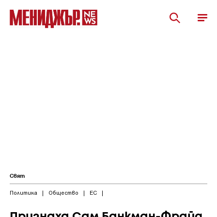
Свят
Политика
|
Общество
|
ЕС
|
Признаха Сам Банкман-Фрайд