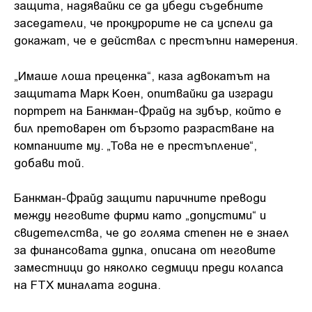
защита, надявайки се да убеди съдебните
заседатели, че прокурорите не са успели да
докажат, че е действал с престъпни намерения.
„Имаше лоша преценка“, каза адвокатът на
защитата Марк Коен, опитвайки да изгради
портрет на Банкман-Фрайд на зубър, който е
бил претоварен от бързото разрастване на
компаниите му. „Това не е престъпление“,
добави той.
Банкман-Фрайд защити паричните преводи
между неговите фирми като „допустими“ и
свидетелства, че до голяма степен не е знаел
за финансовата дупка, описана от неговите
заместници до няколко седмици преди колапса
на FTX миналата година.