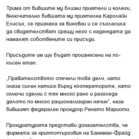
Трима от бившите му близки приятели и колеги,
включително бившата му приятелка Каролайн
Елисън, се признаха за виновни и се съгласиха
да свидетелстват срещу него с надеждата да
намалят собствените си присъди.
Присъдите им ще бъдат произнесени на по-
късен етап.
„Правителството спечели това дело, като
оказа силен натиск върху кооператорите, като
сключи сделки с тях много рано и разгледа
делото по много рационализиран начин“, каза
бившият федерален прокурор Ренато Мариоти.
Прокуратурата представи доказателства, че
фирмата за криптотърговия на Банкман-Фрайд