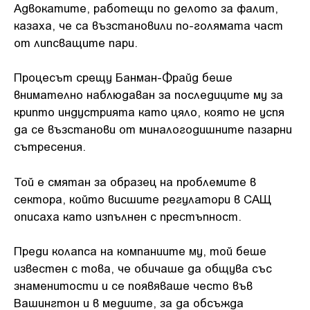
Адвокатите, работещи по делото за фалит,
казаха, че са възстановили по-голямата част
от липсващите пари.
Процесът срещу Банман-Фрайд беше
внимателно наблюдаван за последиците му за
крипто индустрията като цяло, която не успя
да се възстанови от миналогодишните пазарни
сътресения.
Той е смятан за образец на проблемите в
сектора, който висшите регулатори в САЩ
описаха като изпълнен с престъпност.
Преди колапса на компаниите му, той беше
известен с това, че обичаше да общува със
знаменитости и се появяваше често във
Вашингтон и в медиите, за да обсъжда