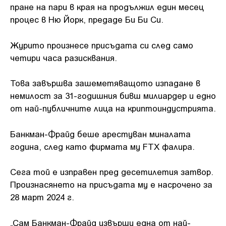
пране на пари в края на продължил един месец
процес в Ню Йорк, предаде Би Би Си.
Журито произнесе присъдата си след само
четири часа разисквания.
Това завършва зашеметяващото изпадане в
немилост за 31-годишния бивш милиардер и едно
от най-публичните лица на криптоиндустрията.
Банкман-Фрайд беше арестуван миналата
година, след като фирмата му FTX фалира.
Сега той е изправен пред десетилетия затвор.
Произнасянето на присъдата му е насрочено за
28 март 2024 г.
„Сам Банкман-Фрайд извърши една от най-