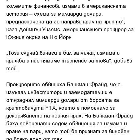
големите финансови измами в американската
история – схема за милиарди долари,
предназначена да го направи крал на крипто“,
каза Деймиън Уилямс, американският прокурор за
Южния окръг на Ню Йорк
„Този случай винаги е бил за лъжа, измама и
кражба и ние нямаме търпение за това“, добави
той.
Прокурорите обвиниха Банкман-Фрайд, че е
излъгал инвеститори и заемодатели и е
откраднал милиарди долари от борсата за
криптовалута FTX, което е помогнало за
ускоряването на нейния крах. На Банкман-Фрайд
бяха повдигнати седем обвинения за измама и
пране на пари, като той бе признат за виновен
по всяко едно от тях.