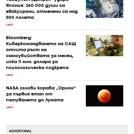
Япония: 260 000 души са
евакуирани, отменени са над
500 полета
СВЯТ
Bloomberg:
Киберкомандването на САЩ
отчита ръст на
самоубийствата за месец,
иска 11 млн. долара за
психологическа подкрепа
СВЯТ
NASA сглоби кораба „Орион“
за първия етап от
пътуването до Луната
СВЯТ
ADVERTORIAL