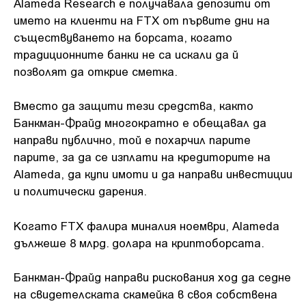
Alameda Research е получавала депозити от
името на клиенти на FTX от първите дни на
съществуването на борсата, когато
традиционните банки не са искали да й
позволят да открие сметка.
Вместо да защити тези средства, както
Банкман-Фрайд многократно е обещавал да
направи публично, той е похарчил парите
парите, за да се изплати на кредиторите на
Alameda, да купи имоти и да направи инвестиции
и политически дарения.
Когато FTX фалира миналия ноември, Alameda
дължеше 8 млрд. долара на криптоборсата.
Банкман-Фрайд направи рискования ход да седне
на свидетелската скамейка в своя собствена