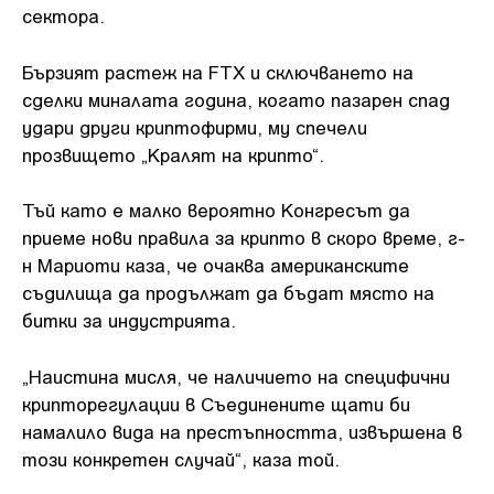
сектора.
Бързият растеж на FTX и сключването на
сделки миналата година, когато пазарен спад
удари други криптофирми, му спечели
прозвището „Кралят на крипто“.
Тъй като е малко вероятно Конгресът да
приеме нови правила за крипто в скоро време, г-
н Мариоти каза, че очаква американските
съдилища да продължат да бъдат място на
битки за индустрията.
„Наистина мисля, че наличието на специфични
крипторегулации в Съединените щати би
намалило вида на престъпността, извършена в
този конкретен случай“, каза той.