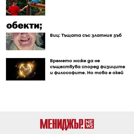
Виц: Тъщата със златния зъб
Времето може да не
съществува според физиците
и философите. Но това е окей