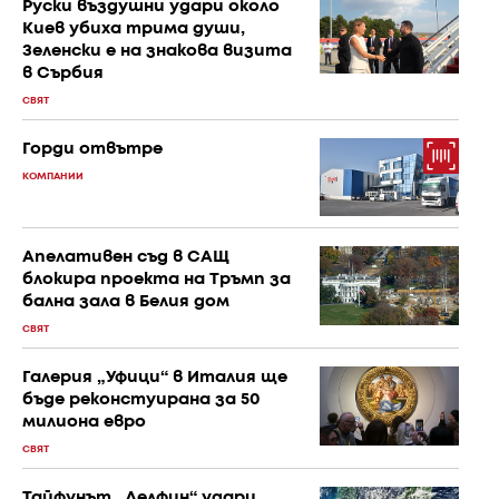
Руски въздушни удари около
Киев убиха трима души,
Зеленски е на знакова визита
в Сърбия
СВЯТ
Горди отвътре
КОМПАНИИ
Апелативен съд в САЩ
блокира проекта на Тръмп за
бална зала в Белия дом
СВЯТ
Галерия „Уфици“ в Италия ще
бъде реконстуирана за 50
милиона евро
СВЯТ
Тайфунът „Делфин“ удари