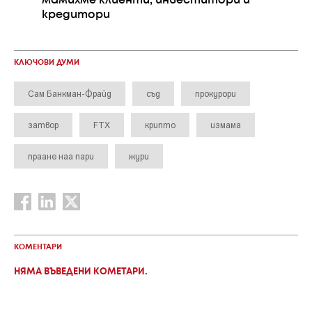
мамихме клиенти, инвеститори и
кредитори
КЛЮЧОВИ ДУМИ
Сам Банкман-Фрайд
съд
прокурори
затвор
FTX
крипто
измама
праане наа пари
жури
КОМЕНТАРИ
НЯМА ВЪВЕДЕНИ КОМЕТАРИ.