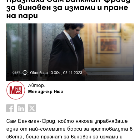
за виновен за измами и пране
на пари
Обновена 10:00ч., 03.11.2023
СВЯТ
Снимка: Getty images
Автор:
Мениджър Нюз
Сам Банкман-Фрид, който някога управляваше
една от най-големите борси за криптовалута в
света, беше признат за виновен за измами и