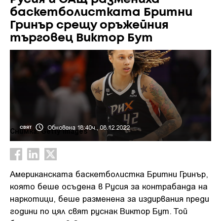
баскетболистката Бритни
Гринър срещу оръжейния
търговец Виктор Бут
Обновена 18:40ч., 08.12.2022
СВЯТ
Снимка: Getty Images
Американската баскетболистка Бритни Гринър,
която беше осъдена в Русия за контрабанда на
наркотици, беше разменена за издирвания преди
години по цял свят руснак Виктор Бут. Той