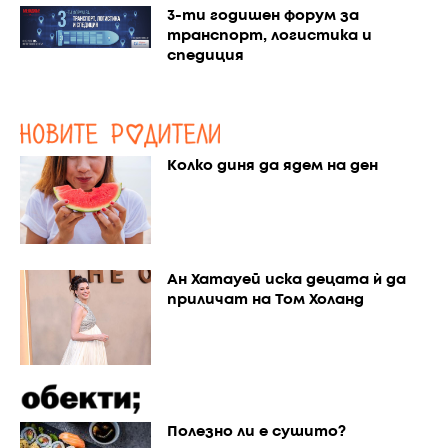
3-ти годишен форум за
транспорт, логистика и
спедиция
Колко диня да ядем на ден
Ан Хатауей иска децата ѝ да
приличат на Том Холанд
Полезно ли е сушито?