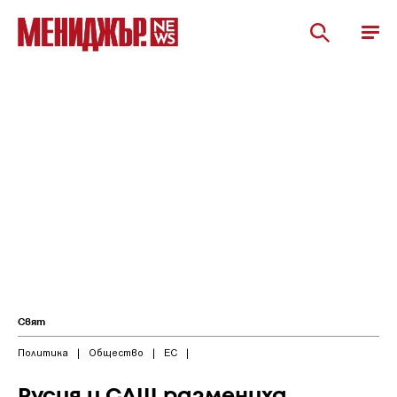
Свят
Политика
|
Общество
|
ЕС
|
Русия и САЩ размениха