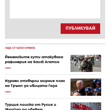
ПУБЛИКУВАЙ
ОЩЕ ОТ КАТЕГОРИЯТА
Йеменските хути атакуваха
рафинерия на Saudi Aramco
СВЯТ
Израел отхвърли мирния план
на Тръмп за ивицата Газа
СВЯТ
Турция поиска от Русия и
Украйна да обявят