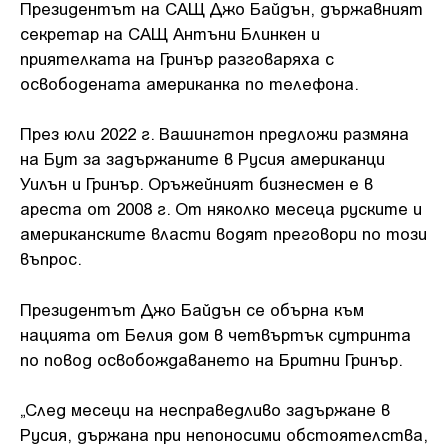
Президентът на САЩ Джо Байдън, държавният
секретар на САЩ Антъни Блинкен и
приятелката на Гринър разговаряха с
освободената американка по телефона.
През юли 2022 г. Вашингтон предложи размяна
на Бут за задържаните в Русия американци
Уилън и Гринър. Оръжейният бизнесмен е в
ареста от 2008 г. От няколко месеца руските и
американските власти водят преговори по този
въпрос.
Президентът Джо Байдън се обърна към
нацията от Белия дом в четвъртък сутринта
по повод освобождаването на Бритни Гринър.
„След месеци на несправедливо задържане в
Русия, държана при непоносими обстоятелства,