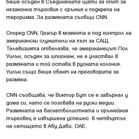
беше осъден в Съединените щати за опит за
незаконна търговия с оръжия и подкрепа на
тероризма. За размяната съобщи СNN.
Според CNN, Гринър в момента е под контрол на
американски служители на път за САЩ.
Телевизията отбелязва, че американецът Пол
Уилън, осъден за шпионаж, не е участвал в
размяната и той остава в руската колония.
Уилън също беше обект на преговорите за
размяна.
CNN съобщава, че Виктор Бут се е завърнал у
дома си, като се позовава на руски медии.
Размяната на баскетболистката и оръжейния
търговец е извършена успешно в четвъртък
на летището в Абу Даби, ОАЕ.