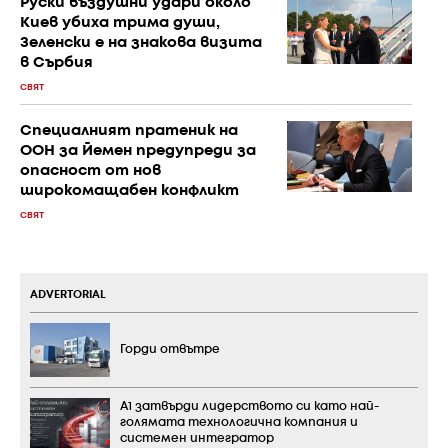
Руски въздушни удари около
Киев убиха трима души,
Зеленски е на знакова визита
в Сърбия
СВЯТ
Специалният пратеник на
ООН за Йемен предупреди за
опасност от нов
широкомащабен конфликт
СВЯТ
ADVERTORIAL
Горди отвътре
А1 затвърди лидерството си като най-
голямата технологична компания и
системен интегратор