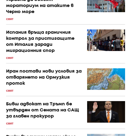
мораториум на атаките в
Черно море
СВЯТ
Испания връща граничния
контрол за пристигащите
от Италия заради
миграционния спор
СВЯТ
Иран постави нови условия за
отварянето на Ормузкия
проток
СВЯТ
Бивш адвокат на Тръмп бе
утвърден от Сената на САЩ
за главен прокурор
СВЯТ