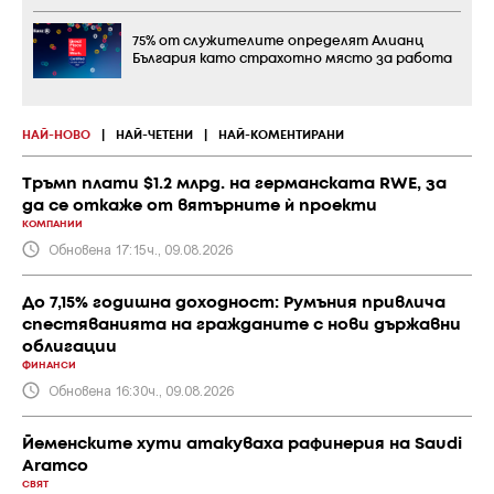
75% от служителите определят Алианц
България като страхотно място за работа
НАЙ-НОВО
|
НАЙ-ЧЕТЕНИ
|
НАЙ-КОМЕНТИРАНИ
Тръмп плати $1.2 млрд. на германската RWE, за
да се откаже от вятърните ѝ проекти
КОМПАНИИ
Обновена 17:15ч., 09.08.2026
До 7,15% годишна доходност: Румъния привлича
спестяванията на гражданите с нови държавни
облигации
ФИНАНСИ
Обновена 16:30ч., 09.08.2026
Йеменските хути атакуваха рафинерия на Saudi
Aramco
СВЯТ