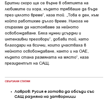
Бритни скоро ще се върне в обятията на
любимите си хора, където трябваше да бъде
през цялото време“, каза той. „Това е ден, към
който работихме дълго време. Никога не
спирахме да настояваме за нейното
освобождаване. Бяха нужни усърдни и
интензивни преговори“, добави той, като
благодари на всички, които участваха в
нейното освобождаване, както и на ОАЕ,
където стана размяната на място“, каза
президентът на САЩ.
СВЪРЗАНИ СТАТИИ
Лавров: Русия е готова да обсъди със
САЩ размяна на затворници