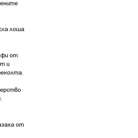
жените
есла лоша
офи от
ят и
реколта.
терство
.
азаха от