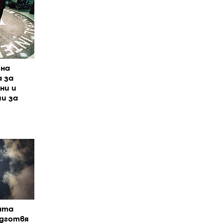
йна
 за
ни и
и за
ата
одготвя