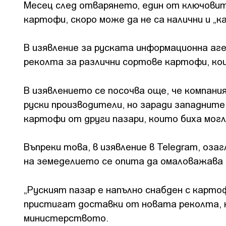
Месец след отварянето, един от ключови
картофи, скоро може да не са налични и „к
В изявление за руската информационна аге
реколта за различни сортове картофи, ко
В изявлението се посочва още, че компан
руски производители, но заради западните
картофи от други пазари, които биха мог
Въпреки това, в изявление в Telegram, оз
на земеделието се опита да омаловажава 
„Руският пазар е напълно снабден с карто
пристигат доставки от новата реколта, 
министерството.