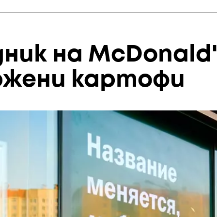
ник на McDonald'
ржени картофи