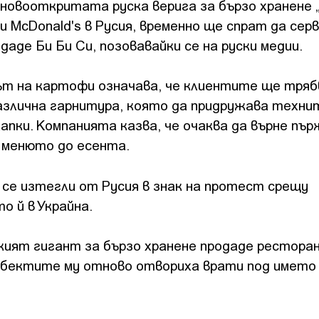
новооткритата руска верига за бързо хранене „
и McDonald's в Русия, временно ще спрат да сер
аде Би Би Си, позовавайки се на руски медии.
т на картофи означава, че клиентите ще тряб
азлична гарнитура, която да придружава техни
хапки. Компанията казва, че очаква да върне пъ
 менюто до есента.
 се изтегли от Русия в знак на протест срещу
о й в Украйна.
кият гигант за бързо хранене продаде рестора
 обектите му отново отвориха врати под името 