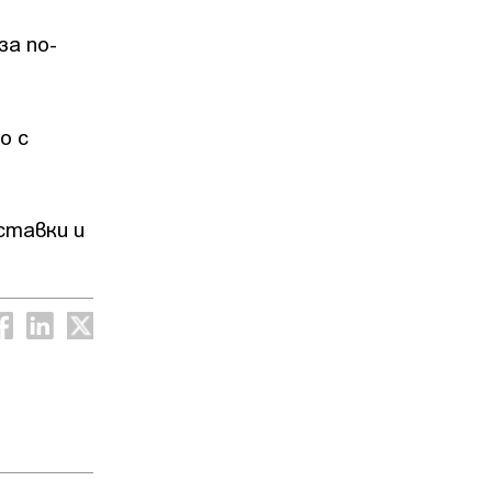
за по-
о с
ставки и