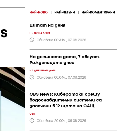
НАЙ-НОВО
|
НАЙ-ЧЕТЕНИ
|
НАЙ-КОМЕНТИРАНИ
Цитат на деня
s
ЦИТАТ НА ДЕНЯ
Обновена 00:31ч., 07.08.2026
На днешната дата, 7 август.
Рождениците днес
НА ДНЕШНАТА ДАТА
Обновена 00:04ч., 07.08.2026
CBS News: Кибератаки срещу
водоснабдителни системи са
засечени в 12 щата на САЩ
СВЯТ
Обновена 20:00ч., 06.08.2026