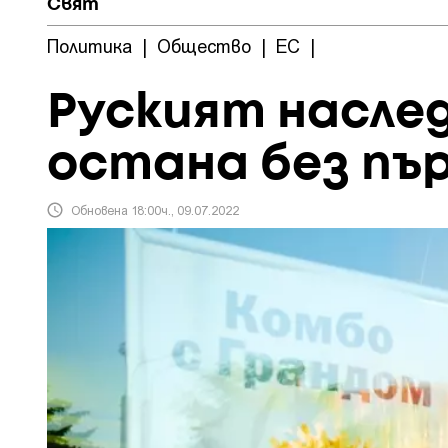
Свят
Политика
|
Общество
|
ЕС
|
Руският наслед
остана без пъ
Обновена 18:00ч., 09.07.2022