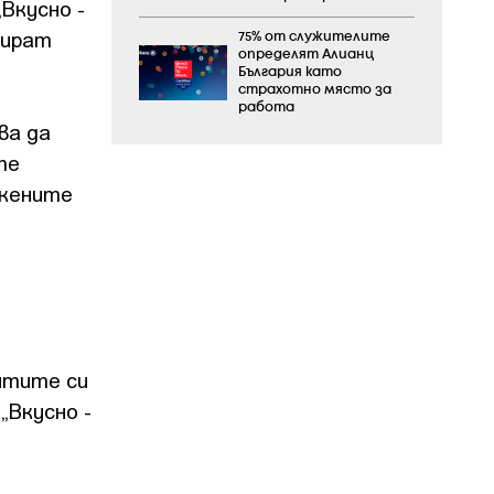
Вкусно -
вират
75% от служителите
определят Алианц
България като
страхотно място за
работа
ва да
те
ржените
нтите си
„Вкусно -