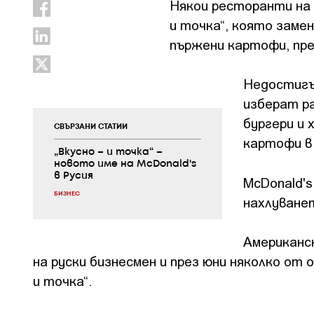
Някои ресторанти на 
и точка“, която замен
пържени картофи, пред
Недостигъ
изберат р
бургери и 
СВЪРЗАНИ СТАТИИ
картофи в
„Вкусно – и точка“ –
новото име на McDonald's
в Русия
McDonald's
БИЗНЕС
нахлуванет
Американс
на руски бизнесмен и през юни няколко от
и точка“.