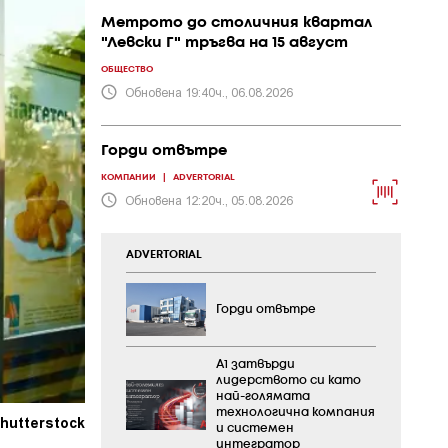
Метрото до столичния квартал
"Левски Г" тръгва на 15 август
ОБЩЕСТВО
Обновена 19:40ч., 06.08.2026
Горди отвътре
КОМПАНИИ
|
ADVERTORIAL
Обновена 12:20ч., 05.08.2026
ADVERTORIAL
Горди отвътре
А1 затвърди
лидерството си като
най-голямата
технологична компания
hutterstock
и системен
интегратор