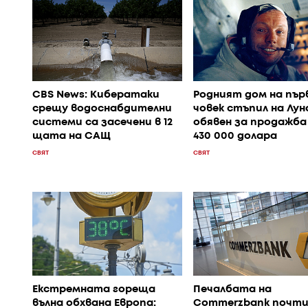
CBS News: Кибератаки
Родният дом на пър
срещу водоснабдителни
човек стъпил на Лун
системи са засечени в 12
обявен за продажба
щата на САЩ
430 000 долара
СВЯТ
СВЯТ
Екстремната гореща
Печалбата на
вълна обхвана Европа:
Commerzbank почти