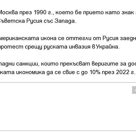
осква през 1990 г., което бе прието като знак 
Съветска Русия със Запада.
мериканската икона се оттегли от Русия заедн
 протест срещу руската инвазия в Украйна.
падни санкции, които прекъсват веригите за до
ата икономика да се свие с до 10% през 2022 г.