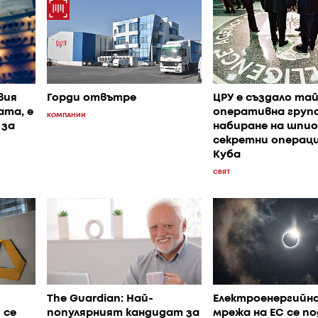
вия
Горди отвътре
ЦРУ е създало та
ата, е
оперативна група
КОМПАНИИ
 за
набиране на шпио
секретни операци
Куба
СВЯТ
The Guardian: Най-
Електроенергийн
 се
популярният кандидат за
мрежа на ЕС се п