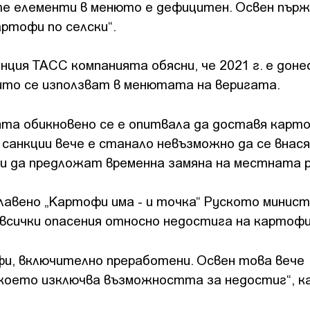
те елементи в менюто е дефицитен. Освен пър
артофи по селски“.
нция ТАСС компанията обясни, че 2021 г. е дон
ито се използват в менютата на веригата.
ията обикновено се е опитвала да доставя карт
 санкции вече е станало невъзможно да се внас
ли да предложат временна замяна на местната 
аглавено „Картофи има - и точка“ Руското минис
всички опасения относно недостига на картофи
фи, включително преработени. Освен това вече
което изключва възможността за недостиг“, к