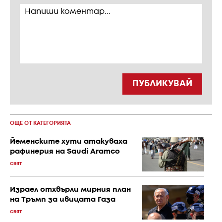
ПУБЛИКУВАЙ
ОЩЕ ОТ КАТЕГОРИЯТА
Йеменските хути атакуваха
рафинерия на Saudi Aramco
СВЯТ
Израел отхвърли мирния план
на Тръмп за ивицата Газа
СВЯТ