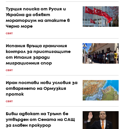
Турция поиска от Русия и
Украйна да обявят
мораториум на атаките в
Черно море
СВЯТ
Испания връща граничния
контрол за пристигащите
от Италия заради
миграционния спор
СВЯТ
Иран постави нови условия за
отварянето на Ормузкия
проток
СВЯТ
Бивш адвокат на Тръмп бе
утвърден от Сената на САЩ
за главен прокурор