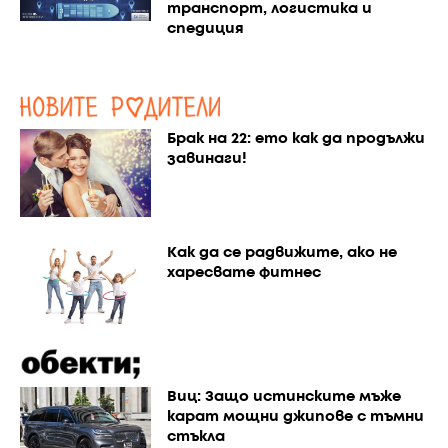
транспорт, логистика и
спедиция
Брак на 22: ето как да продължи
завинаги!
Как да се радвижите, ако не
харесвате фитнес
Виц: Защо истинските мъже
карат мощни джипове с тъмни
стъкла