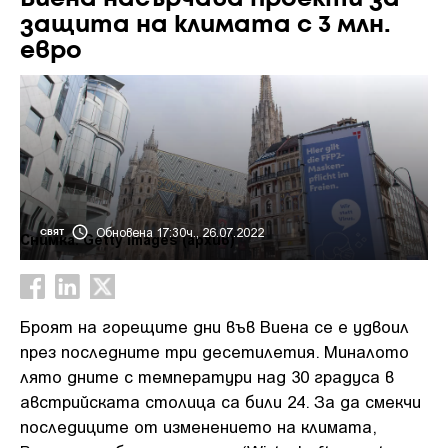
защита на климата с 3 млн.
евро
Обновена 17:30ч., 26.07.2022
СВЯТ
Снимка: Getty Images (архив)
Броят на горещите дни във Виена се е удвоил
през последните три десетилетия. Миналото
лято дните с температури над 30 градуса в
австрийската столица са били 24. За да смекчи
последиците от изменението на климата,