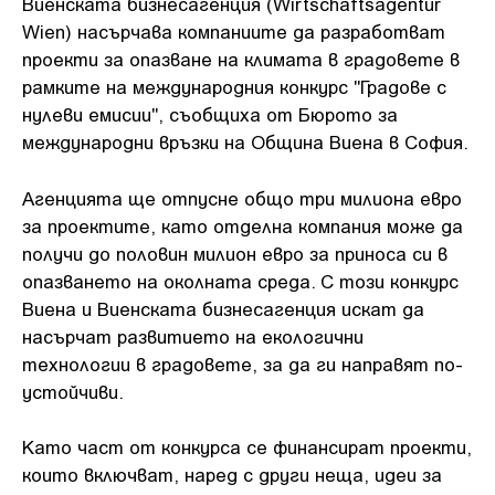
Виенската бизнесагенция (Wirtschaftsagentur
Wien) насърчава компаниите да разработват
проекти за опазване на климата в градовете в
рамките на международния конкурс "Градове с
нулеви емисии", съобщиха от Бюрото за
международни връзки на Община Виена в София.
Агенцията ще отпусне общо три милиона евро
за проектите, като отделна компания може да
получи до половин милион евро за приноса си в
опазването на околната среда. С този конкурс
Виена и Виенската бизнесагенция искат да
насърчат развитието на екологични
технологии в градовете, за да ги направят по-
устойчиви.
Като част от конкурса се финансират проекти,
които включват, наред с други неща, идеи за