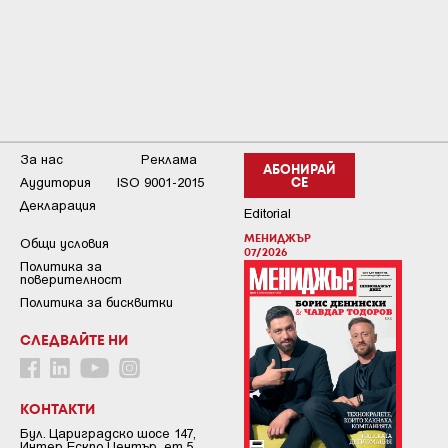
За нас
Реклама
АБОНИРАЙ
Аудитория
ISO 9001-2015
СЕ
Декларация
Editorial
МЕНИДЖЪР
Общи условия
07/2026
Пoлитикa зa
пoвepитeлнocт
Политика за бисквитки
СЛЕДВАЙТЕ НИ
КОНТАКТИ
Бул. Цариградско шосе 147,
Интер Ескпо Център, ет.5