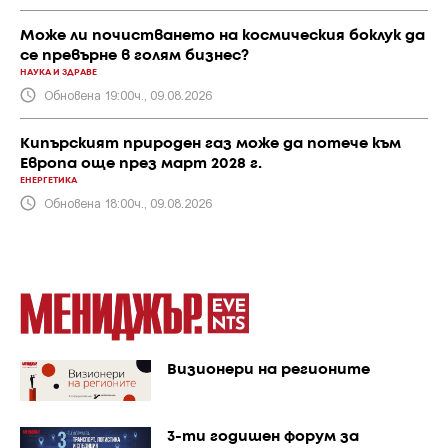
Може ли почистването на космическия боклук да
се превърне в голям бизнес?
НАУКА И ЗДРАВЕ
Обновена 19:00ч., 09.08.2026
Кипърският природен газ може да потече към
Европа още през март 2028 г.
ЕНЕРГЕТИКА
Обновена 18:00ч., 09.08.2026
Визионери на регионите
3-ти годишен форум за