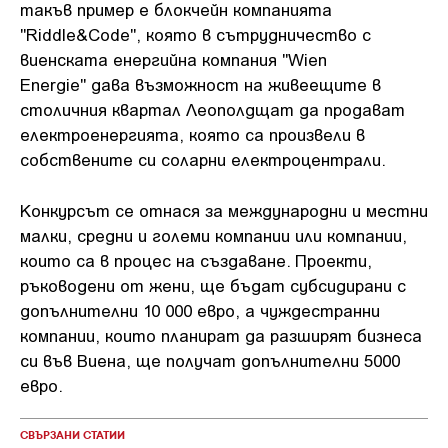
такъв пример е блокчейн компанията
"Riddle&Code", която в сътрудничество с
виенската енергийна компания "Wien
Energie" дава възможност на живеещите в
столичния квартал Леополдщат да продават
електроенергията, която са произвели в
собствените си соларни електроцентрали.
Конкурсът се отнася за международни и местни
малки, средни и големи компании или компании,
които са в процес на създаване. Проекти,
ръководени от жени, ще бъдат субсидирани с
допълнителни 10 000 евро, а чуждестранни
компании, които планират да разширят бизнеса
си във Виена, ще получат допълнителни 5000
евро.
СВЪРЗАНИ СТАТИИ