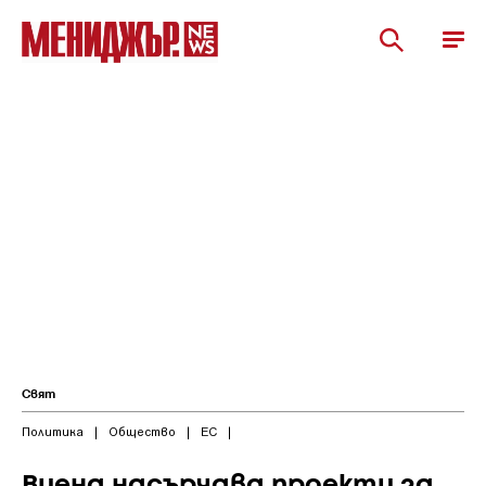
Свят
Политика
|
Общество
|
ЕС
|
Виена насърчава проекти за