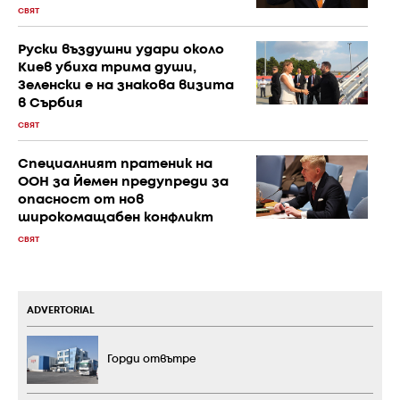
СВЯТ
Руски въздушни удари около
Киев убиха трима души,
Зеленски е на знакова визита
в Сърбия
СВЯТ
Специалният пратеник на
ООН за Йемен предупреди за
опасност от нов
широкомащабен конфликт
СВЯТ
ADVERTORIAL
Горди отвътре