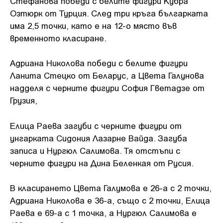
Стефанова победи с белите фигури Кубра
Озтюрк от Турция. След три кръга българката
има 2,5 точки, като е на 12-о място във
временното класиране.
Адриана Николова победи с белите фигури
Ланита Стецко от Беларус, а Цвета Галунова
надделя с черните фигури София Гветадзе от
Грузия,
Елица Раева загуби с черните фигури от
унгарката Сидония Лазарне Вайда. Загуба
записа и Нургюл Салимова. Тя отстъпи с
черните фигури на Дина Беленкая от Русия.
В класирането Цвета Галумова е 26-а с 2 точки,
Адриана Николова е 36-а, също с 2 точки, Елица
Раева е 69-а с 1 точка, а Нургюл Салимова е