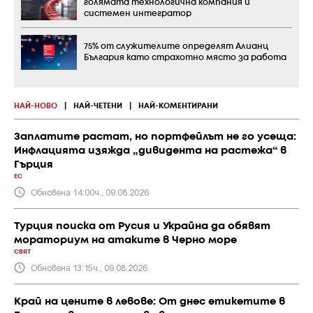
голямата технологична компания и
системен интегратор
75% от служителите определят Алианц
България като страхотно място за работа
НАЙ-НОВО
|
НАЙ-ЧЕТЕНИ
|
НАЙ-КОМЕНТИРАНИ
Заплатите растат, но портфейлът не го усеща:
Инфлацията изяжда „дивидента на растежа“ в
Гърция
ЕС
Обновена 14:00ч., 09.08.2026
Турция поиска от Русия и Украйна да обявят
мораториум на атаките в Черно море
СВЯТ
Обновена 13:15ч., 09.08.2026
Край на цените в левове: От днес етикетите в