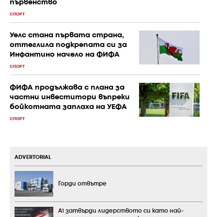
първенство
СПОРТ
Уелс стана първата страна,
оттеглила подкрепата си за
Инфантино начело на ФИФА
СПОРТ
ФИФА продължава с плана за
частни инвеститори въпреки
бойкотната заплаха на УЕФА
СПОРТ
ADVERTORIAL
Горди отвътре
А1 затвърди лидерството си като най-