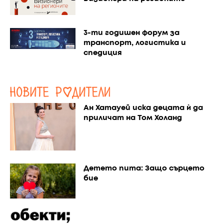
3-ти годишен форум за
транспорт, логистика и
спедиция
Ан Хатауей иска децата ѝ да
приличат на Том Холанд
Детето пита: Защо сърцето
бие