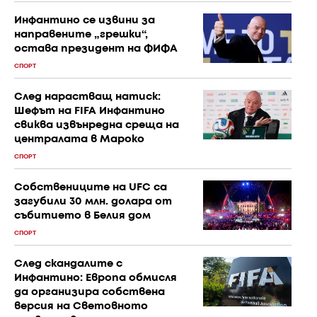
Инфантино се извини за
направените „грешки“,
остава президент на ФИФА
СПОРТ
След нарастващ натиск:
Шефът на FIFA Инфантино
свиква извънредна среща на
централата в Мароко
СПОРТ
Собствениците на UFC са
загубили 30 млн. долара от
събитието в Белия дом
СПОРТ
След скандалите с
Инфантино: Европа обмисля
да организира собствена
версия на Световното