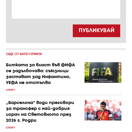
ПУБЛИКУВАЙ
ОЩЕ ОТ КАТЕГОРИЯТА
Битката за власт във ФИФА
се задълбочава: съюзници
застават зад Инфантино,
УЕФА не отстъпва
СПОРТ
„Барселона“ води преговори
за трансфер с най-добрия
играч на Световното през
2026 г. Родри
СПОРТ