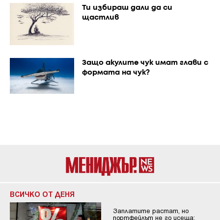
Ти избираш дали да си
щастлив
Защо акулите чук имат глави с
формата на чук?
ВСИЧКО ОТ ДЕНЯ
Заплатите растат, но
портфейлът не го усеща: