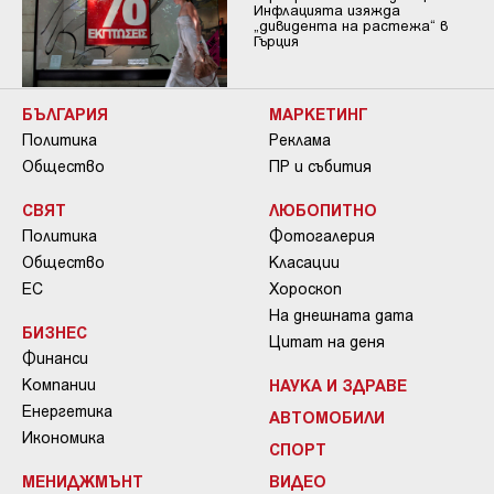
Инфлацията изяжда
„дивидента на растежа“ в
Гърция
БЪЛГАРИЯ
МАРКЕТИНГ
Политика
Реклама
Общество
ПР и събития
СВЯТ
ЛЮБОПИТНО
Политика
Фотогалерия
Общество
Класации
ЕС
Хороскоп
На днешната дата
БИЗНЕС
Цитат на деня
Финанси
Компании
НАУКА И ЗДРАВЕ
Енергетика
АВТОМОБИЛИ
Икономика
СПОРТ
МЕНИДЖМЪНТ
ВИДЕО