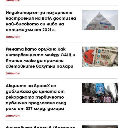
ФИНАНСИ
Индикаторът за пазарните
настроения на BofA достигна
най-високото си ниво на
оптимизъм от 2021 г.
ФИНАНСИ
Йената като оръжие: Как
интервенцията между САЩ и
Япония може да промени
световните валутни пазари
ФИНАНСИ
Акциите на SpaceX се
доближаха до цената от
рекордното първичното
публично предлагане след
рали от 327 млрд. долара
ФИНАНСИ