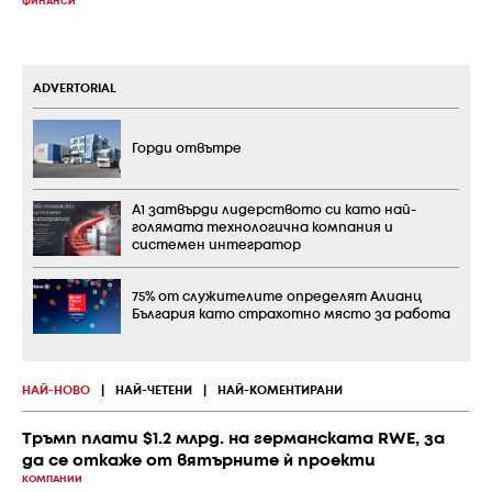
ФИНАНСИ
ADVERTORIAL
Горди отвътре
А1 затвърди лидерството си като най-
голямата технологична компания и
системен интегратор
75% от служителите определят Алианц
България като страхотно място за работа
НАЙ-НОВО
|
НАЙ-ЧЕТЕНИ
|
НАЙ-КОМЕНТИРАНИ
Тръмп плати $1.2 млрд. на германската RWE, за
да се откаже от вятърните ѝ проекти
КОМПАНИИ