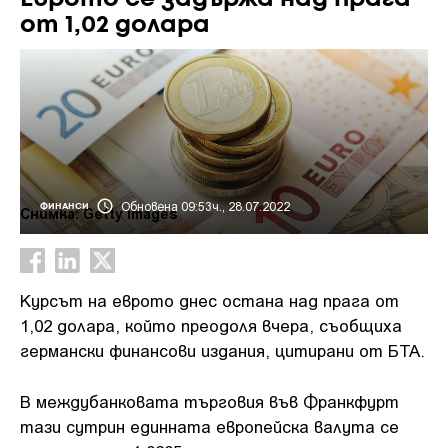
от 1,02 долара
Обновена 09:53ч., 28.07.2022
ФИНАНСИ
Снимка: Getty images
Курсът на еврото днес остана над прага от
1,02 долара, който преодоля вчера, съобщиха
германски финансови издания, цитирани от БТА.
В междубанковата търговия във Франкфурт
тази сутрин единната европейска валута се