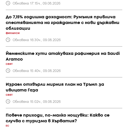
Обновена 17:15ч., 09.08.2026
До 7,15% годишна доходност: Румъния привлича
спестяванията на гражданите с нови държавни
облигации
ФИНАНСИ
Обновена 16:30ч., 09.08.2026
Йеменските хути атакуваха рафинерия на Saudi
Aramco
СВЯТ
Обновена 15:40ч., 09.08.2026
Израел отхвърли мирния план на Тръмп за
ивицата Газа
СВЯТ
Обновена 15:02ч., 09.08.2026
Повече приходи, по-малко нощувки: Какво се
случва с туризма в Хърватия?
ЕС