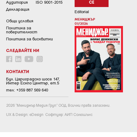
Аудитория
ISO 9001-2015
СЕ
Декларация
Editorial
МЕНИДЖЪР
Общи условия
07/2026
Пoлитикa зa
пoвepитeлнocт
Политика за бисквитки
СЛЕДВАЙТЕ НИ
КОНТАКТИ
Бул. Цариградско шосе 147,
Интер Ескпо Център, ет.5
тел: +359 887 569 640
2026 “Мениджър Медия Груп” ООД. Всички права запазени.
UX & Design:
eDesign
Софтуер:
АИП Солюшънс