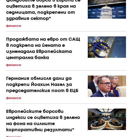
Фондовите борси в Европа се
оцветиха в зелено в края на
седмицата, подкрепени от
здравния сектор*
ФИНАНСИ
Продажбата на евро от САЩ
в подкрепа на йената е
изненадала Европейската
централна банка
ФИНАНСИ
Германия обмисля дали да
подкрепи Йоахим Нагел за
председателския пост в ЕЦБ
ФИНАНСИ
Европейските борсови
индекси се оцветиха в зелено
на фона на силните
корпоративни резултати*