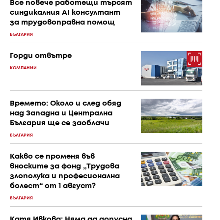
Все повече работещи търсят
синдикалния AI консултант
за трудовоправна помощ
БЪЛГАРИЯ
Горди отвътре
КОМПАНИИ
Времето: Около и след обяд
над Западна и Централна
България ще се заоблачи
БЪЛГАРИЯ
Какво се променя във
вноските за фонд „Трудова
злополука и професионална
болест“ от 1 август?
БЪЛГАРИЯ
Катя Ивкова: Няма да допусна