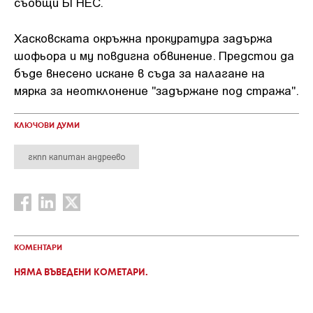
съобщи БГНЕС.
Хасковската окръжна прокуратура задържа
шофьора и му повдигна обвинение. Предстои да
бъде внесено искане в съда за налагане на
мярка за неотклонение "задържане под стража".
КЛЮЧОВИ ДУМИ
гкпп капитан андреево
КОМЕНТАРИ
НЯМА ВЪВЕДЕНИ КОМЕТАРИ.