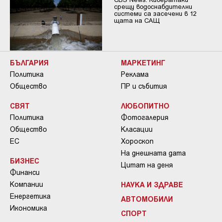
срещу водоснабдителни
системи са засечени в 12
щата на САЩ
БЪЛГАРИЯ
МАРКЕТИНГ
Политика
Реклама
Общество
ПР и събития
СВЯТ
ЛЮБОПИТНО
Политика
Фотогалерия
Общество
Класации
ЕС
Хороскоп
На днешната дата
БИЗНЕС
Цитат на деня
Финанси
Компании
НАУКА И ЗДРАВЕ
Енергетика
АВТОМОБИЛИ
Икономика
СПОРТ