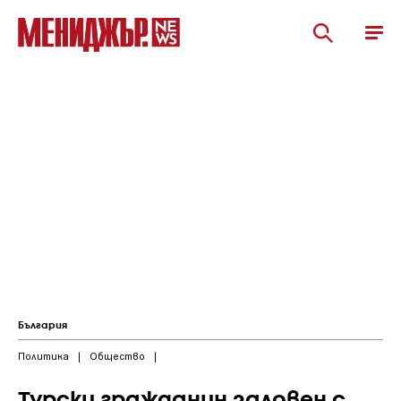
България
Политика
|
Общество
|
Турски гражданин заловен с