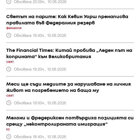
Обновена 20:00ч., 10.08.2026
Светът на парите: Как Кевин Уорш пренаписва
правилата във Федералния резерв
ФИНАНСИ
Обновена 19:40ч., 10.08.2026
The Financial Times: Китай пробива „Леден път на
коприната“ към Великобритания
СВЯТ
Обновена 19:20ч., 10.08.2026
Меси ще съди медиите за нарушаване на личния
живот на погребението на баща му
СВЯТ
Обновена 19:00ч., 10.08.2026
Мелони и Фредериксен потвърдиха позицията си
срещу „неконтролираната имиграция“
ЕС
Обновена 18:40ч., 10.08.2026