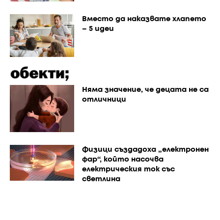
Вместо да наказвате хлапето
– 5 идеи
Няма значение, че децата не са
отличници
Физици създадоха „електронен
фар“, който насочва
електрическия ток със
светлина