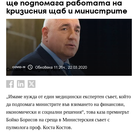
ще подпомага работата на
кризисния щаб и министрите
Обновена 11:26ч., 22.03.2020
COVID-19
Снимка: Мениджър Нюз
„Имаме нужда от един медицински експертен съвет, който
да подпомага министрите във взимането на финансови,
икономически и социални решения“, това каза премиерът
Бойко Борисов на среща в Министерския съвет с
пулмолога проф. Коста Костов.