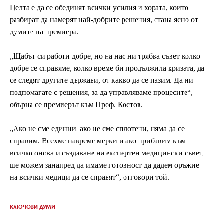
Целта е да се обединят всички усилия и хората, които
разбират да намерят най-добрите решения, стана ясно от
думите на премиера.
„Щабът си работи добре, но на нас ни трябва съвет колко
добре се справяме, колко време би продължила кризата, да
се следят другите държави, от какво да се пазим. Да ни
подпомагате с решения, за да управляваме процесите“,
обърна се премиерът към Проф. Костов.
„Ако не сме единни, ако не сме сплотени, няма да се
справим. Всехме навреме мерки и ако прибавим към
всичко онова и създаване на експертен медицински съвет,
ще можем занапред да имаме готовност да дадем оръжие
на всички медици да се справят“, отговори той.
КЛЮЧОВИ ДУМИ