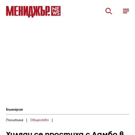
България
Политика
|
Общество
|
Хиляди се простиха с Ламбо в