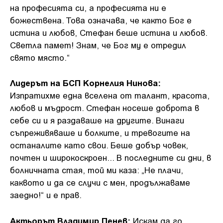
на професията си, а професията ни е
божествена. Това означава, че както Бог е
истина и любов, Стефан беше истина и любов.
Светла памет! Знам, че Бог му е отредил
свято място.“
Лидерът на БСП Корнелия Нинова:
Изпратихме една вселена от талант, красота,
любов и мъдрост. Стефан носеше доброта в
себе си и я раздаваше на другите. Винаги
съпреживяваше и болките, и тревогите на
останалите като свои. Беше добър човек,
почтен и широкоскроен... В последните си дни, в
болничната стая, той ми каза: „Не плачи,
каквото и да се случи с мен, продължаваме
заедно!“ и е прав.
Актьорът Владимир Пенев:
Искам да го