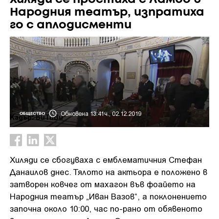
Народния театър, изпратиха
го с аплодисменти
Обновена 13:41ч., 02.12.2019
ОБЩЕСТВО
Кадър: БиТиВи
Хиляди се сбогуваха с емблематичния Стефан
Данаилов днес. Тялото на актьора е положено в
затворен ковчег от махагон във фоайето на
Народния театър „Иван Вазов“, а поклонението
започна около 10:00, час по-рано от обявеното