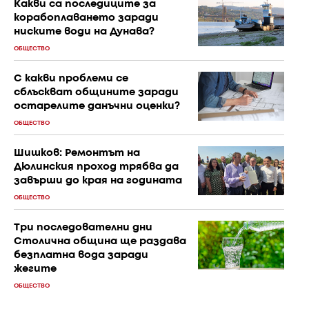
Какви са последиците за
корабоплаването заради
ниските води на Дунава?
ОБЩЕСТВО
С к акви проблеми се
сблъскват общините заради
остарелите данъчни оценки?
ОБЩЕСТВО
Шишков: Ремонтът на
Дюлинския проход трябва да
завърши до края на годината
ОБЩЕСТВО
Три последователни дни
Столична община ще раздава
безплатна вода заради
жегите
ОБЩЕСТВО