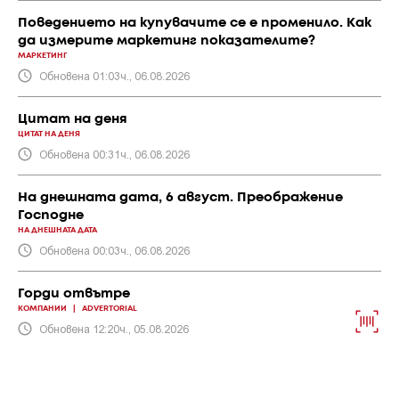
Поведението на купувачите се е променило. Как
да измерите маркетинг показателите?
МАРКЕТИНГ
Обновена 01:03ч., 06.08.2026
Цитат на деня
ЦИТАТ НА ДЕНЯ
Обновена 00:31ч., 06.08.2026
На днешната дата, 6 август. Преображение
Господне
НА ДНЕШНАТА ДАТА
Обновена 00:03ч., 06.08.2026
Горди отвътре
КОМПАНИИ
|
ADVERTORIAL
Обновена 12:20ч., 05.08.2026