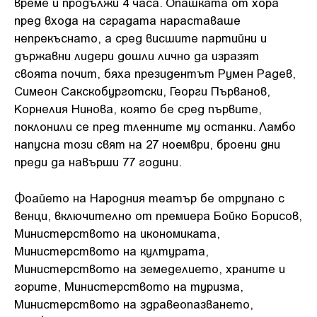
време и продължи 4 часа. Опашката от хора
пред входа на сградата нараставаше
непрекъснато, а сред висшите партийни и
държавни лидери дошли лично да изразят
своята почит, бяха президентът Румен Радев,
Симеон Сакскобурготски, Георги Първанов,
Корнелия Нинова, която бе сред първите,
поклонили се пред тленните му останки. Ламбо
напусна този свят на 27 ноември, броени дни
преди да навърши 77 години.
Фоайето на Народния театър бе отрупано с
венци, включително от премиера Бойко Борисов,
Министерството на икономиката,
Министерството на културата,
Министерството на земеделието, храните и
горите, Министерството на туризма,
Министерството на здравеопазването,