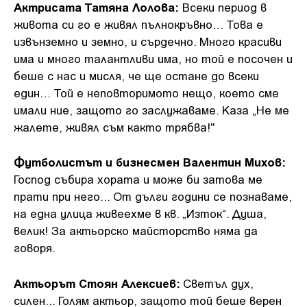
Актрисата Татяна Лолова:
Всеки период в
живота си го е живял пълнокръвно… Това е
извънземно и земно, и сърдечно. Много красиви
има и много талантливи има, но той е посочен и
беше с нас и мисля, че ще остане до всеки
един… Той е неповторимото нещо, което сме
имали ние, защото го заслужаваме. Каза „Не ме
жалете, живял съм както трябва!"
Футболистът и бизнесмен Валентин Михов:
Господ събира хората и може би затова ме
прати при него... От дълги години се познаваме,
на една улица живеехме в кв. „Изток“. Душа,
велик! За актьорско майсторство няма да
говоря.
Актьорът Стоян Алексиев:
Светъл дух,
силен... Голям актьор, защото той беше верен