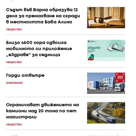
Съдът във Варна образува 12
дела за премахване на сгради
в местността Баба Алино
ОБЩЕСТВО
Близо 4600 хора сдвоиха
мобилното си приложение
„еЗдраве“ за седмица
ОБЩЕСТВО
Горди отвътре
КОМПАНИИ
Ограничават движението на
камиони над 20 тона по пет
магистрали
ОБЩЕСТВО