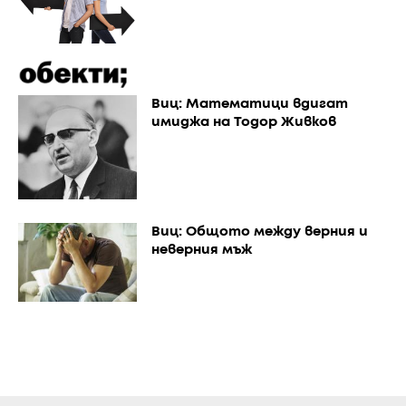
Виц: Математици вдигат
имиджа на Тодор Живков
Виц: Общото между верния и
неверния мъж