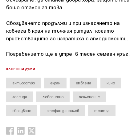
беше еталон за това.
Сбогуването продължи и при изнасянето на
ковчега в края на тъжния ритуал, когато
присъстващите го изпратиха с аплодисменти.
Погребението ще е утре, в тесен семеен кръг.
КЛЮЧОВИ ДУМИ
актьорство
екран
емблема
кино
легенда
любопитно
поклонение
сбогуване
стефан данаилов
театър