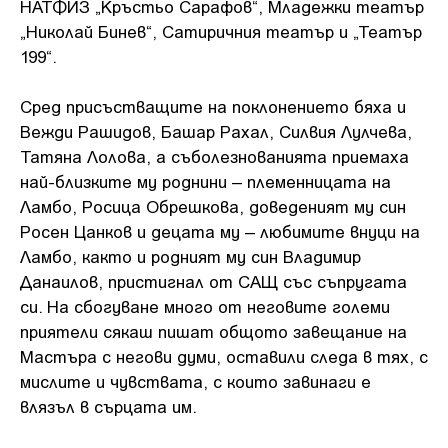
НАТФИЗ „Кръстьо Сарафов“, Младежки театър
„Николай Бинев“, Сатиричния театър и „Театър
199“.
Сред присъстващите на поклонението бяха и
Вежди Рашидов, Башар Рахал, Силвия Лулчева,
Татяна Лолова, а съболезнованията приемаха
най-близките му роднини – племенницата на
Ламбо, Росица Обрешкова, доведеният му син
Росен Цанков и децата му – любимите внуци на
Ламбо, както и родният му син Владимир
Данаилов, пристигнал от САЩ със съпругата
си. На сбогуване много от неговите големи
приятели сякаш пишат общото завещание на
Мастъра с негови думи, оставили следа в тях, с
мислите и чувствата, с които завинаги е
влязъл в сърцата им.