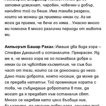
запомня усмихнат, чаровен, човечен и добър,
какъвто той си беше. Има такива раздели,
които не можеш да приемеш някак си. Аз не
мога да приема, че вече го няма... Ужасно много
ми помогна в много различни периоди от живота
ми.
Актьорът Башар Рахал:
Имаше два вида хора –
Стефан Данаилов и останалите. Прекрасен. Яд
ме е, че много хора не го познаваха добре и
някак си се чувствам късметлия, че съм бил
част от тези, които са се докоснали до него.
Дано тази доброта, която носеше, да може да
се предава нататък. Той променяше хората с
това, че събуждаше добротата в тях, да
могат да я предават към останалия свят.
Много се надявам като цяло въобще ние,
българите, да станем добри хора, защото той