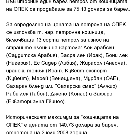
Във вторник един барел петрол от кошницата
на ОПЕК се продаваше за 75,13 долара за барел.
За определяне на цената на петрола на ОПЕК
се използва т. нар. петролна кошница,
включваща 13 сорта петрол за износ на
страните членки на картела: Лек арабски
(Саудитска Арабия), Басра лек (Ирак), Бони лек
(Нигерия), Ес Сидер (Либия), Жирасол (Ангола),
ирански тежък (Иран), Кувейт експорт
(Кувейт), Мерей (Венецуела), Мурбан (ОАЕ),
Сахаран бленд или "Сахарска смес" (Алжир),
Раби лек (Габон), Джено (Конго) и Зафиро
(Екваториална Гвинея).
Историческият максимум за "кошницата на
ОПЕК" е цената от 140,73 долара за барел,
отчетена на 3 юли 2008 година.