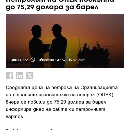
до 75,29 долара за барел
Обновена 14:18ч., 15.07.2021
ЕНЕРГЕТИКА
Снимка: Shutterstock
Средната цена на петрола на Организацията
на страните износителки на петрол (ОПЕК)
вчера се повиши до 75,29 долара за барел,
информира днес на сайта си петролният
картел.