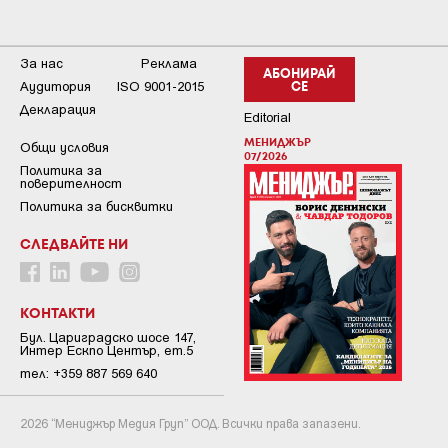
За нас
Реклама
АБОНИРАЙ
Аудитория
ISO 9001-2015
СЕ
Декларация
Editorial
МЕНИДЖЪР
Общи условия
07/2026
Пoлитикa зa
пoвepитeлнocт
Политика за бисквитки
СЛЕДВАЙТЕ НИ
КОНТАКТИ
Бул. Цариградско шосе 147,
Интер Ескпо Център, ет.5
тел: +359 887 569 640
2026 “Мениджър Медия Груп” ООД. Всички права запазени.