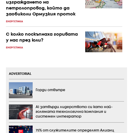
изграждането на
петролопровод, който да
заобиколи Ормузкия проток
ЕНЕРГЕТИКА
С колко поскъпнаха горивата
у нас през юли?
ЕНЕРГЕТИКА
ADVERTORIAL
Горди отвътре
А1 затвърди лидерството си като най-
голямата технологична компания и
системен интегратор
75% от служителите определят Алианц