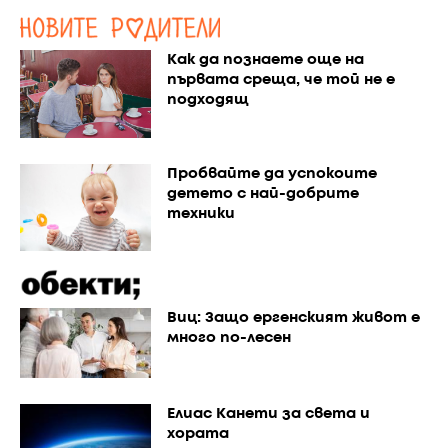
Как да познаете още на
първата среща, че той не е
подходящ
Пробвайте да успокоите
детето с най-добрите
техники
Виц: Защо ергенският живот е
много по-лесен
Елиас Канети за света и
хората