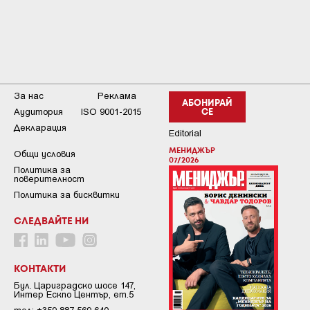
За нас
Реклама
АБОНИРАЙ
Аудитория
ISO 9001-2015
СЕ
Декларация
Editorial
МЕНИДЖЪР
Общи условия
07/2026
Пoлитикa зa
пoвepитeлнocт
Политика за бисквитки
СЛЕДВАЙТЕ НИ
КОНТАКТИ
Бул. Цариградско шосе 147,
Интер Ескпо Център, ет.5
тел: +359 887 569 640