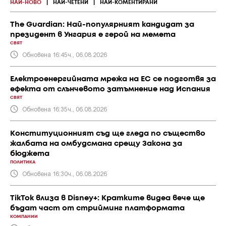
НАЙ-НОВО
|
НАЙ-ЧЕТЕНИ
|
НАЙ-КОМЕНТИРАНИ
The Guardian: Най-популярният кандидат за
президент в Унгария е герой на мемета
СВЯТ
Обновена 16:45ч., 06.08.2026
Електроенергийната мрежа на ЕС се подготвя за
ефекта от слънчевото затъмнение над Испания
СВЯТ
Обновена 16:35ч., 06.08.2026
Конституционният съд ще гледа по същество
жалбата на омбудсмана срещу Закона за
бюджета
ПОЛИТИКА
Обновена 16:30ч., 06.08.2026
TikTok влиза в Disney+: Кратките видеа вече ще
бъдат част от стрийминг платформата
КОМПАНИИ