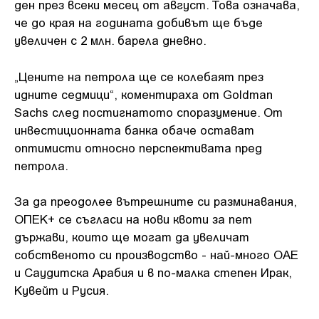
ден през всеки месец от август. Това означава,
че до края на годината добивът ще бъде
увеличен с 2 млн. барела дневно.
„Цените на петрола ще се колебаят през
идните седмици“, коментираха от Goldman
Sachs след постигнатото споразумение. От
инвестиционната банка обаче остават
оптимисти относно перспективата пред
петрола.
За да преодолее вътрешните си разминавания,
ОПЕК+ се съгласи на нови квоти за пет
държави, които ще могат да увеличат
собственото си производство - най-много ОАЕ
и Саудитска Арабия и в по-малка степен Ирак,
Кувейт и Русия.