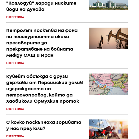
"Козлодуй" заради ниските
води на Дунава
ЕНЕРГЕТИКА
Петролът поскъпва на фона
на несигурността около
преговорите за
прекратяване на войната
между САЩ и Иран
ЕНЕРГЕТИКА
Кувейт обсъжда с други
държави от Персийския залив
изграждането на
петролопровод, който да
заобиколи Ормузкия проток
ЕНЕРГЕТИКА
С колко поскъпнаха горивата
у нас през юли?
ЕНЕРГЕТИКА