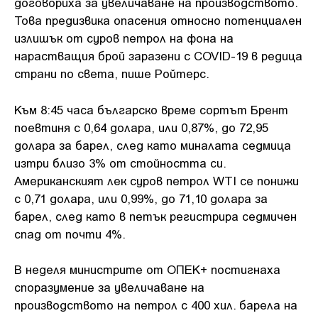
договориха за увеличаване на производството.
Това предизвика опасения относно потенциален
излишък от суров петрол на фона на
нарастващия брой заразени с COVID-19 в редица
страни по света, пише Ройтерс.
Към 8:45 часа българско време сортът Брент
поевтиня с 0,64 долара, или 0,87%, до 72,95
долара за барел, след като миналата седмица
изтри близо 3% от стойността си.
Американският лек суров петрол WTI се понижи
с 0,71 долара, или 0,99%, до 71,10 долара за
барел, след като в петък регистрира седмичен
спад от почти 4%.
В неделя министрите от ОПЕК+ постигнаха
споразумение за увеличаване на
производството на петрол с 400 хил. барела на