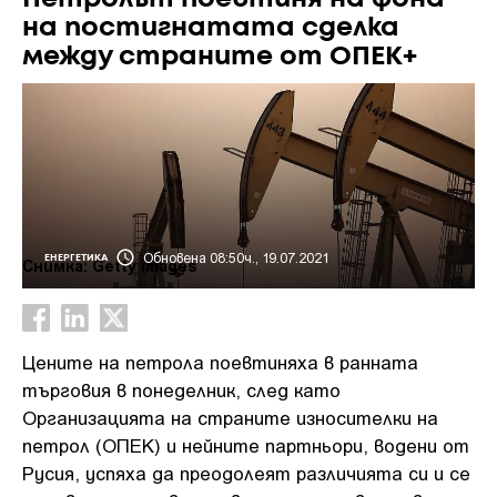
на постигнатата сделка
между страните от ОПЕК+
Обновена 08:50ч., 19.07.2021
ЕНЕРГЕТИКА
Снимка: Getty images
Цените на петрола поевтиняха в ранната
търговия в понеделник, след като
Организацията на страните износителки на
петрол (ОПЕК) и нейните партньори, водени от
Русия, успяха да преодолеят различията си и се