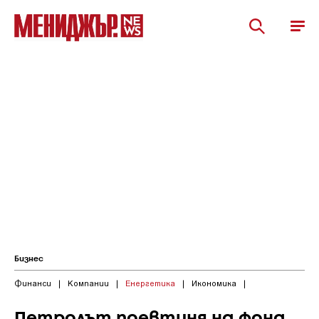
Бизнес
Финанси
|
Компании
|
Енергетика
|
Икономика
|
Петролът поевтиня на фона