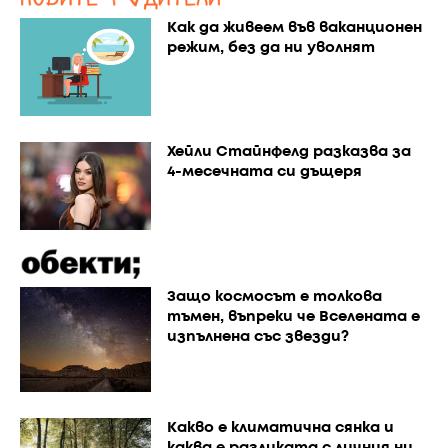
Как да живеем във ваканционен
режим, без да ни уволнят
Хейли Стайнфелд разказва за
4-месечната си дъщеря
Защо космосът е толкова
тъмен, въпреки че Вселената е
изпълнена със звезди?
Каквo е климатична сянка и
каква е разликата с личния ни