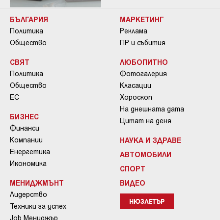
БЪЛГАРИЯ
МАРКЕТИНГ
Политика
Реклама
Общество
ПР и събития
СВЯТ
ЛЮБОПИТНО
Политика
Фотогалерия
Общество
Класации
ЕС
Хороскоп
На днешната дата
БИЗНЕС
Цитат на деня
Финанси
Компании
НАУКА И ЗДРАВЕ
Енергетика
АВТОМОБИЛИ
Икономика
СПОРТ
МЕНИДЖМЪНТ
ВИДЕО
Лидерство
НЮЗЛЕТЪР
Техники за успех
Job Мениджър