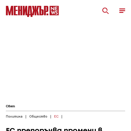
Свят
Политика
|
Общество
|
ЕС
|
ЕС препоръчва промени в