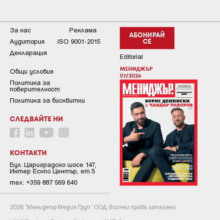
За нас
Реклама
АБОНИРАЙ
Аудитория
ISO 9001-2015
СЕ
Декларация
Editorial
МЕНИДЖЪР
Общи условия
07/2026
Пoлитикa зa
пoвepитeлнocт
Политика за бисквитки
СЛЕДВАЙТЕ НИ
КОНТАКТИ
Бул. Цариградско шосе 147,
Интер Ескпо Център, ет.5
тел: +359 887 569 640
2026 “Мениджър Медия Груп” ООД. Всички права запазени.