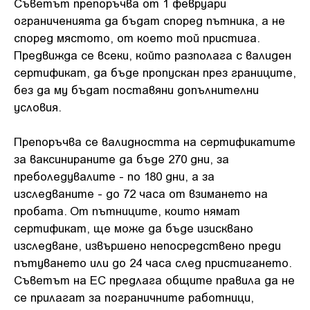
Съветът препоръчва от 1 февруари
ограниченията да бъдат според пътника, а не
според мястото, от което той пристига.
Предвижда се всеки, който разполага с валиден
сертификат, да бъде пропускан през границите,
без да му бъдат поставяни допълнителни
условия.
Препоръчва се валидността на сертификатите
за ваксинираните да бъде 270 дни, за
преболедувалите - по 180 дни, а за
изследваните - до 72 часа от взимането на
пробата. От пътниците, които нямат
сертификат, ще може да бъде изисквано
изследване, извършено непосредствено преди
пътуването или до 24 часа след пристигането.
Съветът на ЕС предлага общите правила да не
се прилагат за пограничните работници,