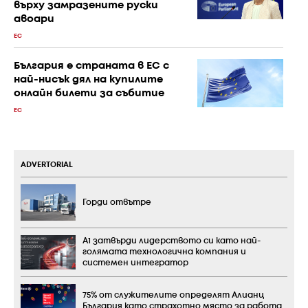
върху замразените руски
авоари
ЕС
България е страната в ЕС с
най-нисък дял на купилите
онлайн билети за събитие
ЕС
ADVERTORIAL
Горди отвътре
А1 затвърди лидерството си като най-
голямата технологична компания и
системен интегратор
75% от служителите определят Алианц
България като страхотно място за работа