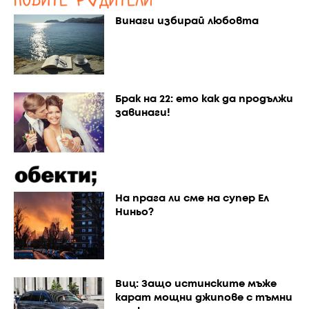
Винаги избирай любовта
Брак на 22: ето как да продължи
завинаги!
На прага ли сме на супер Ел
Ниньо?
Виц: Защо истинските мъже
карат мощни джипове с тъмни