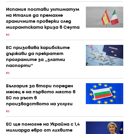
Испания постави ултиматум
на Италия да премахне
граничните проверки след
мигрантската криза в Сеута
ЕС
ЕС призовава карибските
държави да прекратят
програмите за „златни
паспорти“
ЕС
България за втори пореден
месец е на първото място в
ЕС по ръст в
производството на услуги
ЕС
ЕС ще помогне на Украйна с 1,4
милиарда евро от лихвите