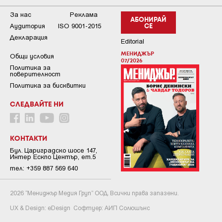
За нас
Реклама
АБОНИРАЙ
Аудитория
ISO 9001-2015
СЕ
Декларация
Editorial
МЕНИДЖЪР
Общи условия
07/2026
Пoлитикa зa
пoвepитeлнocт
Политика за бисквитки
СЛЕДВАЙТЕ НИ
КОНТАКТИ
Бул. Цариградско шосе 147,
Интер Ескпо Център, ет.5
тел: +359 887 569 640
2026 “Мениджър Медия Груп” ООД. Всички права запазени.
UX & Design:
eDesign
Софтуер:
АИП Солюшънс