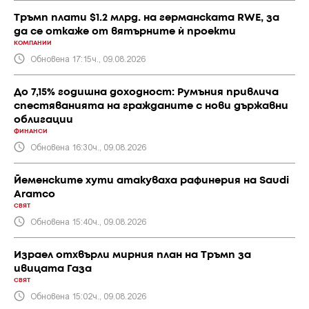
Тръмп плати $1.2 млрд. на германската RWE, за
да се откаже от вятърните ѝ проекти
КОМПАНИИ
Обновена 17:15ч., 09.08.2026
До 7,15% годишна доходност: Румъния привлича
спестяванията на гражданите с нови държавни
облигации
ФИНАНСИ
Обновена 16:30ч., 09.08.2026
Йеменските хути атакуваха рафинерия на Saudi
Aramco
СВЯТ
Обновена 15:40ч., 09.08.2026
Израел отхвърли мирния план на Тръмп за
ивицата Газа
СВЯТ
Обновена 15:02ч., 09.08.2026