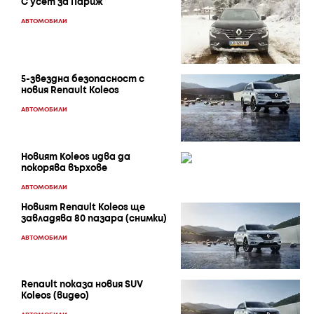
С усет за Париж
АВТОМОБИЛИ
5-звездна безопасност с
новия Renault Koleos
АВТОМОБИЛИ
Новият Koleos идва да
покорява върхове
АВТОМОБИЛИ
Новият Renault Koleos ще
завладява 80 пазара (снимки)
АВТОМОБИЛИ
Renault показа новия SUV
Koleos (видео)