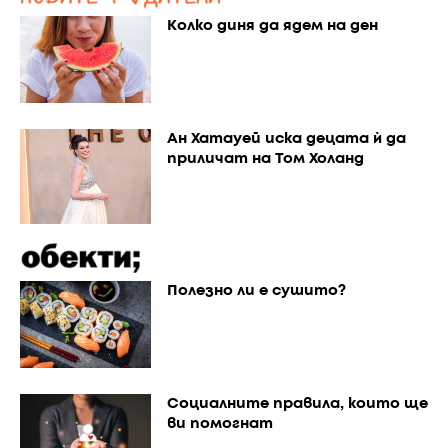
Колко диня да ядем на ден
Ан Хатауей иска децата ѝ да
приличат на Том Холанд
Полезно ли е сушито?
Социалните правила, които ще
ви помогнат