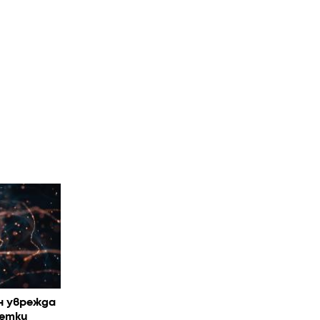
н уврежда
летки