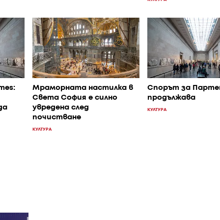
mes:
Мраморната настилка в
Спорът за Парте
Света София е силно
продължава
да
увредена след
КУЛТУРА
почистване
КУЛТУРА