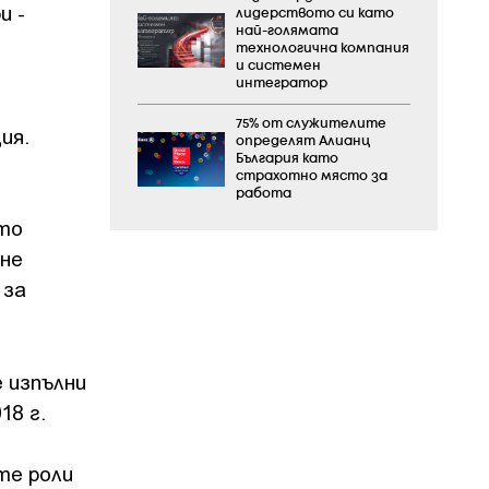
и -
лидерството си като
най-голямата
технологична компания
и системен
интегратор
75% от служителите
ия.
определят Алианц
България като
страхотно място за
работа
ито
 не
 за
 изпълни
18 г.
те роли