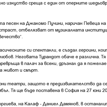
но изкуство среща с един от оперните шедьовр
а песен на Джакомо Пучини, наричан Певеца на
и страст, отбелязват от музикалната институц
вечество“.
асическите си спектакли, е създал героини, ко
юбов. Неговата Турандот обаче е различна. Тя
ревръща в палач за всеки, дръзнал да я пожелае
на живот и смърт.
ерни театри, защото е предизвикателство да се
мбъл. Тя ще бъде поставена в София на 27 юни 20
оргиева, на Калаф - Даниел Дамянов, в останали