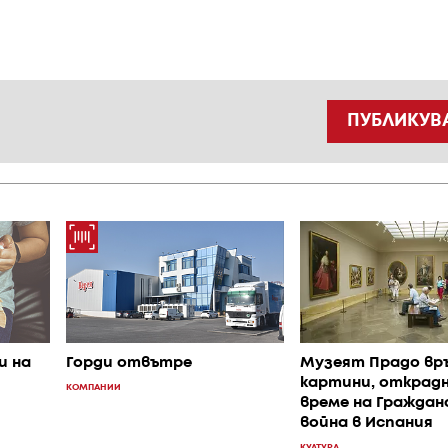
ПУБЛИКУВ
и на
Горди отвътре
Музеят Прадо вр
картини, открад
КОМПАНИИ
време на Гражда
война в Испания
КУЛТУРА