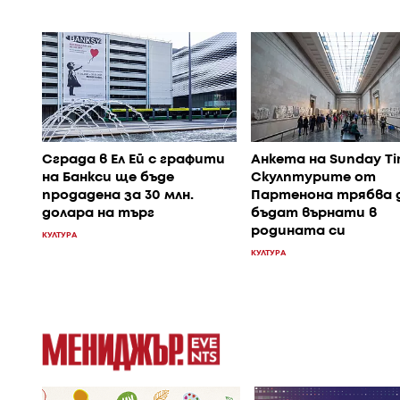
Сграда в Ел Ей с графити
Анкета на Sunday Ti
на Банкси ще бъде
Скулптурите от
продадена за 30 млн.
Партенона трябва 
долара на търг
бъдат върнати в
родината си
КУЛТУРА
КУЛТУРА