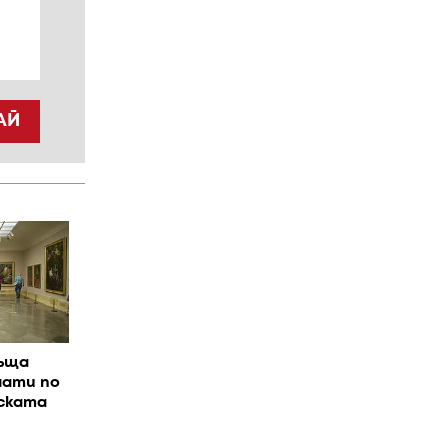
АЙ
ъща
нати по
нската