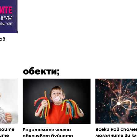
ов
Всеки нов споме
коите
Родителите често
мозъчните ви к
ите
обясняват буйното