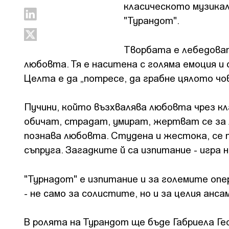
класическото музикал
"Турандот".
Творбата е лебедоват
любовта. Тя е наситена с голяма емоция 
Целта е да „потресе, да грабне цялото чо
Пучини, който възхвалява любовта чрез кл
обичат, страдат, умират, жертват се за л
познава любовта. Студена и жестока, се п
съпруга. Загадките й са изпитание - игра 
"Турнадот" е изпитание и за големите оп
- не само за солистите, но и за целия анса
В ролята на Турандот ще бъде Габриела Ге