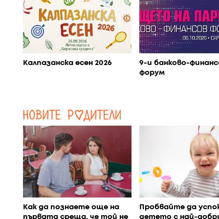
Калпазанска есен 2026
9-и банково-финанс
форум
Как да познаете още на
Пробвайте да успо
първата среща, че той не
детето с най-добр