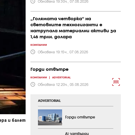
Обновена 19:30ч., 07.08.2026
„Голямата четворка“ на
световните техногиганти е
натрупала материални активи за
1,46 трлн. долара
КОМПАНИИ
Обновена 19:15ч., 07.08.2026
Горди отвътре
КОМПАНИИ
|
ADVERTORIAL
Обновена 12:20ч., 05.08.2026
ADVERTORIAL
Горди отвътре
ера и балет
А1 затвърди