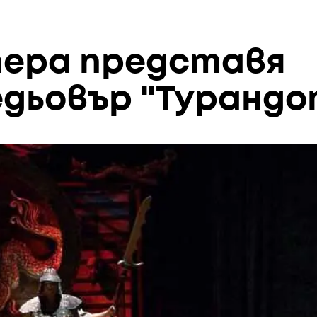
пера представя
едьовър "Турандо