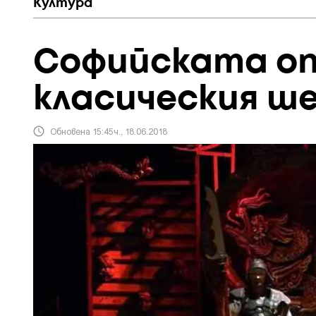
Култура
Софийската о
класическия ш
Обновена 15:45ч., 18.06.2018