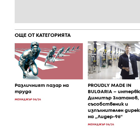
ОЩЕ ОТ КАТЕГОРИЯТА
Различният пазар на
PROUDLY MADE IN
труда
BULGARIA – интервю
Димитър Златанов,
МЕНИДЖЪР 06/24
съсобственик и
изпълнителен дире
на „Лидер-96“
МЕНИДЖЪР 06/24