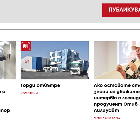
ПУБЛИКУВ
Горди отвътре
Ако оставате ст
 с
значи се движите
КОМПАНИИ
интервю с легенд
продуцент Стив
ктор
Лилиуайт
МЕНИДЖЪР 06/24