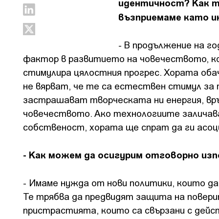
идентичност? Как т
възприемаме като 
- В продължение на г
фактор в развитието на човечеството, к
стимулира цялостния прогрес. Хората оба
не вярват, че те са естествен стимул за 
застрашават творческата ни енергия, вр
човечеството. Ако технологиите залича
собственост, хората ще спрат да ги асоц
- Как можем да осигурим отговорно из
- Имаме нужда от нови политики, които д
Те трябва да предвидят защита на повери
пристрастията, които са свързани с дей