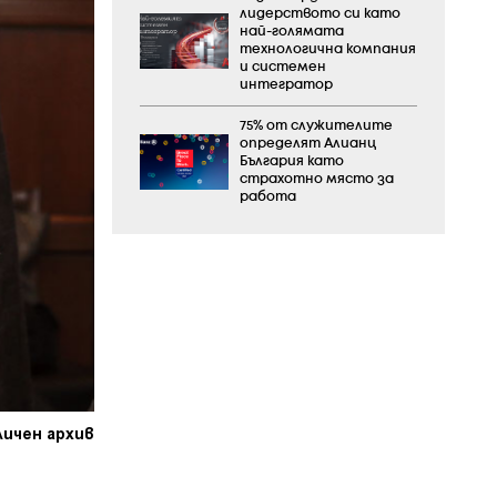
лидерството си като
най-голямата
технологична компания
и системен
интегратор
75% от служителите
определят Алианц
България като
страхотно място за
работа
личен архив