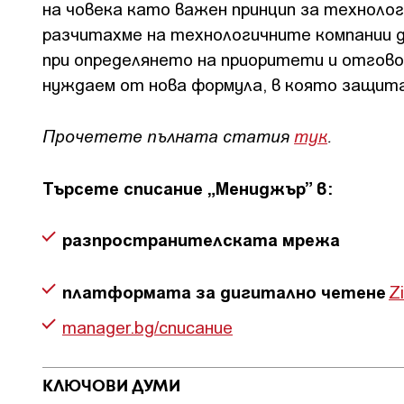
на човека като важен принцип за техноло
разчитахме на технологичните компании д
при определянето на приоритети и отговор
нуждаем от новa формула, в която защит
Прочетете пълната статия
тук
.
Търсете списание „Мениджър” в:
разпространителската мрежа
платформата за дигитално четене
Z
manager.bg/списание
КЛЮЧОВИ ДУМИ