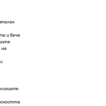
ителен
те и вече
гиите
 на
ес.
ологиите.
пасността