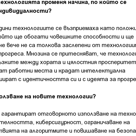
ехнологията променя начина, по който се
индивидуалности?
одини технологиите се възприемаха като полож
ойто ще обогати човешките способности и ще
че вече не са толкова заслепени от технологии
прогреса. Мнозина се притесняват, че техноло
ъзките между хората и цялостния просперитет
ват работни места и крадат интелектуална
иират с идентичността си и с идеята за прогр
ползване на новите технологии?
а гарантират отговорното използване на техн
телността, киберсигурност, ограничаване на
ствията на алгоритмите и повишаване на безо