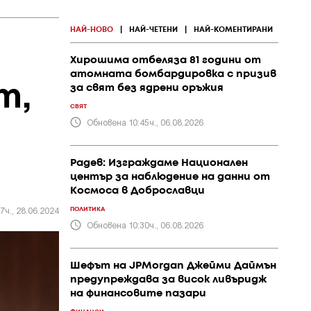
НАЙ-НОВО
|
НАЙ-ЧЕТЕНИ
|
НАЙ-КОМЕНТИРАНИ
Хирошима отбеляза 81 години от
атомната бомбардировка с призив
т,
за свят без ядрени оръжия
СВЯТ
Обновена 10:45ч., 06.08.2026
Радев: Изграждаме Национален
център за наблюдение на данни от
Космоса в Доброславци
7ч., 28.06.2024
ПОЛИТИКА
Обновена 10:30ч., 06.08.2026
Шефът на JPMorgan Джейми Даймън
предупреждава за висок ливъридж
на финансовите пазари