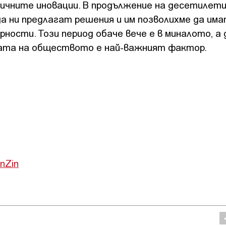
гичните иновации. В продължение на десетилет
а ни предлагат решения и им позволихме да има
ности. Този период обаче вече е в миналото, а 
ата на обществото е най-важният фактор.
inZin