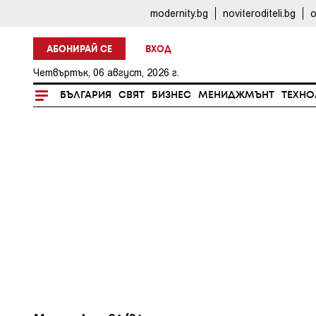
modernity.bg
noviteroditeli.bg
o
АБОНИРАЙ СЕ
ВХОД
Четвъртък, 06 август, 2026 г.
БЪЛГАРИЯ
СВЯТ
БИЗНЕС
МЕНИДЖМЪНТ
ТЕХНО