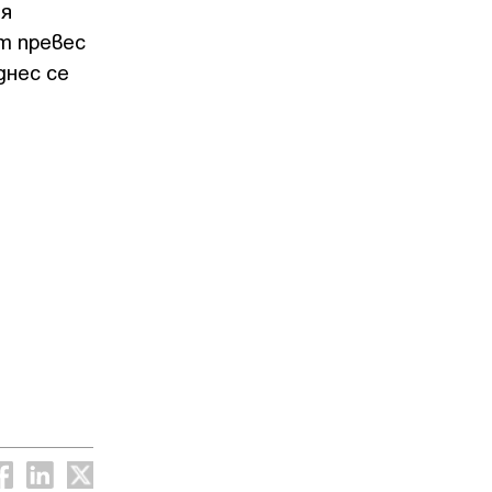
ия
т превес
днес се