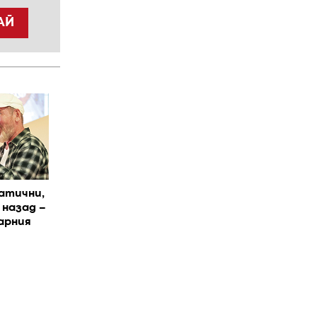
АЙ
атични,
 назад –
арния