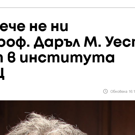
ече не ни
роф. Даръл М. Уес
т в института
Щ
Обновена 16:1