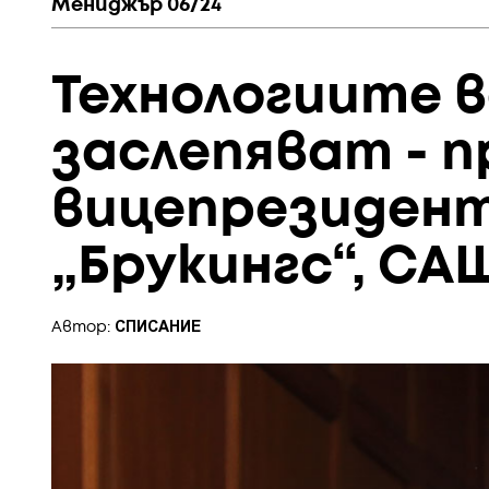
Мениджър 06/24
Технологиите в
заслепяват - п
вицепрезиден
„Брукингс“, СА
СПИСАНИЕ
Автор: