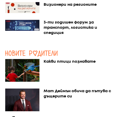
Визионери на регионите
3-ти годишен форум за
транспорт, логистика и
спедиция
Какви птици познавате
Мат Деймън обича да пътува с
дъщерите си