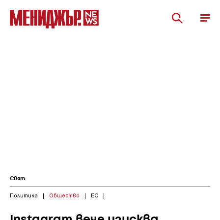
Свят
Политика
|
Общество
|
ЕС
|
Instagram вече изисква