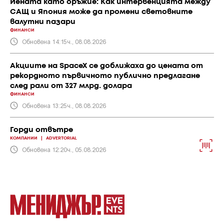
Йената като оръжие: Как интервенцията между
САЩ и Япония може да промени световните
валутни пазари
ФИНАНСИ
Обновена 14:15ч., 08.08.2026
Акциите на SpaceX се доближаха до цената от
рекордното първичното публично предлагане
след рали от 327 млрд. долара
ФИНАНСИ
Обновена 13:25ч., 08.08.2026
Горди отвътре
КОМПАНИИ
|
ADVERTORIAL
Обновена 12:20ч., 05.08.2026