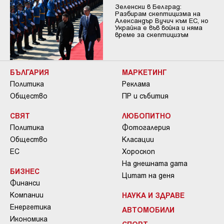
Зеленски в Белград:
Разбирам скептицизма на
Александър Вучич към ЕС, но
Украйна е във война и няма
време за скептицизъм
БЪЛГАРИЯ
МАРКЕТИНГ
Политика
Реклама
Общество
ПР и събития
СВЯТ
ЛЮБОПИТНО
Политика
Фотогалерия
Общество
Класации
ЕС
Хороскоп
На днешната дата
БИЗНЕС
Цитат на деня
Финанси
Компании
НАУКА И ЗДРАВЕ
Енергетика
АВТОМОБИЛИ
Икономика