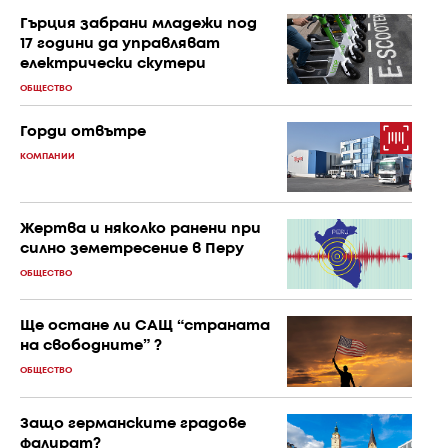
Гърция забрани младежи под
17 години да управляват
електрически скутери
ОБЩЕСТВО
Горди отвътре
КОМПАНИИ
Жертва и няколко ранени при
силно земетресение в Перу
ОБЩЕСТВО
Ще остане ли САЩ “страната
на свободните” ?
ОБЩЕСТВО
Защо германските градове
фалират?