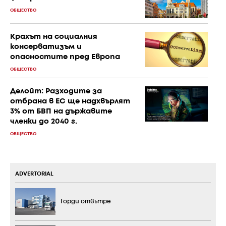
ОБЩЕСТВО
Крахът на социалния
консерватизъм и
опасностите пред Европа
ОБЩЕСТВО
Делойт: Разходите за
отбрана в ЕС ще надхвърлят
3% от БВП на държавите
членки до 2040 г.
ОБЩЕСТВО
ADVERTORIAL
Горди отвътре