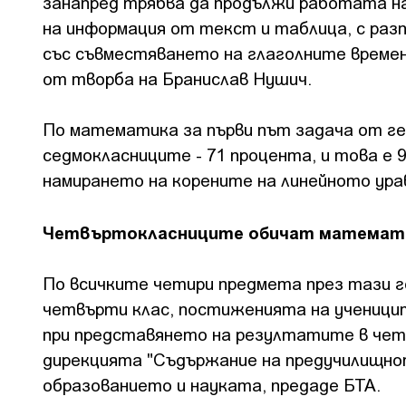
занапред трябва да продължи работата на
на информация от текст и таблица, с раз
със съвместяването на глаголните времен
от творба на Бранислав Нушич.
По математика за първи път задача от ге
седмокласниците - 71 процента, и това е 9
намирането на корените на линейното ура
Четвъртокласниците обичат математ
По всичките четири предмета през тази г
четвърти клас, постиженията на учениците
при представянето на резултатите в четв
дирекцията "Съдържание на предучилищно
образованието и науката, предаде БТА.