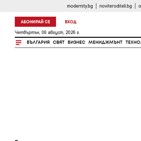
modernity.bg
noviteroditeli.bg
o
АБОНИРАЙ СЕ
ВХОД
Четвъртък, 06 август, 2026 г.
БЪЛГАРИЯ
СВЯТ
БИЗНЕС
МЕНИДЖМЪНТ
ТЕХНО