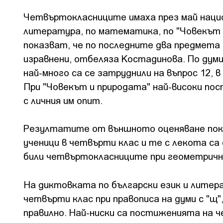
Четвъртокласниците имаха през май национ
литература, по математика, по "Човекът 
показват, че по последните два предмет
изравнени, отбеляза Костадинова. По дум
най-много са се затруднили на въпрос 12, 
При "Човекът и природата" най-високи по
с личния им опит.
Резултатите от външното оценяване пок
ученици в четвърти клас и те с лекота са 
били четвъртокласниците при геометрични
На диктовката по български език и литер
четвърти клас при правописа на думи с "щ"
правилно. Най-ниски са постиженията на 