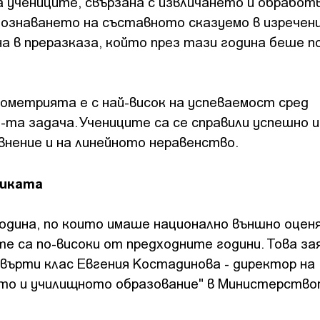
 учениците, свързана с извличането и обрабо
познаването на съставното сказуемо в изречен
а в преразказа, който през тази година беше п
ометрията е с най-висок на успеваемост сред
-та задача. Учениците са се справили успешно и
внение и на линейното неравенство.
иката
одина, по които имаше национално външно оценя
 са по-високи от предходните години. Това за
ърти клас Евгения Костадинова - директор на
то и училищното образование" в Министерство