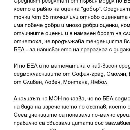
Средният резултат от първия модул по БЕЛ 
което е равно на оценка "добър". Средния
точки /от 65 точки/ или отново оценката 
има повече добри и много добри оценки, ко
отличните оценки и е намален броят на с
отчетоха, че продължава тенденцията все
БЕЛ - за написването на преразказ с дида
И по БЕЛ и по математика с най-висок сре
седмокласниците от София-град, Смолян, 
от Сливен, Ловеч, Монтана, Ямбол.
Анализът на МОН показва, че по БЕЛ седмо
на вида на изречението по състав, което 
Сега учениците са показали по-малко греш
правилно са свързали цитати със заглав