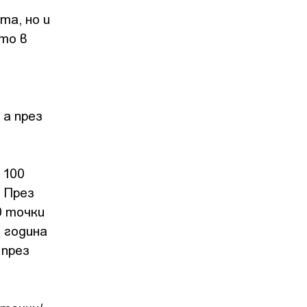
та, но и
то в
 а през
 100
 През
0 точки
и година
 през