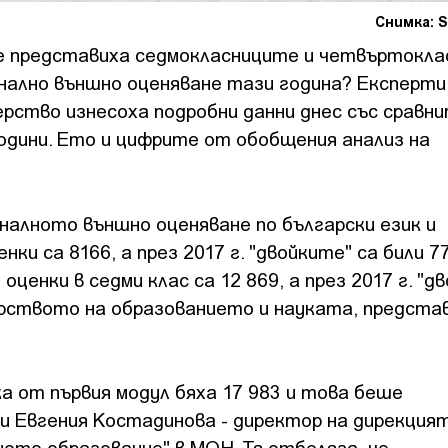
Снимка: S
се представиха седмокласниците и четвъртокл
нално външно оценяване тази година? Експерти
ство изнесоха подробни данни днес със сравн
години. Ето и цифрите от обобщения анализ на
оналното външно оценяване по български език и
ки са 8166, а през 2017 г. "двойките" са били 7
ценки в седми клас са 12 869, а през 2017 г. "д
ерството на образованието и науката, предста
а от първия модул бяха 17 983 и това беше
ни Евгения Костадинова - директор на дирекция
ото образование" в МОН. Тя отбеляза, че