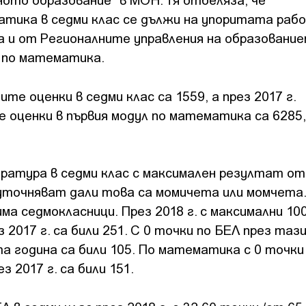
ика в седми клас се дължи на упоритата рабо
а и от Регионалните управления на образование
 по математика.
ите оценки в седми клас са 1559, а през 2017 г.
 оценки в първия модул по математика са 6285,
ература в седми клас с максимален резултат от
уточняват дали това са момичета или момчета.
има седмокласници. През 2018 г. с максимални 10
 2017 г. са били 251. С 0 точки по БЕЛ през таз
ата година са били 105. По математика с 0 точки
з 2017 г. са били 151.