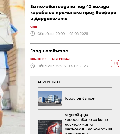
За половин година над 40 хиляди
кораба са преминали през Босфора
и Дарданелите
СВЯТ
Обновена 20:00ч., 05.08.2026
Горди отвътре
КОМПАНИИ
|
ADVERTORIAL
Обновена 12:20ч., 05.08.2026
ADVERTORIAL
Горди отвътре
А1 затвърди
лидерството си като
най-голямата
технологична компания