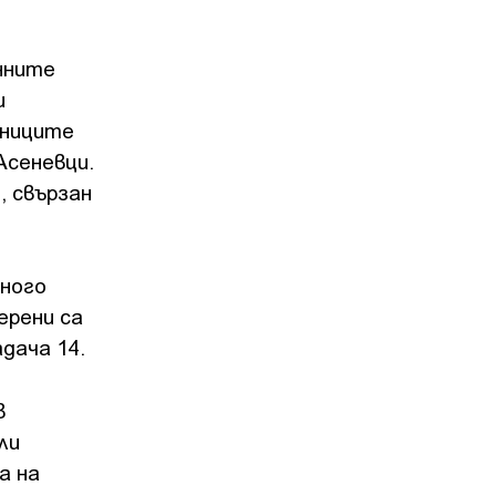
нните
и
ениците
Асеневци.
, свързан
ного
ерени са
дача 14.
в
ли
а на