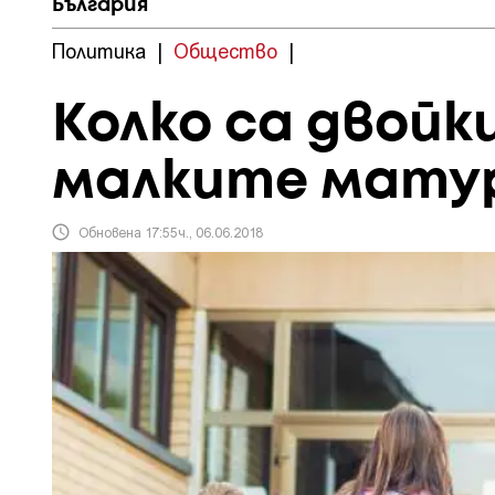
България
Политика
|
Общество
|
Колко са двой
малките матур
Обновена 17:55ч., 06.06.2018