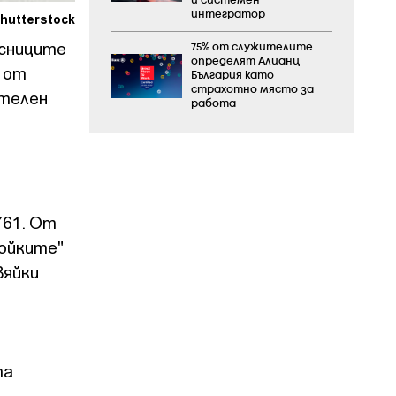
и системен
интегратор
hutterstock
асниците
75% от служителите
определят Алианц
 от
България като
страхотно място за
ителен
работа
761. От
войките"
вяйки
та