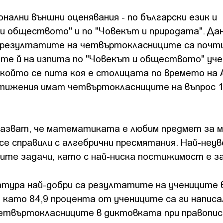
ални външни оценявания - по български език и
и обществото" и по "Човекът и природата". Да
а резултатите на четвъртокласниците са почт
ите й на изпита по "Човекът и обществото" уч
в който се пита коя е столицата по времето на 
стижения имат четвъртокласниците на въпрос 1
азват, че математиката е любим предмет за м
се справили с алгебрични пресмятания. Най-неув
те задачи, като с най-ниска постижимост е за
атура най-добри са резултатите на учениците 
, като 84,9 процента от учениците са ги написа
четвъртокласниците в диктовката при правопис