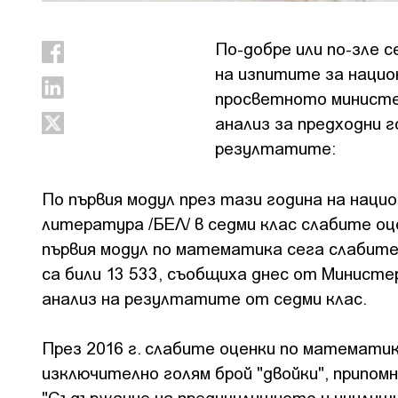
По-добре или по-зле 
на изпитите за нацио
просветното министер
анализ за предходни 
резултатите:
По първия модул през тази година на наци
литература /БЕЛ/ в седми клас слабите оцен
първия модул по математика сега слабите о
са били 13 533, съобщиха днес от Минист
анализ на резултатите от седми клас.
През 2016 г. слабите оценки по математик
изключително голям брой "двойки", припом
"Съдържание на предучилищното и училищн