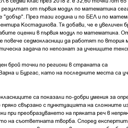
в седми клас през 2018 г. е 32,60 точки /от 65 
т резултат от първия модул по математика сега
е "добър". През тази година и по БЕЛ и по мате
ментира Костадинова. Тя добави, че е увеличен 
лабите оценки в първия модул по математика. 
 повече седмокласници да работят по втория 
ктическа задача по непознат за учениците текс
ден брой точки по региони в страната са
Варна и Бургас, като на последните места са у
класниците са показали по-добри умения за опр
е пряко свързано с пунктуацията на сложните и
ки при преобразуването на пряката реч в непряк
ието на съответната творба. Според експерти