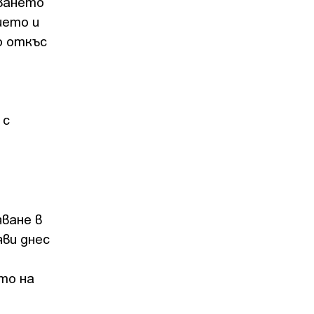
тването
ието и
о откъс
 с
ване в
яви днес
то на