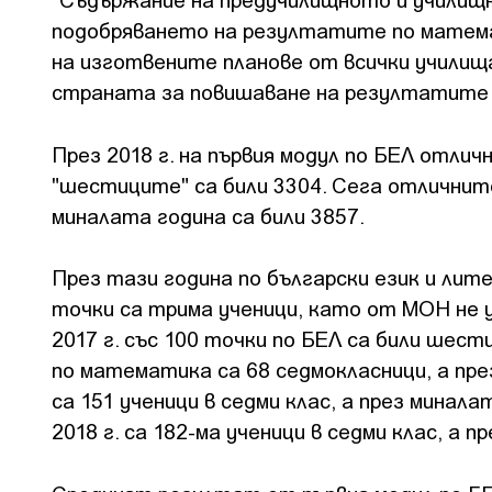
подобряването на резултатите по математ
на изготвените планове от всички училищ
страната за повишаване на резултатите
През 2018 г. на първия модул по БЕЛ отличн
"шестиците" са били 3304. Сега отличните
миналата година са били 3857.
През тази година по български език и лит
точки са трима ученици, като от МОН не 
2017 г. със 100 точки по БЕЛ са били шест
по математика са 68 седмокласници, а през
са 151 ученици в седми клас, а през минал
2018 г. са 182-ма ученици в седми клас, а пре