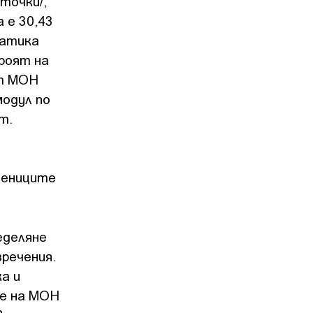
точки/,
 е 30,43
матика
броят на
От МОН
модул по
т.
чениците
еделяне
зречения.
а и
те на МОН