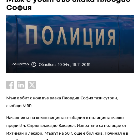
София
Обновена 10:04ч., 16.11.2018
ОБЩЕСТВО
Мъж е убит с нож във влака Пловдив-София тази сутрин,
съобщи МВР.
Началникът на композицията се обадил в полицията малко
преди 8 ч. Спрял влака до Вакарел. Изпратени са полицаи от
Ихтиман и лекари. Мъжът на 50 г. още е бил жив. Починал е в