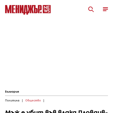
България
Политика
|
Общество
|
Мъж е убит във влака Пловдив-