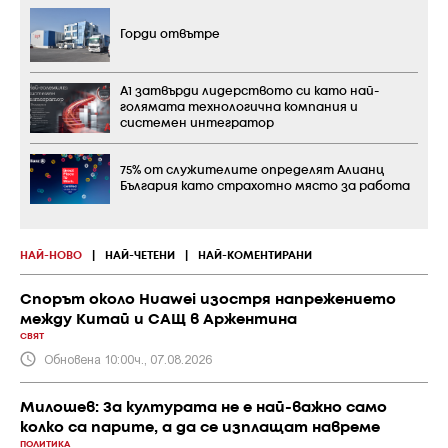
Горди отвътре
А1 затвърди лидерството си като най-
голямата технологична компания и
системен интегратор
75% от служителите определят Алианц
България като страхотно място за работа
НАЙ-НОВО
|
НАЙ-ЧЕТЕНИ
|
НАЙ-КОМЕНТИРАНИ
Спорът около Huawei изостря напрежението
между Китай и САЩ в Аржентина
СВЯТ
Обновена 10:00ч., 07.08.2026
Милошев: За културата не е най-важно само
колко са парите, а да се изплащат навреме
ПОЛИТИКА