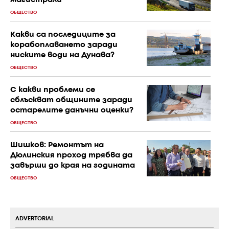
магистрали
ОБЩЕСТВО
Какви са последиците за
корабоплаването заради
ниските води на Дунава?
ОБЩЕСТВО
С к акви проблеми се
сблъскват общините заради
остарелите данъчни оценки?
ОБЩЕСТВО
Шишков: Ремонтът на
Дюлинския проход трябва да
завърши до края на годината
ОБЩЕСТВО
ADVERTORIAL