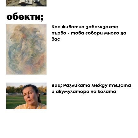
Кое животно забелязахте
първо - това говори много за
вас
Виц: Разликата между тъщата
и акумулатора на колата