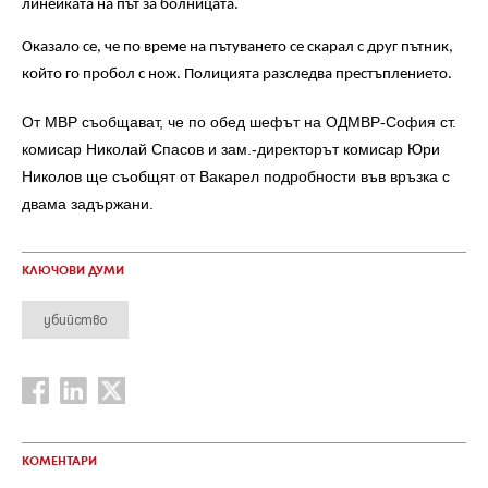
линейката на път за болницата.
Оказало се, че по време на пътуването се скарал с друг пътник,
който го пробол с нож. Полицията разследва престъплението.
От МВР съобщават, че по обед шефът на ОДМВР-София ст.
комисар Николай Спасов и зам.-директорът комисар Юри
Николов ще съобщят от Вакарел подробности във връзка с
двамa задържани.
КЛЮЧОВИ ДУМИ
убийство
КОМЕНТАРИ