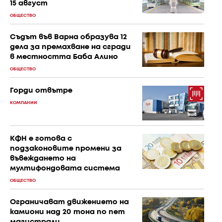
15 август
ОБЩЕСТВО
Съдът във Варна образува 12
дела за премахване на сгради
в местността Баба Алино
ОБЩЕСТВО
Горди отвътре
КОМПАНИИ
КФН е готова с
подзаконовите промени за
въвеждането на
мултифондовата система
ОБЩЕСТВО
Ограничават движението на
камиони над 20 тона по пет