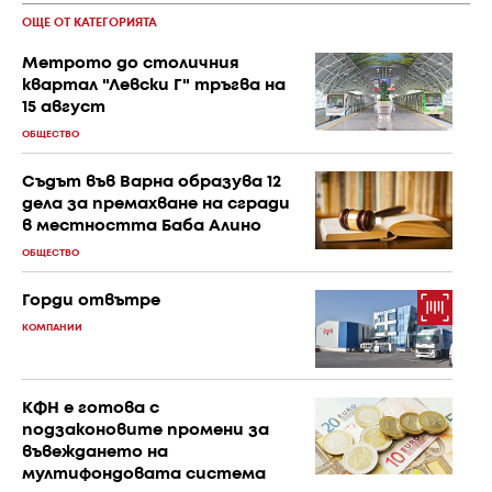
ОЩЕ ОТ КАТЕГОРИЯТА
Метрото до столичния
квартал "Левски Г" тръгва на
15 август
ОБЩЕСТВО
Съдът във Варна образува 12
дела за премахване на сгради
в местността Баба Алино
ОБЩЕСТВО
Горди отвътре
КОМПАНИИ
КФН е готова с
подзаконовите промени за
въвеждането на
мултифондовата система