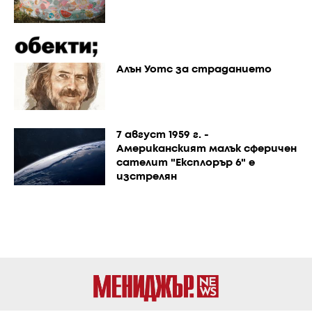
Алън Уотс за страданието
7 август 1959 г. -
Американският малък сферичен
сателит "Експлорър 6" е
изстрелян