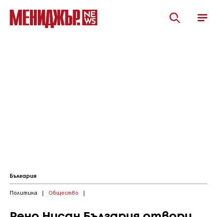
България
Политика
|
Общество
|
Рено Нисан България отвори