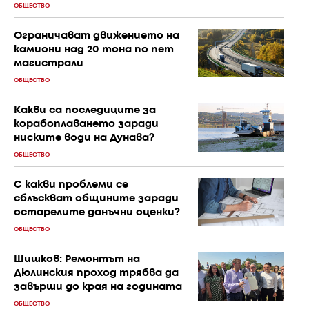
ОБЩЕСТВО
Ограничават движението на
камиони над 20 тона по пет
магистрали
ОБЩЕСТВО
Какви са последиците за
корабоплаването заради
ниските води на Дунава?
ОБЩЕСТВО
С к акви проблеми се
сблъскват общините заради
остарелите данъчни оценки?
ОБЩЕСТВО
Шишков: Ремонтът на
Дюлинския проход трябва да
завърши до края на годината
ОБЩЕСТВО