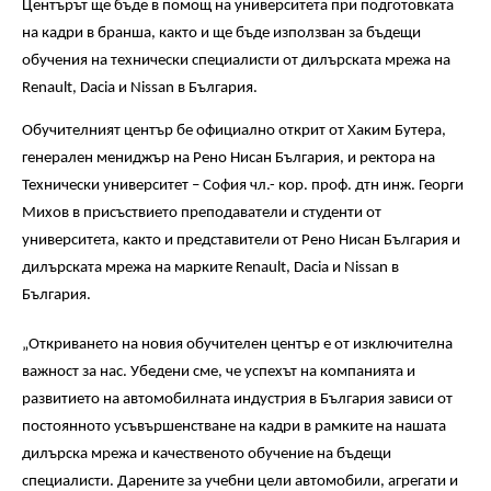
Центърът ще бъде в помощ на университета при подготовката
на кадри в бранша, както и ще бъде използван за бъдещи
обучения на технически специалисти от дилърската мрежа на
Renault, Dacia и Nissan в България.
Обучителният център бе официално открит от Хаким Бутера,
генерален мениджър на Рено Нисан България, и ректора на
Технически университет – София чл.- кор. проф. дтн инж. Георги
Михов в присъствието преподаватели и студенти от
университета, както и представители от Рено Нисан България и
дилърската мрежа на марките Renault, Dacia и Nissan в
България.
„Откриването на новия обучителен център е от изключителна
важност за нас. Убедени сме, че успехът на компанията и
развитието на автомобилната индустрия в България зависи от
постоянното усъвършенстване на кадри в рамките на нашата
дилърска мрежа и качественото обучение на бъдещи
специалисти. Дарените за учебни цели автомобили, агрегати и