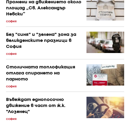
Промени на движението около
площад „Св. Александър
Невски”
СОФИЯ
Без "синя" и "зелена" зона за
великденските празници в
София
СОФИЯ
Столичната топлофикация
отлага спирането на
парното
СОФИЯ
Въвеждат еднопосочно
движение в част от ж.к.
"Лозенец"
СОФИЯ