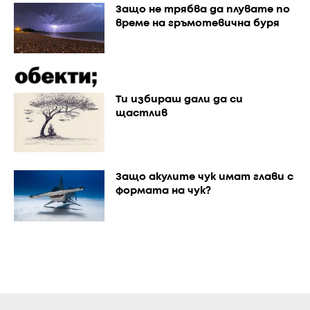
Защо не трябва да плувате по
време на гръмотевична буря
Ти избираш дали да си
щастлив
Защо акулите чук имат глави с
формата на чук?