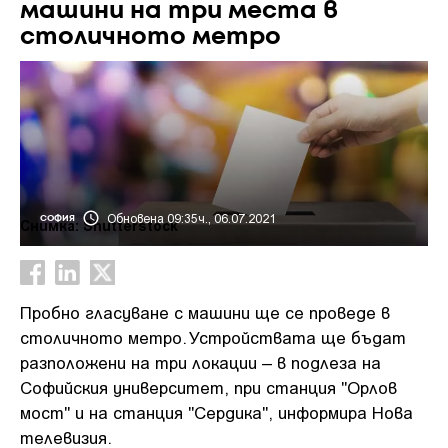
машини на три места в
столичното метро
Обновена 09:35ч., 06.07.2021
СОФИЯ
Снимка: Shutterstock
Пробно гласуване с машини ще се проведе в
столичното метро. Устройствата ще бъдат
разположени на три локации – в подлеза на
Софийския университет, при станция "Орлов
мост" и на станция "Сердика", информира Нова
телевизия.