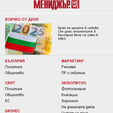
ВСИЧКО ОТ ДЕНЯ
Край на цените в левове:
От днес етикетите в
България вече са само в
евро
БЪЛГАРИЯ
МАРКЕТИНГ
Политика
Реклама
Общество
ПР и събития
СВЯТ
ЛЮБОПИТНО
Политика
Фотогалерия
Общество
Класации
ЕС
Хороскоп
На днешната дата
БИЗНЕС
Цитат на деня