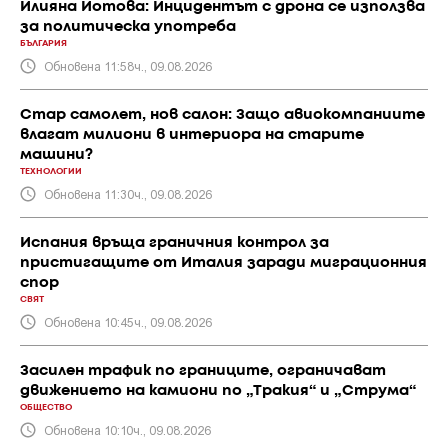
Илияна Йотова: Инцидентът с дрона се използва
за политическа употреба
БЪЛГАРИЯ
Обновена 11:58ч., 09.08.2026
Стар самолет, нов салон: Защо авиокомпаниите
влагат милиони в интериора на старите
машини?
ТЕХНОЛОГИИ
Обновена 11:30ч., 09.08.2026
Испания връща граничния контрол за
пристигащите от Италия заради миграционния
спор
СВЯТ
Обновена 10:45ч., 09.08.2026
Засилен трафик по границите, ограничават
движението на камиони по „Тракия“ и „Струма“
ОБЩЕСТВО
Обновена 10:10ч., 09.08.2026