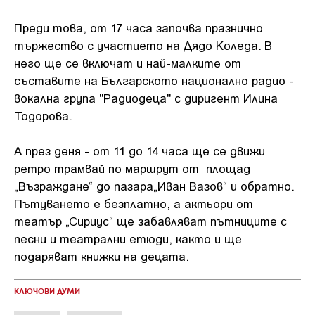
Преди това, от 17 часа започва празнично
тържество с участието на Дядо Коледа. В
него ще се включат и най-малките от
съставите на Българското национално радио -
вокална група "Радиодеца" с диригент Илина
Тодорова.
А през деня - от 11 до 14 часа ще се движи
ретро трамвай по маршрут от площад
„Възраждане“ до пазара„Иван Вазов“ и обратно.
Пътуването е безплатно, а актьори от
театър „Сириус“ ще забавляват пътниците с
песни и театрални етюди, както и ще
подаряват книжки на децата.
КЛЮЧОВИ ДУМИ