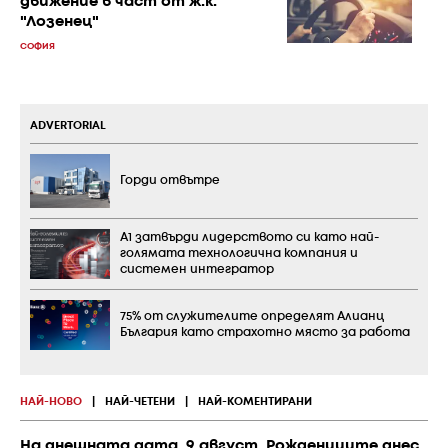
движение в част от ж.к.
"Лозенец"
СОФИЯ
ADVERTORIAL
Горди отвътре
А1 затвърди лидерството си като най-
голямата технологична компания и
системен интегратор
75% от служителите определят Алианц
България като страхотно място за работа
НАЙ-НОВО
|
НАЙ-ЧЕТЕНИ
|
НАЙ-КОМЕНТИРАНИ
На днешната дата, 9 август. Рождениците днес