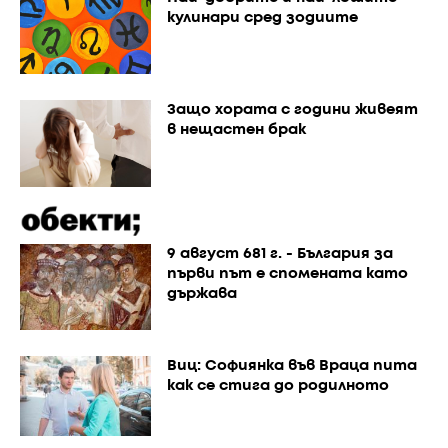
кулинари сред зодиите
Защо хората с години живеят
в нещастен брак
9 август 681 г. - България за
първи път е спомената като
държава
Виц: Софиянка във Враца пита
как се стига до родилното