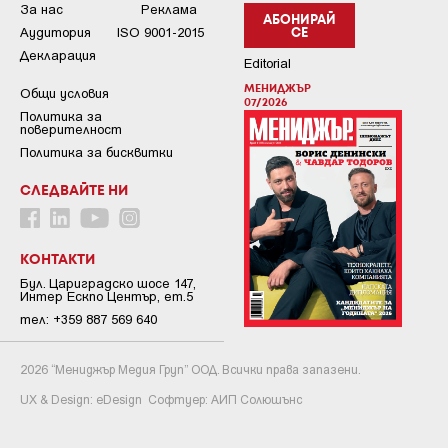
За нас
Реклама
АБОНИРАЙ
Аудитория
ISO 9001-2015
СЕ
Декларация
Editorial
МЕНИДЖЪР
Общи условия
07/2026
Пoлитикa зa
пoвepитeлнocт
Политика за бисквитки
СЛЕДВАЙТЕ НИ
КОНТАКТИ
Бул. Цариградско шосе 147,
Интер Ескпо Център, ет.5
тел: +359 887 569 640
2026 “Мениджър Медия Груп” ООД. Всички права запазени.
UX & Design:
eDesign
Софтуер:
АИП Солюшънс