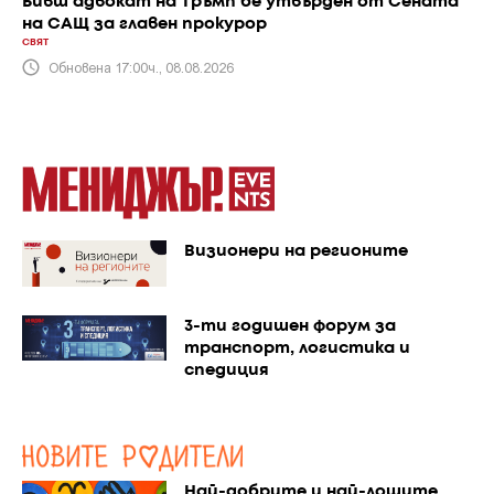
Бивш адвокат на Тръмп бе утвърден от Сената
на САЩ за главен прокурор
СВЯТ
Обновена 17:00ч., 08.08.2026
Визионери на регионите
3-ти годишен форум за
транспорт, логистика и
спедиция
Най-добрите и най-лошите