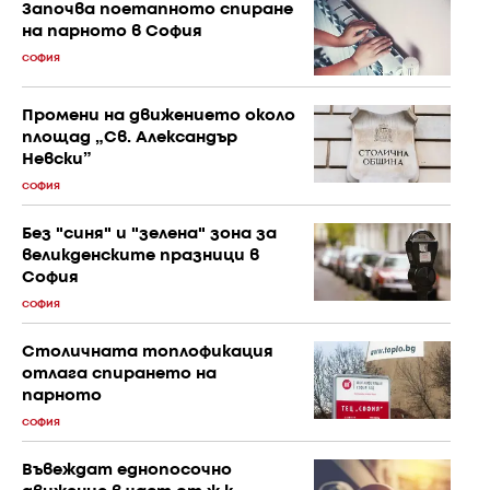
Започва поетапното спиране
на парното в София
СОФИЯ
Промени на движението около
площад „Св. Александър
Невски”
СОФИЯ
Без "синя" и "зелена" зона за
великденските празници в
София
СОФИЯ
Столичната топлофикация
отлага спирането на
парното
СОФИЯ
Въвеждат еднопосочно