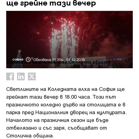
ще грейне тази вечер
Обновена 11:30ч., 01.12.2019
СОФИЯ
Снимка от сайта на&nbsp;Столична община
Светлините на Коледната елха на София ще
грейнат тази вечер в 18.00 часа. Този път
празничното коледно дърво на столицата е в
парка пред Националния дворец на културата.
Началото на празничния сезон ще бъде
отбелязано и със заря, съобщават от
Столична община.