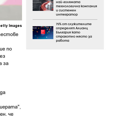
най-голямата
технологична компания
и системен
интегратор
75% от служителите
etty Images
определят Алианц
тестове
България като
страхотно място за
работа
ие по
ез
а за
да
иерата",
ен, че