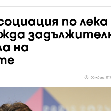
оциация по лека
ежда задължител
ла на
те
Обновена 17:3