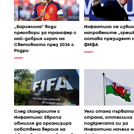
„Барселона“ води
Инфантино се извин
преговори за трансфер с
направените „грешк
най-добрия играч на
остава президент 
Световното през 2026 г.
ФИФА
Родри
СПОРТ
СПОРТ
След скандалите с
Уелс стана първата
Инфантино: Европа
страна, оттеглила
обмисля да организира
подкрепата си за
собствена версия на
Инфантино начело н