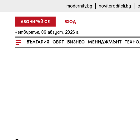
modernity.bg
noviteroditeli.bg
o
АБОНИРАЙ СЕ
ВХОД
Четвъртък, 06 август, 2026 г.
БЪЛГАРИЯ
СВЯТ
БИЗНЕС
МЕНИДЖМЪНТ
ТЕХНО