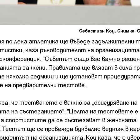
Себастиан Коу. Снимка: G
я по лека атлетика ще въведе задължителни 
ортистки, каза ръководителят на организацията
сконференция. "Съветът също взе важно решен
нията за жени. Правилата ще влязат в сила пр
е няколко седмици и ще установят процедурат
е на предварителни тестове.
за, че тестването е важно за „осигуряване на
та на състезанието“. "Целта на тестовете е 
на спортистите да се състезават в женската
. Тестът ще се провежда буквално веднъж в кар
зидентът на организацията. Коу каза, че е увер