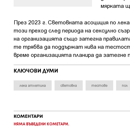
мярката щ
През 2023 г. Световната асоциция по лека
този преход след периода на сексулно съз
на организацията също затегна правилата
те трябва да поддържат нива на тестостер
време организацията планира да затегне 
КЛЮЧОВИ ДУМИ
лека атлетика
световна
тестове
пол
КОМЕНТАРИ
НЯМА ВЪВЕДЕНИ КОМЕТАРИ.