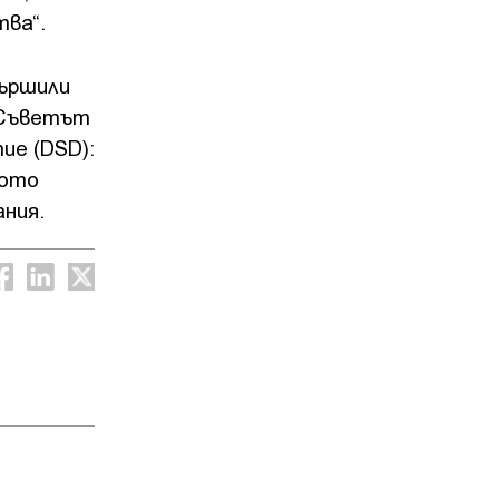
тва“.
вършили
. Съветът
ие (DSD):
щото
ния.