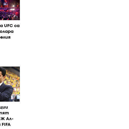
а UFC са
долара
елия
ции
епят
СЖ Ал-
 FIFA