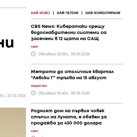
НАЙ-НОВО
|
НАЙ-ЧЕТЕНИ
|
НАЙ-КОМЕНТИРАНИ
CBS News: Кибератаки срещу
водоснабдителни системи са
ни
засечени в 12 щата на САЩ
СВЯТ
Обновена 20:00ч., 06.08.2026
Метрото до столичния квартал
"Левски Г" тръгва на 15 август
ОБЩЕСТВО
Обновена 19:40ч., 06.08.2026
5ч., 25.03.2025
Родният дом на първия човек
стъпил на Луната, е обявен за
продажба за 430 000 долара
СВЯТ