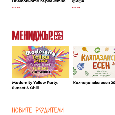
Световното първенство
ФИФА
СПОРТ
СПОРТ
Modernity Yellow Party:
Калпазанска есен 2
Sunset & Chill