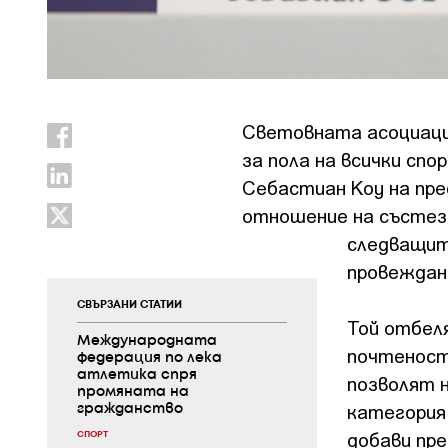
Световната асоциаци
за пола на всички сп
Себастиан Коу на пре
отношение на състеза
следващит
провеждан
СВЪРЗАНИ СТАТИИ
Той отбеля
Международната
почтеност
федерация по лека
атлетика спря
позволят 
промяната на
категория
гражданство
добави пре
СПОРТ