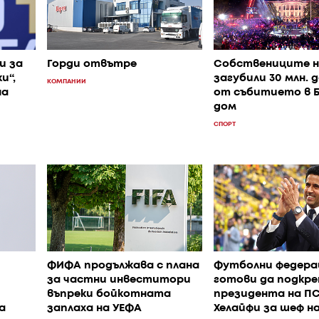
и за
Горди отвътре
Собствениците н
и“,
загубили 30 млн. 
КОМПАНИИ
на
от събитието в Б
дом
СПОРТ
ФИФА продължава с плана
Футболни федера
за частни инвеститори
готови да подкр
въпреки бойкотната
президента на П
а
заплаха на УЕФА
Хелайфи за шеф на