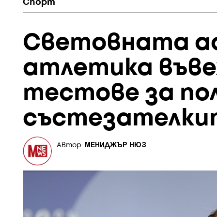
Спорт
Световната ас
атлетика във
тестове за по
състезателки
МЕНИДЖЪР НЮЗ
Автор: