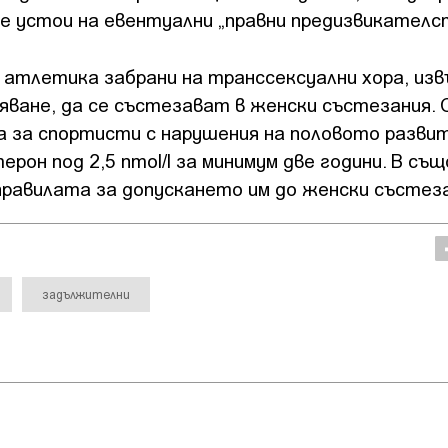
е устои на евентуални „правни предизвикателс
 атлетика забрани на транссексуални хора, из
ряване, да се състезават в женски състезания
 за спортисти с нарушения на половото развит
он под 2,5 nmol/l за минимум две години. В съ
правилата за допускането им до женски състеза
задължителни