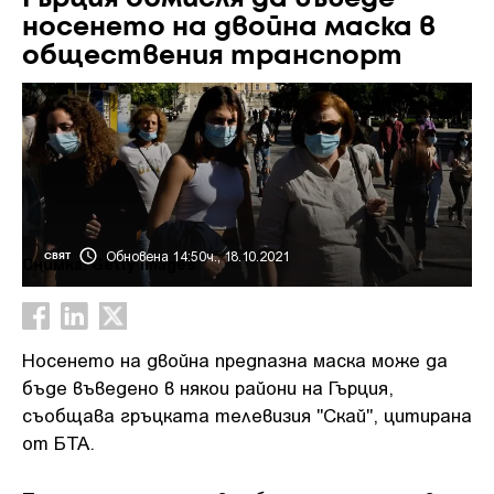
носенето на двойна маска в
обществения транспорт
Обновена 14:50ч., 18.10.2021
СВЯТ
Снимка: Getty Images
Носенето на двойна предпазна маска може да
бъде въведено в някои райони на Гърция,
съобщава гръцката телевизия "Скай", цитирана
от БТА.