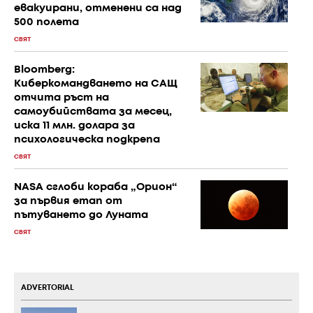
евакуирани, отменени са над
500 полета
СВЯТ
Bloomberg:
Киберкомандването на САЩ
отчита ръст на
самоубийствата за месец,
иска 11 млн. долара за
психологическа подкрепа
СВЯТ
NASA сглоби кораба „Орион“
за първия етап от
пътуването до Луната
СВЯТ
ADVERTORIAL