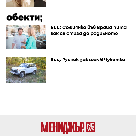
Виц: Софиянка във Враца пита
как се стига до родилното
Виц: Руснак закъсал в Чукотка