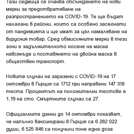
Тази седмица се очаква обсъждането на нови
мерки за предотвратяване на
разпространението на COVID-19. Те ще бъдат
налагани в райони, които са особено засегнати
от пандемията и ще имат за цел намаляване на
вирусния товар. Сред обмисляните мерки в тези
зони е задължителното носене на маска
навсякъде и поставянето на двойна маска в
обществен транспорт.
Новите случаи на заразени с COVID-19 на 17
октомври в Гърция са 1712 при направени 147 318
теста. Процентът на положителни тестове е
1,19 на сто. Смъртните случаи са 27.
Официалните данни до 14 октомври показват,
че напълно ваксинирани в Гърция са 6 282 022
души, 6 525 846 са получили поне една доза