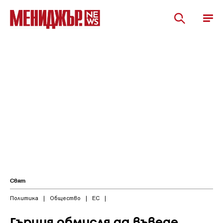
Свят
Политика
|
Общество
|
ЕС
|
Гърция обмисля да въведе