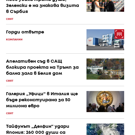
Зеленски е на знакова визита
в Сърбия
СВЯТ
Горди отвътре
КОМПАНИИ
Апелативен съд в САЩ
блокира проекта на Тръмп за
бална зала в Белия дом
СВЯТ
Галерия „Уфици“ в Италия ще
бъде реконстуирана за 50
милиона евро
СВЯТ
Тайфунът „Делфин“ удари
Япония: 260 000 души са