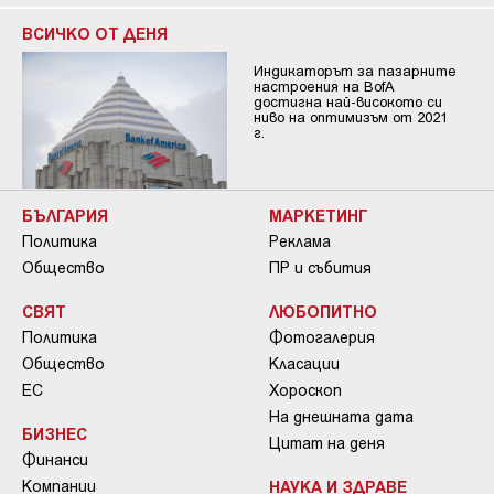
ВСИЧКО ОТ ДЕНЯ
Индикаторът за пазарните
настроения на BofA
достигна най-високото си
ниво на оптимизъм от 2021
г.
БЪЛГАРИЯ
МАРКЕТИНГ
Политика
Реклама
Общество
ПР и събития
СВЯТ
ЛЮБОПИТНО
Политика
Фотогалерия
Общество
Класации
ЕС
Хороскоп
На днешната дата
БИЗНЕС
Цитат на деня
Финанси
Компании
НАУКА И ЗДРАВЕ