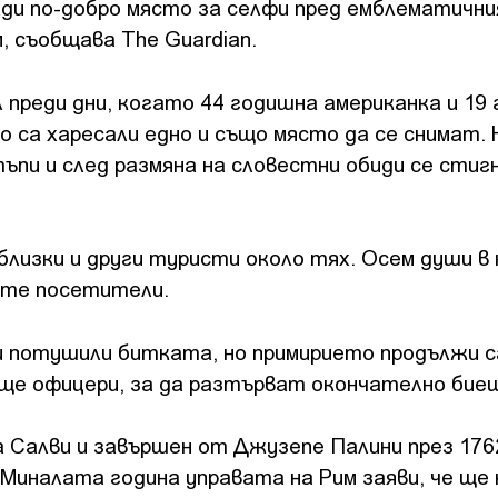
ади по-добро място за селфи пред емблематични
, съобщава The Guardian.
преди дни, когато 44 годишна американка и 19
о са харесали едно и също място да се снимат.
ъпи и след размяна на словестни обиди се стиг
близки и други туристи около тях. Осем души в 
ите посетители.
и потушили битката, но примирието продължи 
още офицери, за да разтърват окончателно бие
Салви и завършен от Джузепе Палини през 1762
 Миналата година управата на Рим заяви, че ще