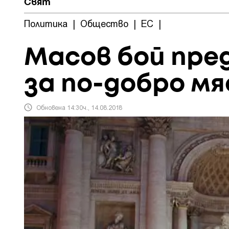
Свят
Политика
|
Общество
|
ЕС
|
Масов бой пре
за по-добро мя
Обновена 14:30ч., 14.08.2018