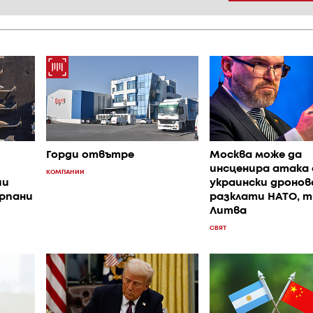
Горди отвътре
Москва може да
инсценира атака 
КОМПАНИИ
ии
украински дронове
рпани
разклати НАТО, 
Литва
СВЯТ