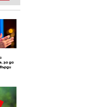
с
, за да
твърди