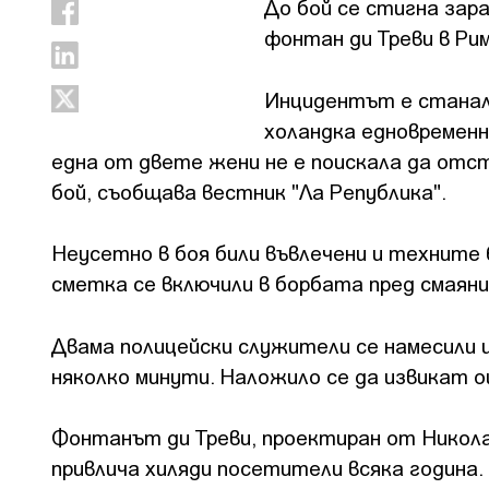
До бой се стигна зар
фонтан ди Треви в Рим
Инцидентът е станал 
холандка едновременн
една от двете жени не е поискала да отст
бой, съобщава вестник "Ла Република".
Неусетно в боя били въвлечени и техните 
сметка се включили в борбата пред смаян
Двама полицейски служители се намесили 
няколко минути. Наложило се да извикат 
Фонтанът ди Треви, проектиран от Никола 
привлича хиляди посетители всяка година.