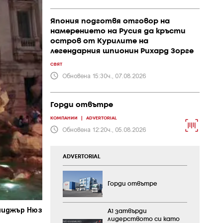
Япония подготвя отговор на
намерението на Русия да кръсти
остров от Курилите на
легендарния шпионин Рихард Зорге
СВЯТ
Обновена 15:30ч., 07.08.2026
Горди отвътре
КОМПАНИИ
|
ADVERTORIAL
Обновена 12:20ч., 05.08.2026
ADVERTORIAL
Горди отвътре
ениджър Нюз
А1 затвърди
лидерството си като