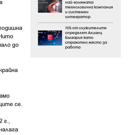
я
най-голямата
технологична компания
и системен
интегратор
 годишна
75% от служителите
определят Алианц
 Нито
България като
нало до
страхотно място за
работа
крайна
само
щите се.
 г.,
 налага