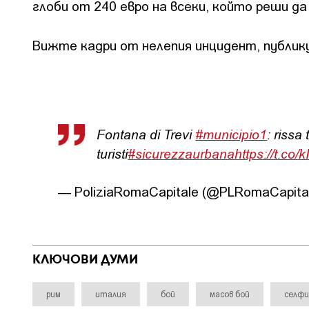
глоби от 240 евро на всеки, който реши да
Вижте кадри от нелепия инцидент, публику
Fontana di Trevi
#municipio1
: rissa
turisti
#sicurezzaurbana
https://t.co/
— PoliziaRomaCapitale (@PLRomaCapita
КЛЮЧОВИ ДУМИ
рим
италия
бой
масов бой
селфи