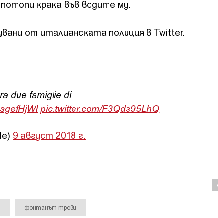
 потопи крака във водите му.
вани от италианската полиция в Twitter.
 tra due famiglie di
kIsgefHjWI
pic.twitter.com/F3Qds95LhQ
le)
9 август 2018 г.
фонтанът треви