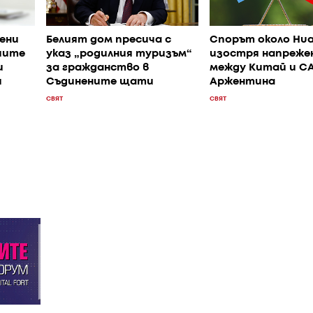
ени
Белият дом пресича с
Спорът около Hua
иите
указ „родилния туризъм“
изостря напреже
и
за гражданство в
между Китай и С
и
Съдинените щати
Аржентина
СВЯТ
СВЯТ