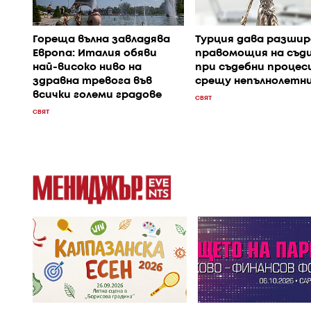
Гореща вълна завладява
Турция дава разшир
Европа: Италия обяви
правомощия на съд
най-високо ниво на
при съдебни процес
здравна тревога във
срещу непълнолетн
всички големи градове
СВЯТ
СВЯТ