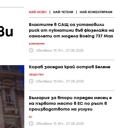
НАЙ-НОВО
|
НАЙ-ЧЕТЕНИ
|
НАЙ-КОМЕНТИРАНИ
Властите в САЩ са установили
ви
риск от пукнатини във фюзелажа на
самолети от модела Boeing 737 Max
КОМПАНИИ
Обновена 16:15ч., 07.08.2026
Кораб заседна край остров Белене
ОБЩЕСТВО
Обновена 16:00ч., 07.08.2026
България за втори пореден месец е
на първото място в ЕС по ръст в
производството на услуги
ЕС
Обновена 15:45ч., 07.08.2026