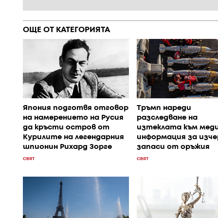
ОЩЕ ОТ КАТЕГОРИЯТА
Япония подготвя отговор
Тръмп нареди
на намерението на Русия
разследване на
да кръсти остров от
изтеклата към мед
Курилите на легендарния
информация за изче
шпионин Рихард Зорге
запаси от оръжия
СВЯТ
СВЯТ