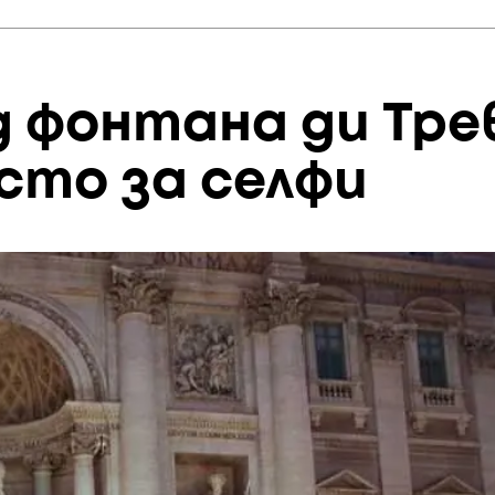
д фонтана ди Тре
сто за селфи