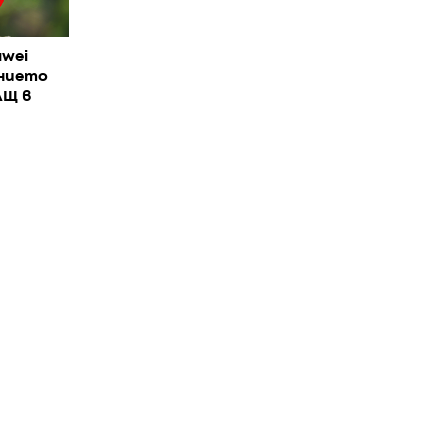
wei
нието
АЩ в