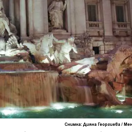
Снимка: Дияна Георгиева / М