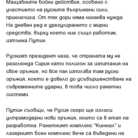
Мащабните бойни действия, особено с
участието на руските въоръжени сили,
приключиха. От тях дори няма никаква нужда.
На дневен ред е урегулирането с мирни
средства, върху което ние също работим,
изтъкна Путин.
Руският президент каза, че страната му не
разглежда Сирия като полигон за изпитания на
свое оръжие, но все пак използва там руски
оръжия, което е довело до усъвършенстване на
съвременните ударни, в това число ракетни
системи.
Путин съобщи, че Русия скоро ще огласи
ултрамодерни нови оръжия, които са в етап на
разработка. Ракетният комплекс "Кинжал" и
лазерният боен комплекс вече са въведени на