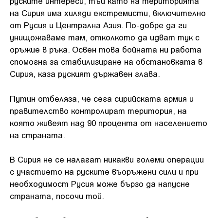
руските интереси, тъй като на територията
на Сирия има хиляди екстремисти, включително
от Русия и Централна Азия. По-добре да ги
унищожаваме там, отколкото да идват тук с
оръжие в ръка. Освен това бойната ни работа
спомогна за стабилизиране на обстановката в
Сирия, каза руският държавен глава.
Путин отбеляза, че сега сирийската армия и
правителство контролират територия, на
която живеят над 90 процента от населението
на страната.
В Сирия не се налагат никакви големи операции
с участието на руските въоръжени сили и при
необходимост Русия може бързо да напусне
страната, посочи той.