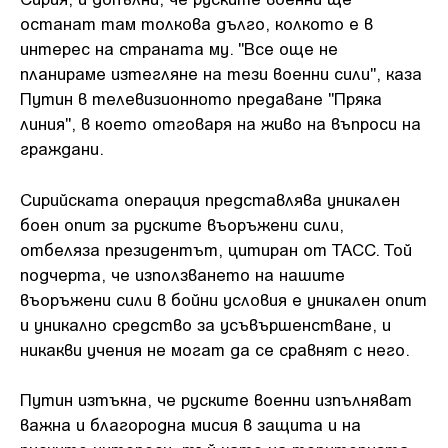
останат там толкова дълго, колкото е в
интерес на страната му. "Все още не
планираме изтегляне на тези военни сили", каза
Путин в телевизионното предаване "Пряка
линия", в което отговаря на живо на въпроси на
граждани.
Сирийската операция представлява уникален
боен опит за руските въоръжени сили,
отбеляза президентът, цитиран от ТАСС. Той
подчерта, че използването на нашите
въоръжени сили в бойни условия е уникален опит
и уникално средство за усъвършенстване, и
никакви учения не могат да се сравнят с него.
Путин изтъкна, че руските военни изпълняват
важна и благородна мисия в защита и на