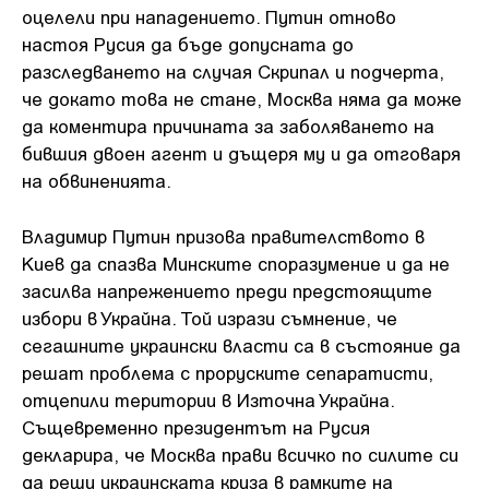
оцелели при нападението. Путин отново
настоя Русия да бъде допусната до
разследването на случая Скрипал и подчерта,
че докато това не стане, Москва няма да може
да коментира причината за заболяването на
бившия двоен агент и дъщеря му и да отговаря
на обвиненията.
Владимир Путин призова правителството в
Киев да спазва Минските споразумение и да не
засилва напрежението преди предстоящите
избори в Украйна. Той изрази съмнение, че
сегашните украински власти са в състояние да
решат проблема с проруските сепаратисти,
отцепили територии в Източна Украйна.
Същевременно президентът на Русия
декларира, че Москва прави всичко по силите си
да реши украинската криза в рамките на