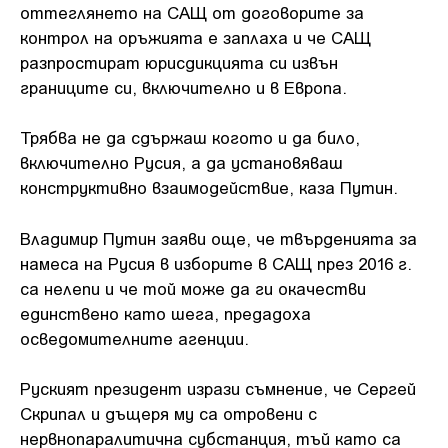
оттеглянето на САЩ от договорите за
контрол на оръжията е заплаха и че САЩ
разпростират юрисдикцията си извън
границите си, включително и в Европа.
Трябва не да сдържаш когото и да било,
включително Русия, а да установяваш
конструктивно взаимодействие, каза Путин.
Владимир Путин заяви още, че твърденията за
намеса на Русия в изборите в САЩ през 2016 г.
са нелепи и че той може да ги окачестви
единствено като шега, предадоха
осведомителните агенции.
Руският президент изрази съмнение, че Сергей
Скрипал и дъщеря му са отровени с
нервнопаралитична субстанция, тъй като са