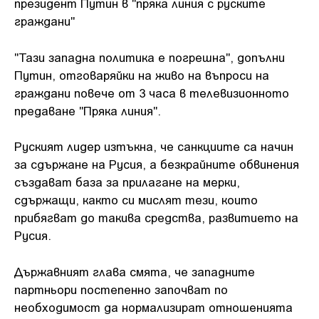
президент Путин в "пряка линия с руските
граждани"
"Тази западна политика е погрешна", допълни
Путин, отговаряйки на живо на въпроси на
граждани повече от 3 часа в телевизионното
предаване "Пряка линия".
Руският лидер изтъкна, че санкциите са начин
за сдържане на Русия, а безкрайните обвинения
създават база за прилагане на мерки,
сдържащи, както си мислят тези, които
прибягват до такива средства, развитието на
Русия.
Държавният глава смята, че западните
партньори постепенно започват по
необходимост да нормализират отношенията