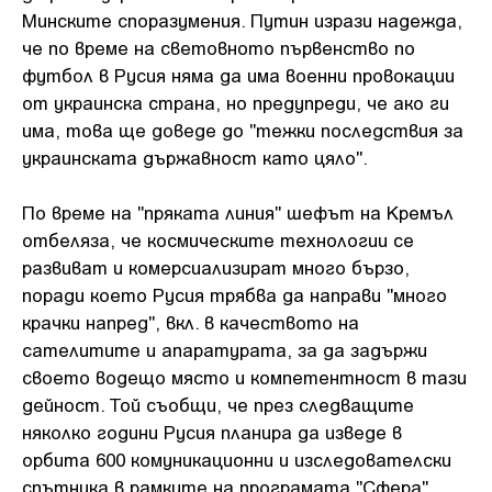
Минските споразумения. Путин изрази надежда,
че по време на световното първенство по
футбол в Русия няма да има военни провокации
от украинска страна, но предупреди, че ако ги
има, това ще доведе до "тежки последствия за
украинската държавност като цяло".
По време на "пряката линия" шефът на Кремъл
отбеляза, че космическите технологии се
развиват и комерсиализират много бързо,
поради което Русия трябва да направи "много
крачки напред", вкл. в качеството на
сателитите и апаратурата, за да задържи
своето водещо място и компетентност в тази
дейност. Той съобщи, че през следващите
няколко години Русия планира да изведе в
орбита 600 комуникационни и изследователски
спътника в рамките на програмата "Сфера".