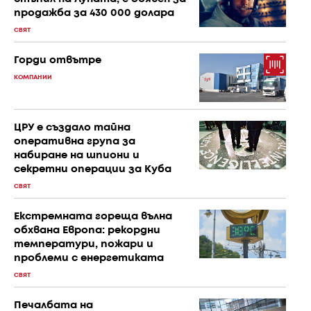
продажба за 430 000 долара
СВЯТ
Горди отвътре
КОМПАНИИ
ЦРУ е създало тайна
оперативна група за
набиране на шпиони и
секретни операции за Куба
СВЯТ
Екстремната гореща вълна
обхвана Европа: рекордни
температури, пожари и
проблеми с енергетиката
СВЯТ
Печалбата на