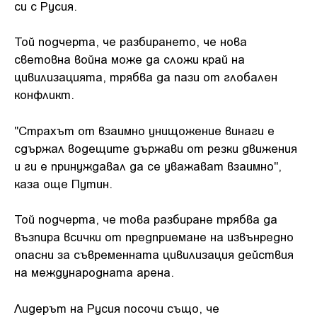
си с Русия.
Той подчерта, че разбирането, че нова
световна война може да сложи край на
цивилизацията, трябва да пази от глобален
конфликт.
"Страхът от взаимно унищожение винаги е
сдържал водещите държави от резки движения
и ги е принуждавал да се уважават взаимно",
каза още Путин.
Той подчерта, че това разбиране трябва да
възпира всички от предприемане на извънредно
опасни за съвременната цивилизация действия
на международната арена.
Лидерът на Русия посочи също, че