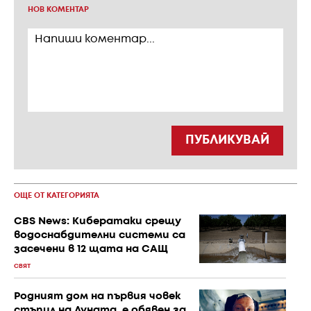
НОВ КОМЕНТАР
ПУБЛИКУВАЙ
ОЩЕ ОТ КАТЕГОРИЯТА
CBS News: Кибератаки срещу
водоснабдителни системи са
засечени в 12 щата на САЩ
СВЯТ
Родният дом на първия човек
стъпил на Луната, е обявен за