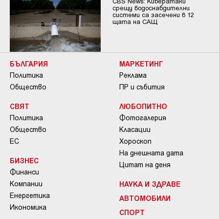
CBS News: Кибератаки
срещу водоснабдителни
системи са засечени в 12
щата на САЩ
БЪЛГАРИЯ
МАРКЕТИНГ
Политика
Реклама
Общество
ПР и събития
СВЯТ
ЛЮБОПИТНО
Политика
Фотогалерия
Общество
Класации
ЕС
Хороскоп
На днешната дата
БИЗНЕС
Цитат на деня
Финанси
Компании
НАУКА И ЗДРАВЕ
Енергетика
АВТОМОБИЛИ
Икономика
СПОРТ