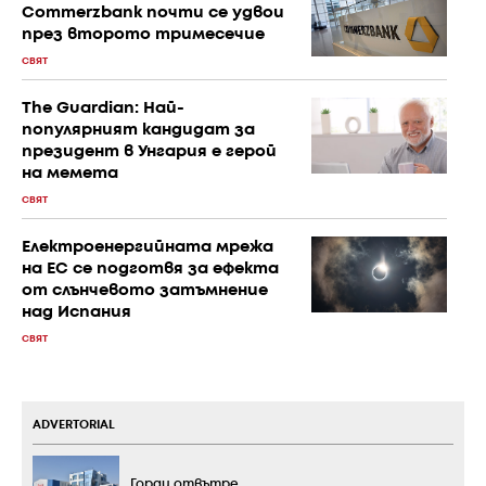
Commerzbank почти се удвои
през второто тримесечие
СВЯТ
The Guardian: Най-
популярният кандидат за
президент в Унгария е герой
на мемета
СВЯТ
Електроенергийната мрежа
на ЕС се подготвя за ефекта
от слънчевото затъмнение
над Испания
СВЯТ
ADVERTORIAL
Горди отвътре