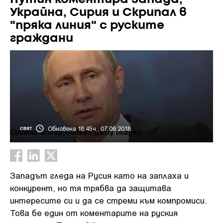
Украйна, Сирия и Скрипал в
"пряка линия" с руските
граждани
Обновена 18:45ч., 07.06.2018
СВЯТ
Снимка:&nbsp;Guliver/ Getty Images
Западът гледа на Русия като на заплаха и
конкурент, но тя трябва да защитава
интересите си и да се стреми към компромиси.
Това бе един от коментарите на руския