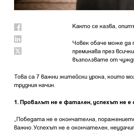
Както се казва, опит
Човек обаче може да 
преминава през всички
възползвате от чужд
Това са 7 важни житейски урока, които мо
трудния начин.
1. Провалът не е фатален, успехът не е
„Победата не е окончателна, поражението
важно. Успехът не е окончателен, неудач