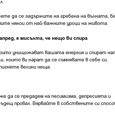
л.
еете да се задържите на гребена на вълната, б
ите някои от най-важните уроци на живота.
апред, е мисълта, че нещо ви спира
 които унищожават вашата енергия и спират на
и, които ви карат да се съмнявате в себе си.
тигнете велики неща.
е да се предадем на песимизма, депресията и
бъдещ провал. Вярвайте в собствените си спосо