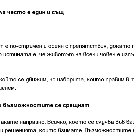
ла често е един и същ
 е по-стръмен и осеян с препятствия, докато 
о истината е, че животът на всеки човек е изпъ
който се движим, но изборите, които правим в 
игнем.
 и възможностите се срещнат
чакате напразно. Всичко, което се случва във в
 и решенията, които взимате. Възможностите 