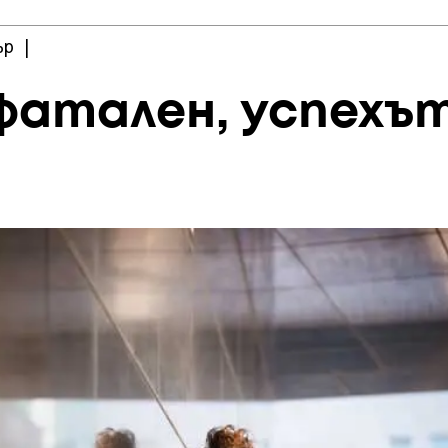
ър
|
фатален, успехът