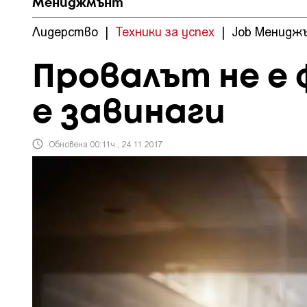
Мениджмънт
Лидерство
|
Техники за успех
|
Job Менидж
Провалът не е 
е завинаги
Обновена 00:11ч., 24.11.2017