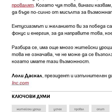
провалят
. Когато чуя това, винаги казва
да бъде по-силно от мисълта за възможна
Ентусиазмът и желанието ви за победа с
фокус и енергия, за да направите това, к
Разбира се, има още много житейски уроци
това не означава, че не може да се възпо
когато имате тази възможност.
Лоли Даскал
, президент и изпълнителен 
Inc.com
КЛЮЧОВИ ДУМИ
житейски уроци
успех
провал
опит