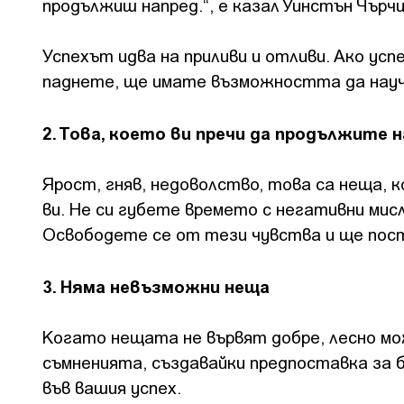
продължиш напред.“, е казал Уинстън Чърчи
Успехът идва на приливи и отливи. Ако усп
паднете, ще имате възможността да науч
2. Това, което ви пречи да продължите н
Ярост, гняв, недоволство, това са неща,
ви. Не си губете времето с негативни мисл
Освободете се от тези чувства и ще пос
3. Няма невъзможни неща
Когато нещата не вървят добре, лесно мож
съмненията, създавайки предпоставка за 
във вашия успех.