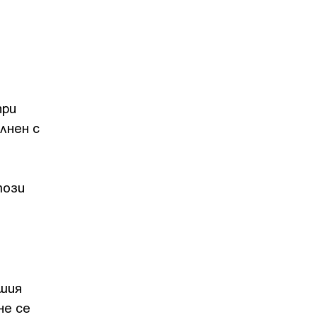
при
лнен с
този
ашия
не се