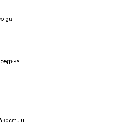
ез да
предъка
бности и