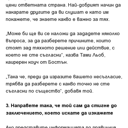
цени ответната страна. Най-добрият начин да
накарате другите да ви слушат е като им
покажете, че знаете какво е важно за тях.
„Може би ще ви се наложи да зададете няколко
въпроса, за да разберете причините, които
стоят зад тяхното решение или действие, с
което не сте съгласни“, казва Тами Льоб,
каиререн коуч от Бостън.
„Така че, преди да изразите вашето несъгласие,
трябва да разберете с какво точно не сте
съгласни по същество“, добавя той.
3. Направете така, че той сам да стигне до
заключението, което искате да изкажете
Ако представите информацията по правилния