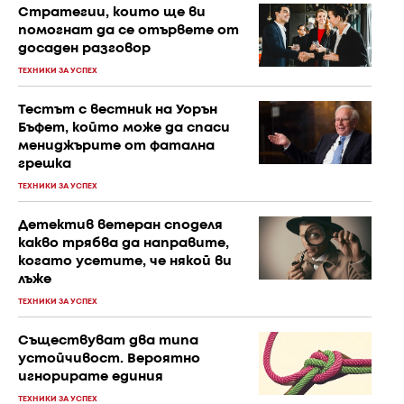
Стратегии, които ще ви
помогнат да се отървете от
досаден разговор
ТЕХНИКИ ЗА УСПЕХ
Тестът с вестник на Уорън
Бъфет, който може да спаси
мениджърите от фатална
грешка
ТЕХНИКИ ЗА УСПЕХ
Детектив ветеран споделя
какво трябва да направите,
когато усетите, че някой ви
лъже
ТЕХНИКИ ЗА УСПЕХ
Съществуват два типа
устойчивост. Вероятно
игнорирате единия
ТЕХНИКИ ЗА УСПЕХ