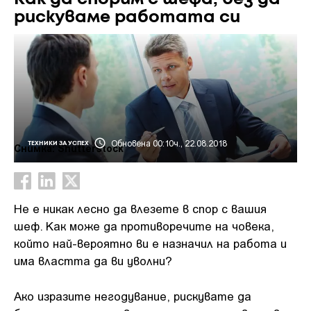
рискуваме работата си
Обновена 00:10ч., 22.08.2018
ТЕХНИКИ ЗА УСПЕХ
Снимка: Shutterstock
Не е никак лесно да влезете в спор с вашия
шеф. Как може да противоречите на човека,
който най-вероятно ви е назначил на работа и
има властта да ви уволни?
Ако изразите негодувание, рискувате да