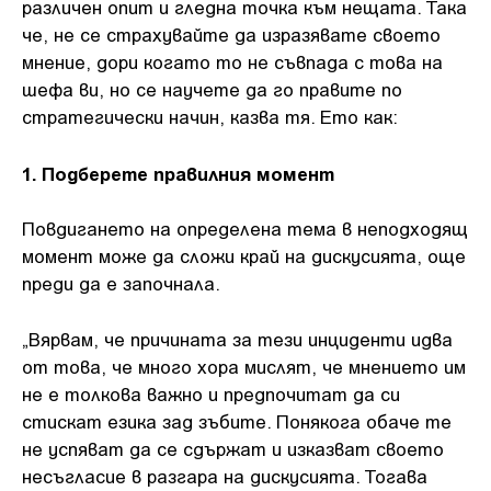
различен опит и гледна точка към нещата. Така
че, не се страхувайте да изразявате своето
мнение, дори когато то не съвпада с това на
шефа ви, но се научете да го правите по
стратегически начин, казва тя. Ето как:
1. Подберете правилния момент
Повдигането на определена тема в неподходящ
момент може да сложи край на дискусията, още
преди да е започнала.
„Вярвам, че причината за тези инциденти идва
от това, че много хора мислят, че мнението им
не е толкова важно и предпочитат да си
стискат езика зад зъбите. Понякога обаче те
не успяват да се сдържат и изказват своето
несъгласие в разгара на дискусията. Тогава