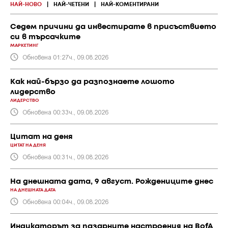
НАЙ-НОВО
|
НАЙ-ЧЕТЕНИ
|
НАЙ-КОМЕНТИРАНИ
Седем причини да инвестирате в присъствието
си в търсачките
МАРКЕТИНГ
Обновена 01:27ч., 09.08.2026
Как най-бързо да разпознаете лошото
лидерство
ЛИДЕРСТВО
Обновена 00:33ч., 09.08.2026
Цитат на деня
ЦИТАТ НА ДЕНЯ
Обновена 00:31ч., 09.08.2026
На днешната дата, 9 август. Рождениците днес
НА ДНЕШНАТА ДАТА
Обновена 00:04ч., 09.08.2026
Индикаторът за пазарните настроения на BofA