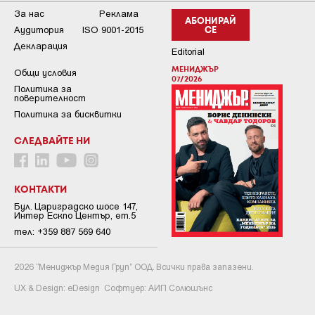
За нас
Реклама
АБОНИРАЙ
Аудитория
ISO 9001-2015
СЕ
Декларация
Editorial
МЕНИДЖЪР
Общи условия
07/2026
Пoлитикa зa
пoвepитeлнocт
Политика за бисквитки
СЛЕДВАЙТЕ НИ
КОНТАКТИ
Бул. Цариградско шосе 147,
Интер Ескпо Център, ет.5
тел: +359 887 569 640
2026 “Мениджър Медия Груп” ООД. Всички права запазени.
UX & Design:
eDesign
Софтуер:
АИП Солюшънс