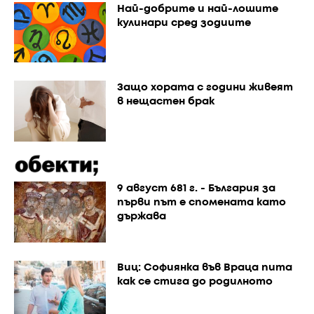
Най-добрите и най-лошите
кулинари сред зодиите
Защо хората с години живеят
в нещастен брак
9 август 681 г. - България за
първи път е спомената като
държава
Виц: Софиянка във Враца пита
как се стига до родилното