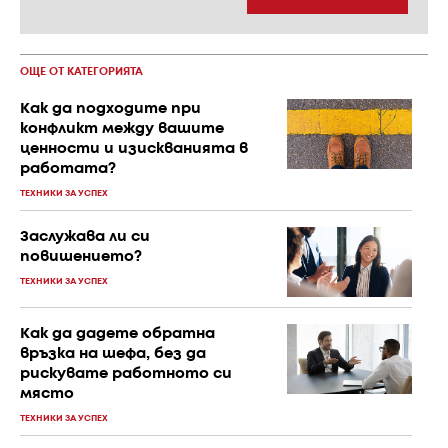
ОЩЕ ОТ КАТЕГОРИЯТА
Как да подходите при
конфликт между вашите
ценности и изискванията в
работата?
ТЕХНИКИ ЗА УСПЕХ
Заслужава ли си
повишението?
ТЕХНИКИ ЗА УСПЕХ
Как да дадете обратна
връзка на шефа, без да
рискувате работното си
място
ТЕХНИКИ ЗА УСПЕХ