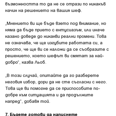
възможността то да не се отрази по никакъв
начин на решението на вашия шеф.
„Мнението ви ще бъде взето под внимание, но
няма да бъде прието с ентусиазъм, или иначе
казано доведе до никакви реални промени. Това
не означава, че ще изгубите работата си, а
просто, че ще ви се наложи да се съобразите с
решението, което шефът ви смятат за най-
добро“, казва Льоб.
„В този случай, опитайте да го разберете
неговия избор, дори да не сте съгласни с него.
Това ще ви помогне да се приспособите по-
добре към ситуацията и да продължите
напред“, добавя той.
7. Бъдете готови да напуснете