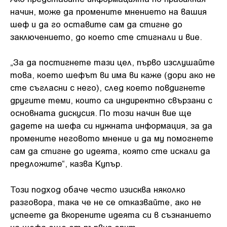
начин, може да промените мнението на вашия
шеф и да го оставите сам да стигне до
заключението, до което сте стигнали и вие.
„За да постигнете тази цел, първо изслушайте
това, което шефът ви има ви каже (дори ако не
сте съгласни с него), след което повдигнете
другите теми, които са индиректно свързани с
основната дискусия. По този начин вие ще
дадете на шефа си нужната информация, за да
промените неговото мнение и да му помогнете
сам да стигне до идеята, която сте искали да
предложите“, казва Купър.
Този подход обаче често изисква няколко
разговора, така че не се отказвайте, ако не
успеете да вкорените идеята си в съзнанието
на шефа още от първия опит.