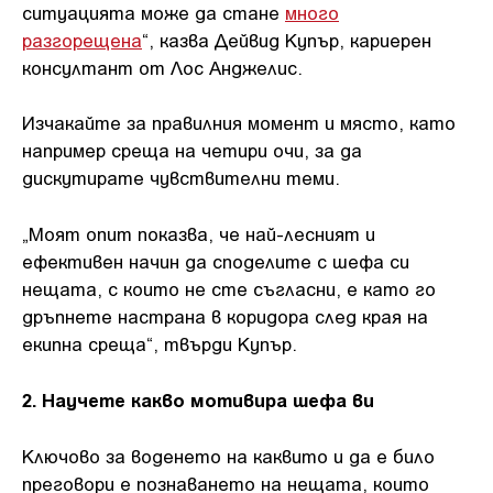
ситуацията може да стане
много
разгорещена
“, казва Дейвид Купър, кариерен
консултант от Лос Анджелис.
Изчакайте за правилния момент и място, като
например среща на четири очи, за да
дискутирате чувствителни теми.
„Моят опит показва, че най-лесният и
ефективен начин да споделите с шефа си
нещата, с които не сте съгласни, е като го
дръпнете настрана в коридора след края на
екипна среща“, твърди Купър.
2. Научете какво мотивира шефа ви
Ключово за воденето на каквито и да е било
преговори е познаването на нещата, които