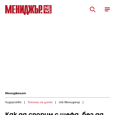
Мениджмънт
Лидерство
|
Техники за успех
|
Job Мениджър
|
Как да спорим с шефа, без да