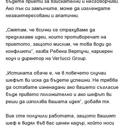
бъдете приети за взискателни и несговорчиви.
Ако пък си замълчите, може да изглеждате
незаинтересовани и апатични.
„Смятам, че всички се страхуваме да
предлагаме идеи, които противоречат на
приетото, защото мислим, че това води до
конфликти“, казва Ребека Вертучи, кариерен
коуч и директор на Vertucci Group.
„Истината обаче е, че в повечето случаи
шефът ви иска да бъдете успешни. Не трябва
да оставате изненадани ако вашето съгласие
бъде привето положително и ако шефът ви
реши да използва вашата идея“, добавя тя.
Вие сте получили работата, защото вашият
шеф е видял във вас ценен кадър, който носи