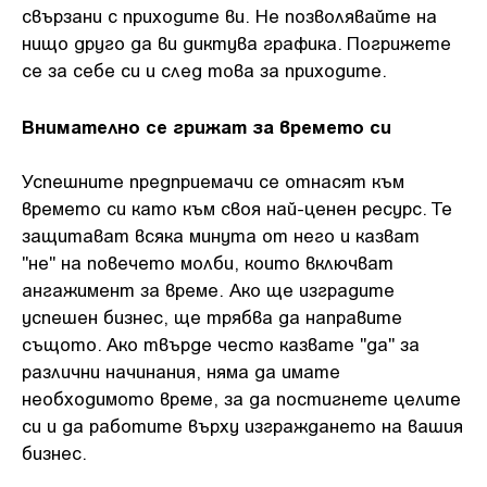
свързани с приходите ви. Не позволявайте на
нищо друго да ви диктува графика. Погрижете
се за себе си и след това за приходите.
Внимателно се грижат за времето си
Успешните предприемачи се отнасят към
времето си като към своя най-ценен ресурс. Те
защитават всяка минута от него и казват
"не" на повечето молби, които включват
ангажимент за време. Ако ще изградите
успешен бизнес, ще трябва да направите
същото. Ако твърде често казвате "да" за
различни начинания, няма да имате
необходимото време, за да постигнете целите
си и да работите върху изграждането на вашия
бизнес.