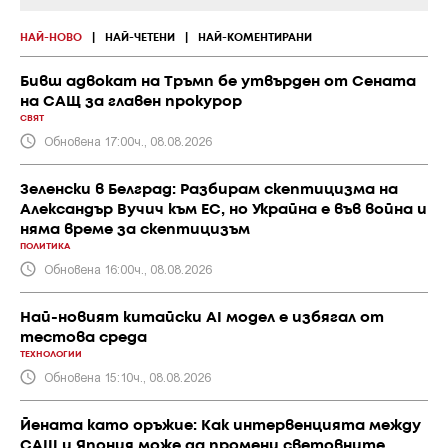
НАЙ-НОВО
|
НАЙ-ЧЕТЕНИ
|
НАЙ-КОМЕНТИРАНИ
Бивш адвокат на Тръмп бе утвърден от Сената
на САЩ за главен прокурор
СВЯТ
Обновена 17:00ч., 08.08.2026
Зеленски в Белград: Разбирам скептицизма на
Александър Вучич към ЕС, но Украйна е във война и
няма време за скептицизъм
ПОЛИТИКА
Обновена 16:00ч., 08.08.2026
Най-новият китайски AI модел е избягал от
тестова среда
ТЕХНОЛОГИИ
Обновена 15:10ч., 08.08.2026
Йената като оръжие: Как интервенцията между
САЩ и Япония може да промени световните