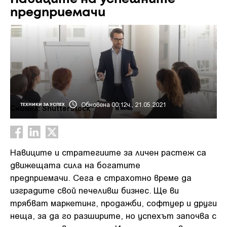
предприемачи
Обновена 00:12ч., 21.05.2021
ТЕХНИКИ ЗА УСПЕХ
Снимка: Shutterstock
Навиците и стратегиите за личен растеж са
движещата сила на богатите
предприемачи. Сега е страхотно време да
изградите свой печеливш бизнес. Ще ви
трябват маркетинг, продажби, софтуер и други
неща, за да го разширите, но успехът започва с