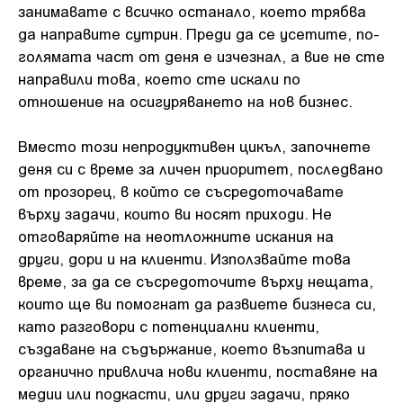
занимавате с всичко останало, което трябва
да направите сутрин. Преди да се усетите, по-
голямата част от деня е изчезнал, а вие не сте
направили това, което сте искали по
отношение на осигуряването на нов бизнес.
Вместо този непродуктивен цикъл, започнете
деня си с време за личен приоритет, последвано
от прозорец, в който се съсредоточавате
върху задачи, които ви носят приходи. Не
отговаряйте на неотложните искания на
други, дори и на клиенти. Използвайте това
време, за да се съсредоточите върху нещата,
които ще ви помогнат да развиете бизнеса си,
като разговори с потенциални клиенти,
създаване на съдържание, което възпитава и
органично привлича нови клиенти, поставяне на
медии или подкасти, или други задачи, пряко