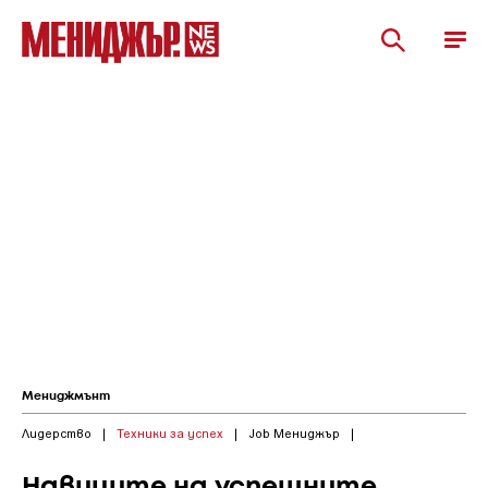
Мениджмънт
Лидерство
|
Техники за успех
|
Job Мениджър
|
Навиците на успешните