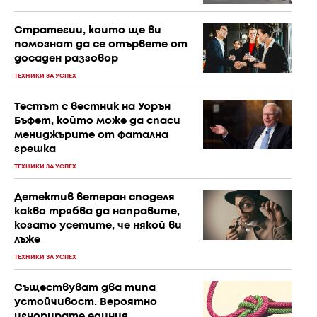
Стратегии, които ще ви
помогнат да се отървете от
досаден разговор
ТЕХНИКИ ЗА УСПЕХ
Тестът с вестник на Уорън
Бъфет, който може да спаси
мениджърите от фатална
грешка
ТЕХНИКИ ЗА УСПЕХ
Детектив ветеран споделя
какво трябва да направите,
когато усетите, че някой ви
лъже
ТЕХНИКИ ЗА УСПЕХ
Съществуват два типа
устойчивост. Вероятно
игнорирате единия