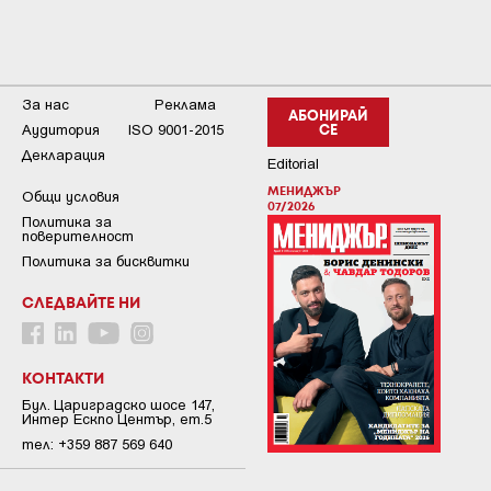
За нас
Реклама
АБОНИРАЙ
Аудитория
ISO 9001-2015
СЕ
Декларация
Editorial
МЕНИДЖЪР
Общи условия
07/2026
Пoлитикa зa
пoвepитeлнocт
Политика за бисквитки
СЛЕДВАЙТЕ НИ
КОНТАКТИ
Бул. Цариградско шосе 147,
Интер Ескпо Център, ет.5
тел: +359 887 569 640