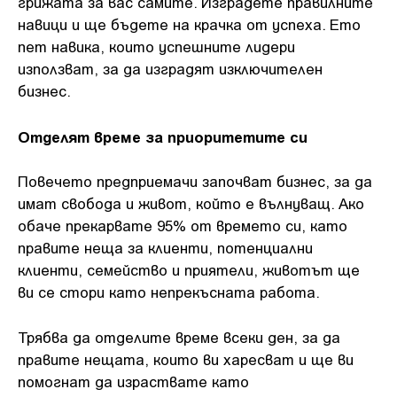
грижата за вас самите. Изградете правилните
навици и ще бъдете на крачка от успеха. Ето
пет навика, които успешните лидери
използват, за да изградят изключителен
бизнес.
Отделят време за приоритетите си
Повечето предприемачи започват бизнес, за да
имат свобода и живот, който е вълнуващ. Ако
обаче прекарвате 95% от времето си, като
правите неща за клиенти, потенциални
клиенти, семейство и приятели, животът ще
ви се стори като непрекъсната работа.
Трябва да отделите време всеки ден, за да
правите нещата, които ви харесват и ще ви
помогнат да израствате като