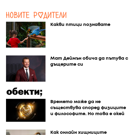
Какви птици познавате
Мат Деймън обича да пътува с
дъщерите си
Времето може да не
съществува според физиците
и философите. Но това е окей
Как онлайн хищниците