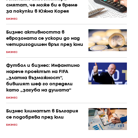
смятат, че може би е време
за покупки в Южна Корея
БИЗНЕС
Бизнес активността в
еврозоната се ускори до над
четиригодишен връх през юни
БИЗНЕС
Футбол и бизнес: Инфантино
нарече проектът на FIFA
„златна възможност“,
бившият шеф го определи
като „загуба на душата“
БИЗНЕС
Бизнес климатът в България
се подобрява през юли
БИЗНЕС