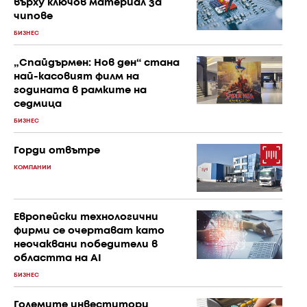
върху ключов материал за
чипове
БИЗНЕС
„Спайдърмен: Нов ден“ стана
най-касовият филм на
годината в рамките на
седмица
БИЗНЕС
Горди отвътре
КОМПАНИИ
Европейски технологични
фирми се очертават като
неочаквани победители в
областта на AI
БИЗНЕС
Големите инвеститори