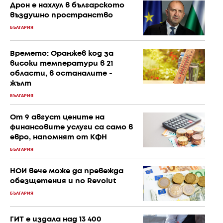
Дрон е нахлул в българското
въздушно пространство
БЪЛГАРИЯ
Времето: Оранжев код за
високи температури в 21
области, в останалите -
жълт
БЪЛГАРИЯ
От 9 август цените на
финансовите услуги са само в
евро, напомнят от КФН
БЪЛГАРИЯ
НОИ вече може да превежда
обезщетения и по Revolut
БЪЛГАРИЯ
ГИТ е издала над 13 400