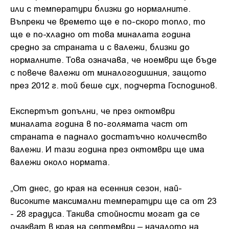
или с температури близки до нормалните.
Въпреки че времето ще е по-скоро топло, то
ще е по-хладно от това миналата година
средно за страната и с валежи, близки до
нормалните. Това означава, че ноември ще бъде
с повече валежи от миналогодишния, защото
през 2012 г. той беше сух, подчерта Господинов.
Експертът допълни, че през октомври
миналата година в по-голямата част от
страната е паднало достатъчно количество
валежи. И тази година през октомври ще има
валежи около нормата.
„От днес, до края на есенния сезон, най-
високите максимални температури ще са от 23
- 28 градуса. Такива стойности могат да се
очакват в края на септември – началото на