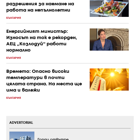
разрешения за наемане на
работа на непълнолетни
БЪЛГАРИЯ
Енергийният министър:
Износът на ток е рекорден,
АЕЦ „Козлодуй“ работи
нормално
БЪЛГАРИЯ
Времето: Опасно високи
температури в почти
цялата страна. На места ще
има и валежи
БЪЛГАРИЯ
ADVERTORIAL
Горди отвътре