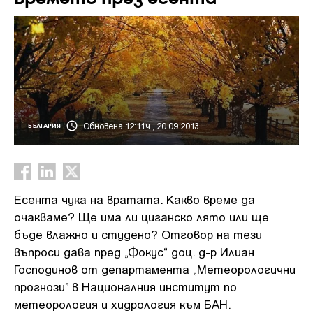
Обновена 12:11ч., 20.09.2013
БЪЛГАРИЯ
Есента чука на вратата. Какво време да
очакваме? Ще има ли циганско лято или ще
бъде влажно и студено? Отговор на тези
въпроси дава пред „Фокус“ доц. д-р Илиан
Господинов от департамента „Метеорологични
прогнози” в Националния институт по
метеорология и хидрология към БАН.