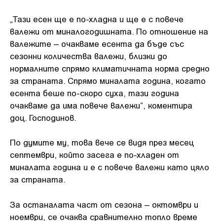
„Тази есен ще е по-хладна и ще е с повече
валежи от миналогодишната. По отношение на
валежите – очакваме есента да бъде със
сезонни количества валежи, близки до
нормалните спрямо климатичната норма средно
за страната. Спрямо миналата година, когато
есента беше по-скоро суха, тази година
очакваме да има повече валежи”, коментира
доц. Господинов.
По думите му, това вече се видя през месец
септември, който засега е по-хладен от
миналата година и е с повече валежи като цяло
за страната.
За останалата част от сезона – октомври и
ноември, се очаква сравнително топло време