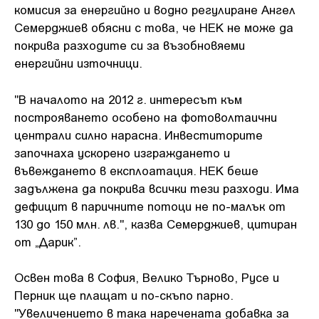
комисия за енергийно и водно регулиране Ангел
Семерджиев обясни с това, че НЕК не може да
покрива разходите си за възобновяеми
енергийни източници.
"В началото на 2012 г. интересът към
построяването особено на фотоволтаични
централи силно нарасна. Инвеститорите
започнаха ускорено изграждането и
въвеждането в експлоатация. НЕК беше
задължена да покрива всички тези разходи. Има
дефицит в паричните потоци не по-малък от
130 до 150 млн. лв.", казва Семерджиев, цитиран
от „Дарик”.
Освен това в София, Велико Търново, Русе и
Перник ще плащат и по-скъпо парно.
"Увеличението в така наречената добавка за