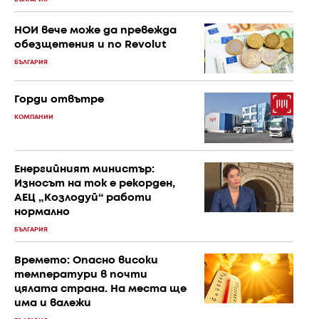
НОИ вече може да превежда
обезщетения и по Revolut
БЪЛГАРИЯ
Горди отвътре
КОМПАНИИ
Енергийният министър:
Износът на ток е рекорден,
АЕЦ „Козлодуй“ работи
нормално
БЪЛГАРИЯ
Времето: Опасно високи
температури в почти
цялата страна. На места ще
има и валежи