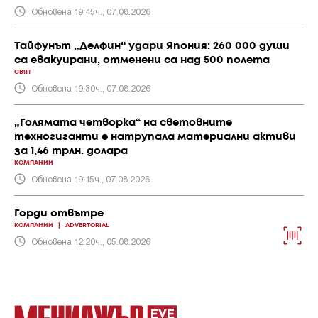
Обновена 19:45ч., 07.08.2026
Тайфунът „Делфин“ удари Япония: 260 000 души
са евакуирани, отменени са над 500 полета
СВЯТ
Обновена 19:30ч., 07.08.2026
„Голямата четворка“ на световните
техногиганти е натрупала материални активи
за 1,46 трлн. долара
КОМПАНИИ
Обновена 19:15ч., 07.08.2026
Горди отвътре
КОМПАНИИ
|
ADVERTORIAL
Обновена 12:20ч., 05.08.2026