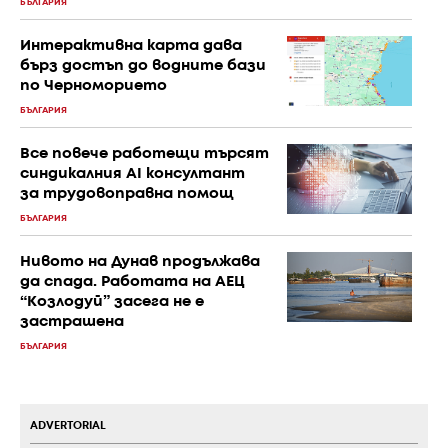
БЪЛГАРИЯ
Интерактивна карта дава
бърз достъп до водните бази
по Черноморието
БЪЛГАРИЯ
Все повече работещи търсят
синдикалния AI консултант
за трудовоправна помощ
БЪЛГАРИЯ
Нивото на Дунав продължава
да спада. Работата на АЕЦ
“Козлодуй” засега не е
застрашена
БЪЛГАРИЯ
ADVERTORIAL