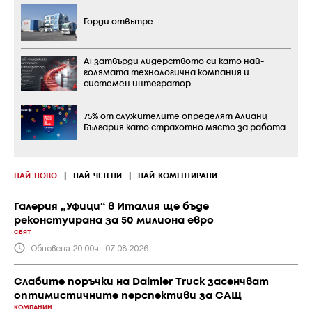
Горди отвътре
А1 затвърди лидерството си като най-
голямата технологична компания и
системен интегратор
75% от служителите определят Алианц
България като страхотно място за работа
НАЙ-НОВО
|
НАЙ-ЧЕТЕНИ
|
НАЙ-КОМЕНТИРАНИ
Галерия „Уфици“ в Италия ще бъде
реконстуирана за 50 милиона евро
СВЯТ
Обновена 20:00ч., 07.08.2026
Слабите поръчки на Daimler Truck засенчват
оптимистичните перспективи за САЩ
КОМПАНИИ