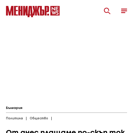
България
Политика
|
Общество
|
От днес плащаме по-скъп ток